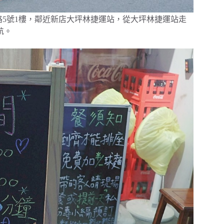
區文化路5號1樓，鄰近新店大坪林捷運站，從大坪林捷運站走
航。