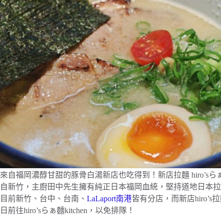
來自福岡濃醇甘甜的豚骨白湯新店也吃得到！新店拉麵 hiro’sらぁ麵
自新竹，主廚田中先生擁有純正日本福岡血統，堅持道地日本拉
目前新竹、台中、台南、
LaLaport南港
皆有分店，而新店hiro
日前往hiro’sらぁ麵kitchen，以免排隊！