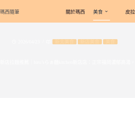
跳
至
瑪西隨筆
關於瑪西
美食
皮
主
要
內
容
2026/04/23
新北美食
新店美食
美食
新店拉麵推薦｜hiro’sらぁ麵kitchen新店店：正宗福岡濃郁高