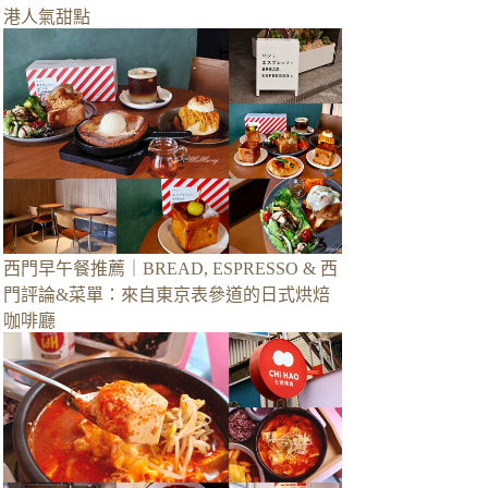
港人氣甜點
西門早午餐推薦｜BREAD, ESPRESSO & 西
門評論&菜單：來自東京表參道的日式烘焙
咖啡廳