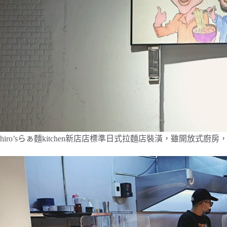
hiro’sらぁ麵kitchen新店店標準日式拉麵店裝潢，雖開放式廚