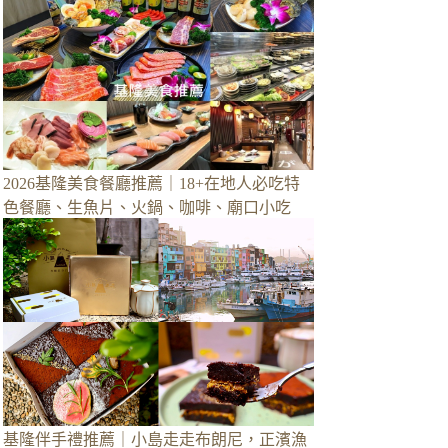
2026基隆美食餐廳推薦｜18+在地人必吃特
色餐廳、生魚片、火鍋、咖啡、廟口小吃
基隆伴手禮推薦｜小島走走布朗尼，正濱漁