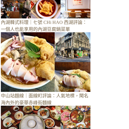
內湖韓式料理｜七號 CHi HAO 西湖評論：
一個人也能享用的內湖豆腐鍋菜單
中山站麵線｜面線町評論：人氣地標，聞名
海內外的豪華赤峰街麵線