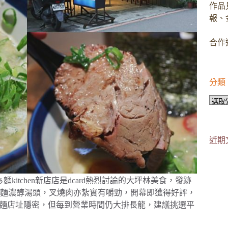
作品
報、
合作邀
分類
分
類
近期
kitchen新店店是dcard熱烈討論的大坪林美食，發跡
麵濃醇湯頭，叉燒肉亦紮實有嚼勁，開幕即獲得好評，
’s拉麵店址隱密，但每到營業時間仍大排長龍，建議挑選平