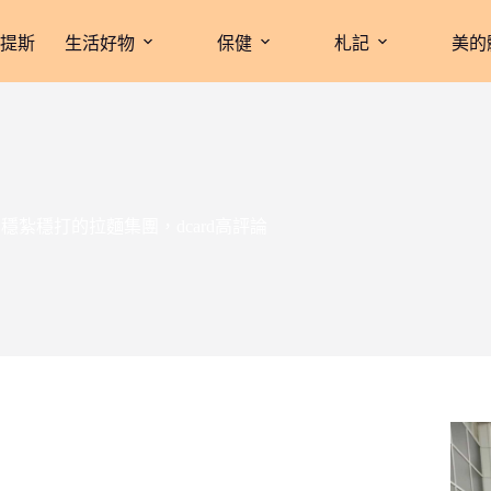
拉提斯
生活好物
保健
札記
美的
湯，穩紮穩打的拉麵集團，dcard高評論