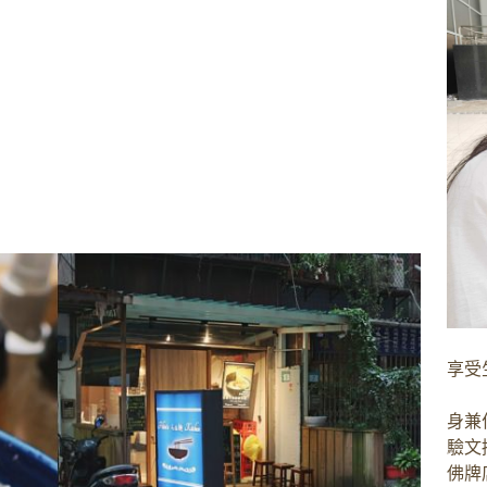
享受
身兼
驗文
佛牌