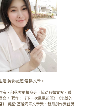
生活/美食/旅遊/展覽/文學。
作家、部落客斜槓身分，協助各類文案、體
撰寫。 著作：《下一次鳳凰花開》《表姊的
店》 資歷: 基隆海洋文學獎、新月創作獎首獎