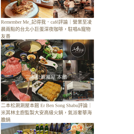
Remember Me_記得我．café評論｜營業至凌
晨兩點的台北小巨蛋深夜咖啡，駐唱&寵物
友善
二本松涮涮屋本館 Er Ben Song Shabu評論｜
米其林主廚監製大安高級火鍋，氣派奢華海
膽鍋