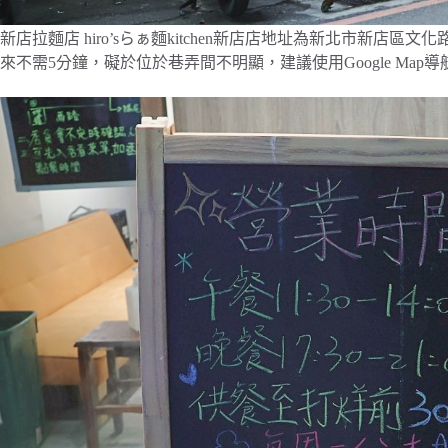
新店拉麵店 hiro’sらぁ麵kitchen新店店地址為新北市新店
來不需5分鐘，礙於位於巷弄間不明顯，建議使用Google Map導