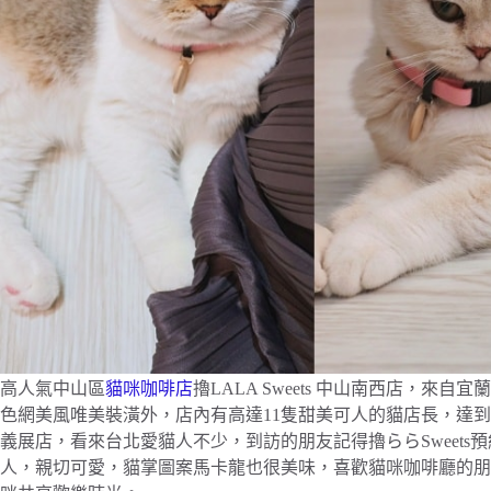
高人氣中山區
貓咪咖啡店
擼LALA Sweets 中山南西店，來
色網美風唯美裝潢外，店內有高達11隻甜美可人的貓店長，達
義展店，看來台北愛貓人不少，到訪的朋友記得擼ららSweets預
人，親切可愛，貓掌圖案馬卡龍也很美味，喜歡貓咪咖啡廳的朋友快來