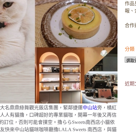
作品
報、
合作邀
分類
分
類
近期
自宜蘭大名鼎鼎綠舞觀光飯店集團，緊鄰捷運
中山站
旁，橘紅
到人人有貓撸，口碑超好的專業貓咖，開幕一年後又再信
約訂位，否則可能會撲空。擼ららSweets南西店小貓依
中山站貓咪咖啡廳擼LALA Sweets 南西店，與貓