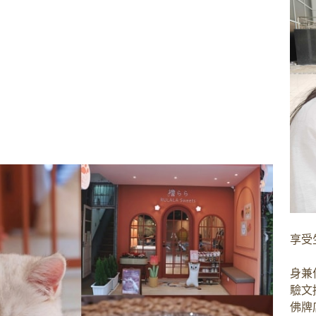
享受
身兼
驗文
佛牌