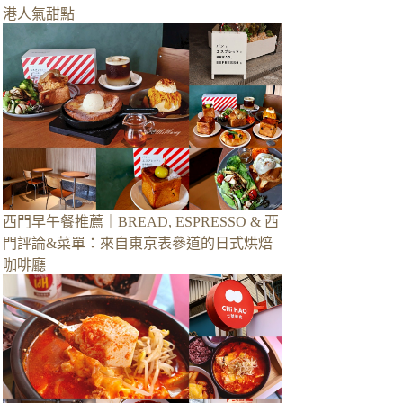
港人氣甜點
西門早午餐推薦｜BREAD, ESPRESSO & 西
門評論&菜單：來自東京表參道的日式烘焙
咖啡廳