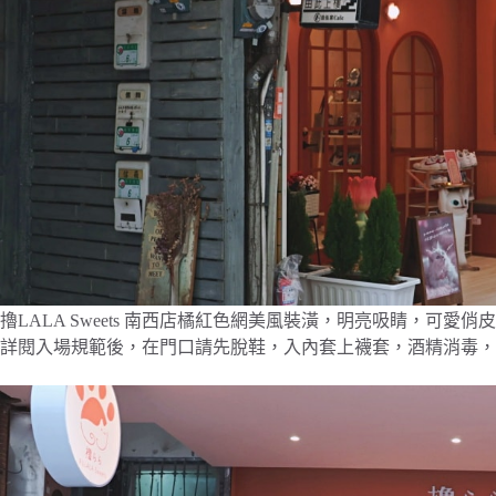
擼LALA Sweets 南西店橘紅色網美風裝潢，明亮吸睛，可愛俏
詳閱入場規範後，在門口請先脫鞋，入內套上襪套，酒精消毒，