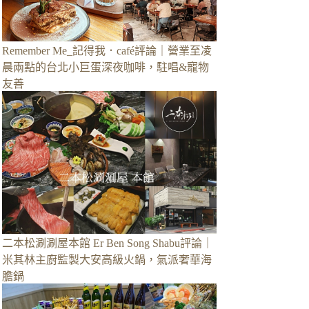
Remember Me_記得我．café評論｜營業至凌
晨兩點的台北小巨蛋深夜咖啡，駐唱&寵物
友善
二本松涮涮屋本館 Er Ben Song Shabu評論｜
米其林主廚監製大安高級火鍋，氣派奢華海
膽鍋