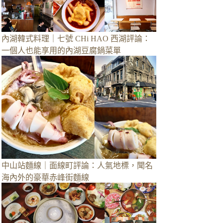
內湖韓式料理｜七號 CHi HAO 西湖評論：
一個人也能享用的內湖豆腐鍋菜單
中山站麵線｜面線町評論：人氣地標，聞名
海內外的豪華赤峰街麵線