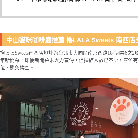
中山貓咪咖啡廳推薦 擼LALA Sweets 南西
擼ららSweets南西店地址為台北市大同區南京西路18巷4弄6之
年新開幕，即便新開幕未大力宣傳，但撸貓人數已不少，座位有限，
位，避免撲空。