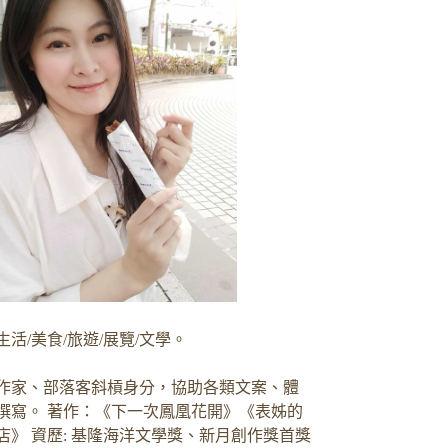
生活/美食/旅遊/展覽/文學。
作家、部落客斜槓身分，協助各類文案、體
撰寫。 著作：《下一次鳳凰花開》《表姊的
店》 資歷: 基隆海洋文學獎、新月創作獎首獎