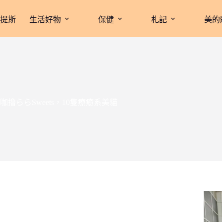
拉提斯
生活好物
保健
札記
美的
咖擼ららSweets，10隻療癒系美貓