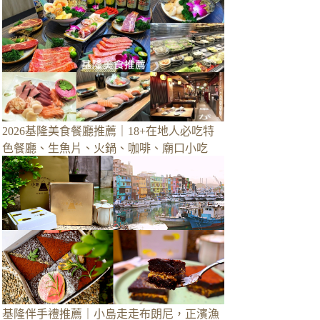
2026基隆美食餐廳推薦｜18+在地人必吃特
色餐廳、生魚片、火鍋、咖啡、廟口小吃
基隆伴手禮推薦｜小島走走布朗尼，正濱漁