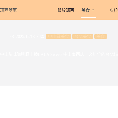
跳
至
瑪西隨筆
關於瑪西
美食
皮
主
要
內
容
2025/12/13
中山區美食
台北美食
美食
中山貓咪咖啡廳｜擼LALA Sweets 中山南西店—必訂位的台北貓