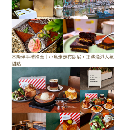
基隆伴手禮推薦｜小島走走布朗尼，正濱漁港人氣
甜點