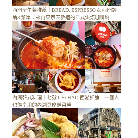
西門早午餐推薦｜BREAD, ESPRESSO & 西門評
論&菜單：來自東京表參道的日式烘焙咖啡廳
內湖韓式料理｜七號 CHi HAO 西湖評論：一個人
也能享用的內湖豆腐鍋菜單