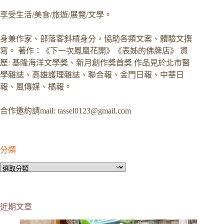
享受生活/美食/旅遊/展覽/文學。
身兼作家、部落客斜槓身分，協助各類文案、體驗文撰
寫。 著作：《下一次鳳凰花開》《表姊的佛牌店》 資
歷: 基隆海洋文學獎、新月創作獎首獎 作品見於北市醫
學雜誌、高雄護理雜誌、聯合報、金門日報、中華日
報、風傳媒、橘報。
合作邀約請mail:
tassel0123@gmail.com
分類
分
類
近期文章