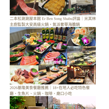
二本松涮涮屋本館 Er Ben Song Shabu評論｜米其林
主廚監製大安高級火鍋，氣派奢華海膽鍋
2026基隆美食餐廳推薦｜18+在地人必吃特色餐
廳、生魚片、火鍋、咖啡、廟口小吃