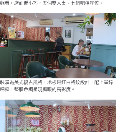
觀看，店面偏小巧，五個雙人桌、七個吧檯座位。
裝潢為美式復古風格，地板是紅白格紋設計，配上墨綠
吧檯，整體色調呈現顯眼的高彩度。