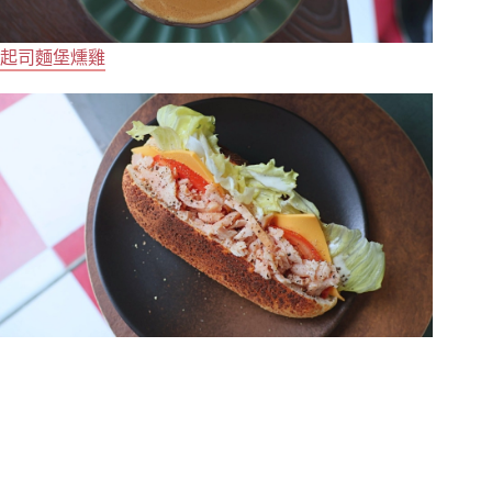
起司麵堡燻雞