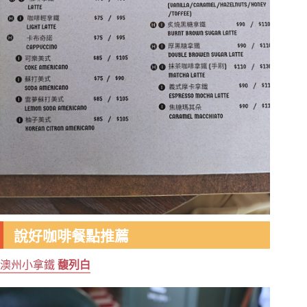
說好咖啡餐點推薦
澳州小拿鐵
馥列白