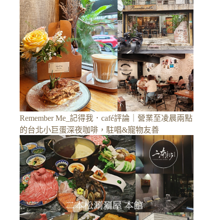
Remember Me_記得我．café評論｜營業至凌晨兩點
的台北小巨蛋深夜咖啡，駐唱&寵物友善