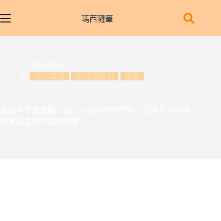
跳
至
瑪西隨筆
主
要
內
2026/02/11
容
台北美食
大同區美食
美食
圓山早午餐推薦｜say yes 說好咖啡評論：台灣手沖咖啡
冠軍創立的平價咖啡廳