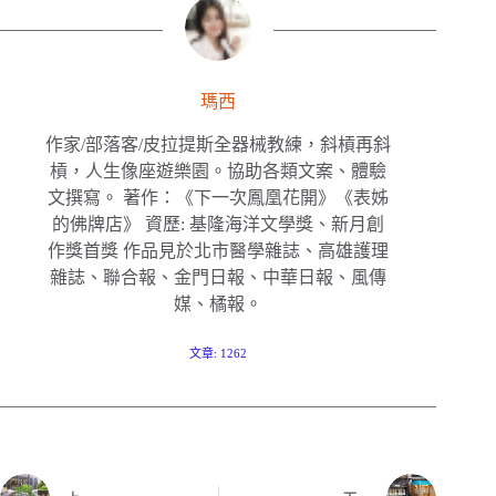
瑪西
作家/部落客/皮拉提斯全器械教練，斜槓再斜
槓，人生像座遊樂園。協助各類文案、體驗
文撰寫。 著作：《下一次鳳凰花開》《表姊
的佛牌店》 資歷: 基隆海洋文學獎、新月創
作獎首獎 作品見於北市醫學雜誌、高雄護理
雜誌、聯合報、金門日報、中華日報、風傳
媒、橘報。
文章: 1262