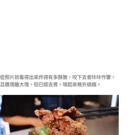
從照片就看得出來炸得有多酥脆，咬下去會咔咔作響，
且雞塊雖大塊，但已經去骨，啃起來格外過癮。