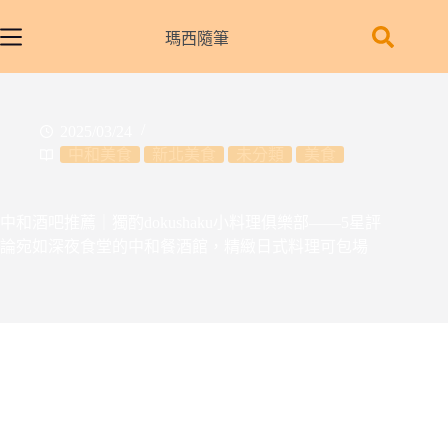
跳
至
瑪西隨筆
主
要
內
2025/03/24
容
中和美食
新北美食
未分類
美食
中和酒吧推薦｜獨酌dokushaku小料理俱樂部——5星評
論宛如深夜食堂的中和餐酒館，精緻日式料理可包場