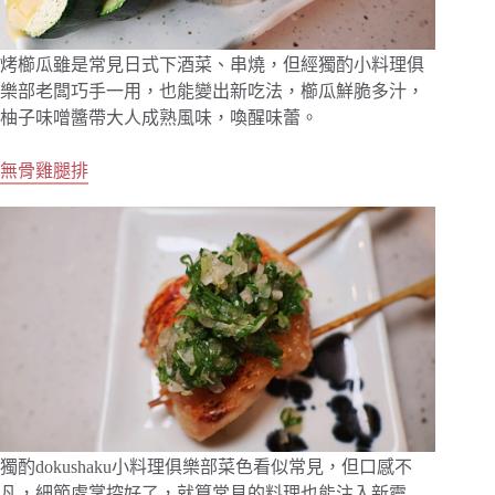
烤櫛瓜雖是常見日式下酒菜、串燒，但經獨酌小料理俱
樂部老闆巧手一用，也能變出新吃法，櫛瓜鮮脆多汁，
柚子味噌醬帶大人成熟風味，喚醒味蕾。
無骨雞腿排
獨酌dokushaku小料理俱樂部菜色看似常見，但口感不
凡，細節處掌控好了，就算常見的料理也能注入新靈