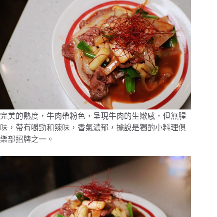
完美的熟度，牛肉帶粉色，呈現牛肉的生嫩感，但無腥
味，帶有嚼勁和辣味，香氣濃郁，據說是獨酌小料理俱
樂部招牌之一。