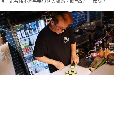
落，能有條不紊將每位客人餐點、飲品記牢、備妥。