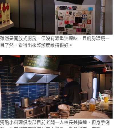
雖然是開放式廚房，但沒有濃重油煙味，且廚房環境一
目了然，看得出來整潔度維持很好。
獨酌小料理俱樂部目前老闆一人校長兼撞鐘，但身手俐