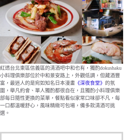
紅透台北東區信義區的清酒吧中和也有，獨酌dokushaku
小料理俱樂部位於中和景安路上，外觀低調，但藏酒豐
富，最迷人的是宛如知名日本漫畫
《深夜食堂》
的氛
圍，舉凡約會、單人獨酌都很自在，且獨酌小料理俱樂
部每日隨性更換的菜單，餐點看似家常口味卻不凡，每
一口都溫暖舒心，風味精緻可包場，備多款清酒可挑
選。