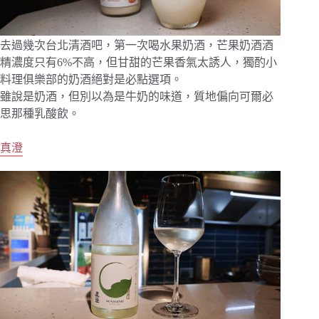
去過幾次台北清酒吧，第一次喝水果奶酒，芒果奶酒酒
精濃度只有6%不高，但甘甜的芒果香氣太誘人，獨酌小
料理俱樂部的奶酒絕對是必點選項。
雖說是奶酒，但別以為是牛奶的味道，質地偏向可爾必
思那種乳酸飲。
真澄