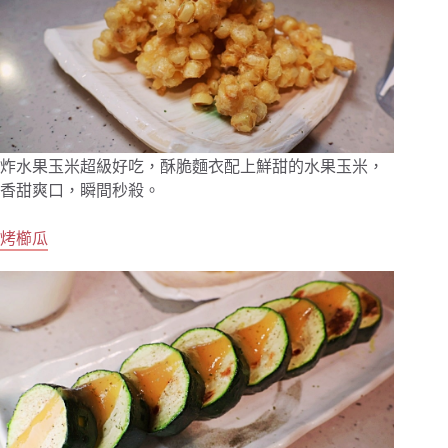
炸水果玉米超級好吃，酥脆麵衣配上鮮甜的水果玉米，
香甜爽口，瞬間秒殺。
烤櫛瓜