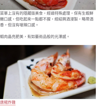
菜單上沒有的隱藏版美食，經過特殊處理，保有生蝦鮮
嫩口感，但吃起來一點都不腥，經紹興酒浸製，略帶酒
香，但沒有嗆辣口感。
蝦肉晶亮肥美，有如藝術品般的光澤感。
唐楊炸雞