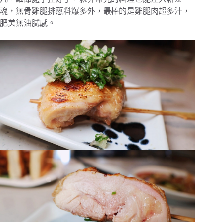
魂，無骨雞腿排蔥料爆多外，最棒的是雞腿肉超多汁，
肥美無油膩感。