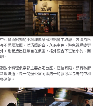
中和餐酒館獨酌小料理俱樂部地點鬧中取靜，裝潢風格
亦不譁眾取寵，以清簡的白、灰為主色，避免視覺疲勞
外，也營造出愜意自在氛圍，格外適合下班後小酌、閒
聊。
獨酌小料理俱樂部主要為吧台座，座位有限，頗有私廚
料理味道，是一間辦公室同事約一約就可以包場的中和
餐酒館。