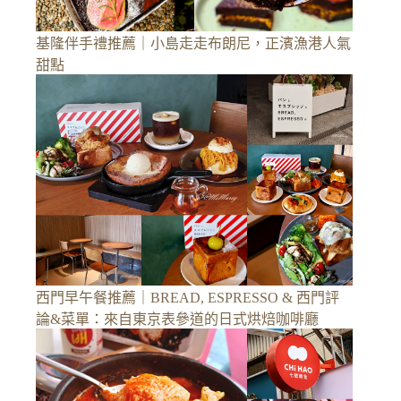
基隆伴手禮推薦｜小島走走布朗尼，正濱漁港人氣
甜點
西門早午餐推薦｜BREAD, ESPRESSO & 西門評
論&菜單：來自東京表參道的日式烘焙咖啡廳