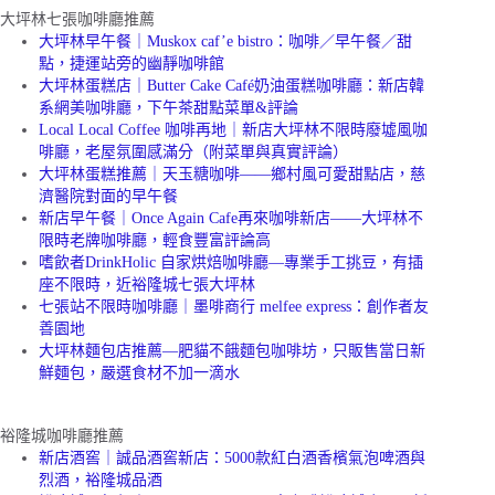
大坪林七張咖啡廳推薦
大坪林早午餐｜Muskox caf’e bistro：咖啡／早午餐／甜
點，捷運站旁的幽靜咖啡館
大坪林蛋糕店｜Butter Cake Café奶油蛋糕咖啡廳：新店韓
系網美咖啡廳，下午茶甜點菜單&評論
Local Local Coffee 咖啡再地｜新店大坪林不限時廢墟風咖
啡廳，老屋氛圍感滿分（附菜單與真實評論）
大坪林蛋糕推薦｜天玉糖咖啡——鄉村風可愛甜點店，慈
濟醫院對面的早午餐
新店早午餐｜Once Again Cafe再來咖啡新店——大坪林不
限時老牌咖啡廳，輕食豐富評論高
嗜飲者DrinkHolic 自家烘焙咖啡廳—專業手工挑豆，有插
座不限時，近裕隆城七張大坪林
七張站不限時咖啡廳｜墨啡商行 melfee express：創作者友
善園地
大坪林麵包店推薦—肥貓不餓麵包咖啡坊，只販售當日新
鮮麵包，嚴選食材不加一滴水
裕隆城咖啡廳推薦
新店酒窖｜誠品酒窖新店：5000款紅白酒香檳氣泡啤酒與
烈酒，裕隆城品酒