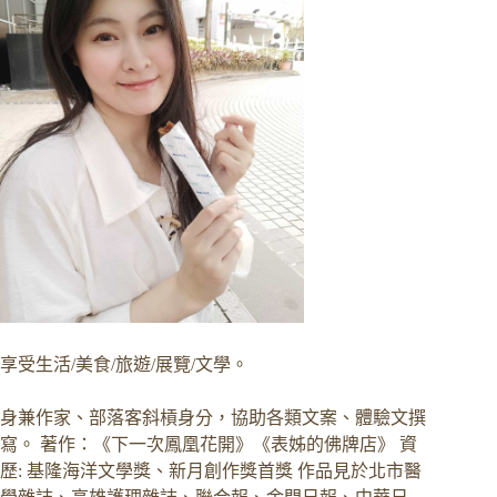
享受生活/美食/旅遊/展覽/文學。
身兼作家、部落客斜槓身分，協助各類文案、體驗文撰
寫。 著作：《下一次鳳凰花開》《表姊的佛牌店》 資
歷: 基隆海洋文學獎、新月創作獎首獎 作品見於北市醫