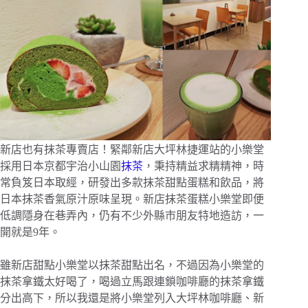
新店也有抹茶專賣店！緊鄰新店大坪林捷運站的小樂堂
採用日本京都宇治小山園
抹茶
，秉持精益求精精神，時
常負笈日本取經，研發出多款抹茶甜點蛋糕和飲品，將
日本抹茶香氣原汁原味呈現。新店抹茶蛋糕小樂堂即便
低調隱身在巷弄內，仍有不少外縣市朋友特地造訪，一
開就是9年。
雖新店甜點小樂堂以抹茶甜點出名，不過因為小樂堂的
抹茶拿鐵太好喝了，喝過立馬跟連鎖咖啡廳的抹茶拿鐵
分出高下，所以我還是將小樂堂列入大坪林咖啡廳、新