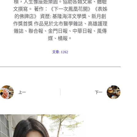
槓，人生像座遊樂園。協助各類文案、體驗
文撰寫。 著作：《下一次鳳凰花開》《表姊
的佛牌店》 資歷: 基隆海洋文學獎、新月創
作獎首獎 作品見於北市醫學雜誌、高雄護理
雜誌、聯合報、金門日報、中華日報、風傳
媒、橘報。
文章: 1262
上一
下一