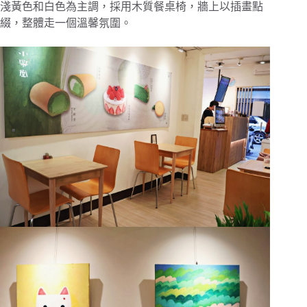
淺黃色和白色為主調，採用木質餐桌椅，牆上以插畫點
綴，整體走一個溫馨氛圍。