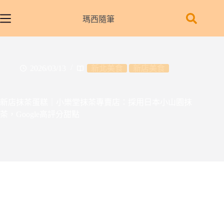
跳
至
瑪西隨筆
主
要
內
容
2026/03/13
新北美食
新店美食
新店抹茶蛋糕｜小樂堂抹茶專賣店：採用日本小山園抹
茶，Google高評分甜點