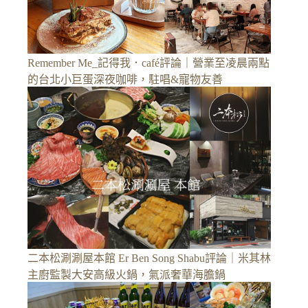
Remember Me_記得我．café評論｜營業至凌晨兩點
的台北小巨蛋深夜咖啡，駐唱&寵物友善
二本松涮涮屋本館 Er Ben Song Shabu評論｜米其林
主廚監製大安高級火鍋，氣派奢華海膽鍋