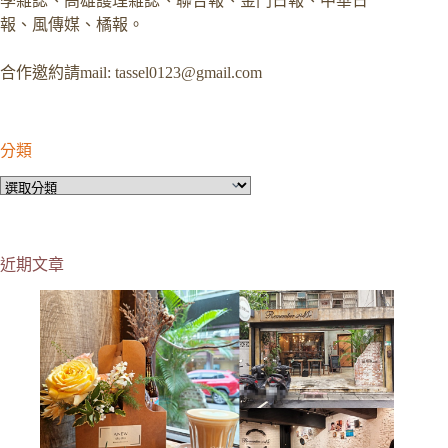
學雜誌、高雄護理雜誌、聯合報、金門日報、中華日
報、風傳媒、橘報。
合作邀約請mail:
tassel0123@gmail.com
分類
分
類
近期文章