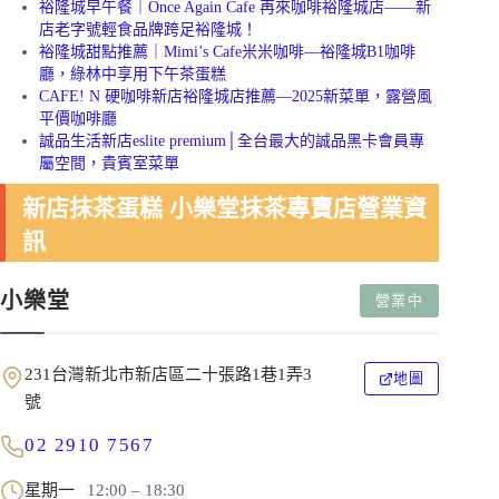
裕隆城早午餐｜Once Again Cafe 再來咖啡裕隆城店——新
店老字號輕食品牌跨足裕隆城！
裕隆城甜點推薦｜Mimi’s Cafe米米咖啡—裕隆城B1咖啡
廳，綠林中享用下午茶蛋糕
CAFE! N 硬咖啡新店裕隆城店推薦—2025新菜單，露營風
平價咖啡廳
誠品生活新店eslite premium│全台最大的誠品黑卡會員專
屬空間，貴賓室菜單
新店抹茶蛋糕 小樂堂抹茶專賣店營業資
訊
小樂堂
營業中
231台灣新北市新店區二十張路1巷1弄3
地圖
號
02 2910 7567
星期一
12:00 – 18:30