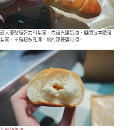
最大優點是彈力和紮實，內餡夾鹽奶油，但麵包本體是
紮實，不是超多孔洞、軟的那種鹽可頌。
芋頭麵包45