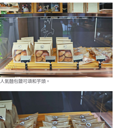
人氣麵包鹽可頌和芋頭。