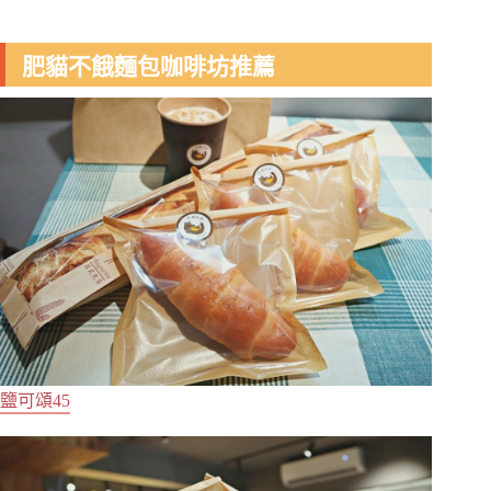
肥貓不餓麵包咖啡坊推薦
鹽可頌45