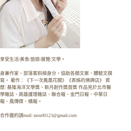
享受生活/美食/旅遊/展覽/文學。
身兼作家、部落客斜槓身分，協助各類文案、體驗文撰
寫。 著作：《下一次鳳凰花開》《表姊的佛牌店》 資
歷: 基隆海洋文學獎、新月創作獎首獎 作品見於北市醫
學雜誌、高雄護理雜誌、聯合報、金門日報、中華日
報、風傳媒、橘報。
合作邀約請mail:
tassel0123@gmail.com