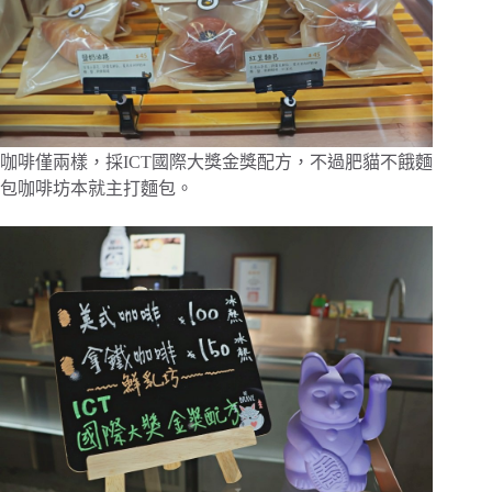
咖啡僅兩樣，採ICT國際大獎金獎配方，不過肥貓不餓麵
包咖啡坊本就主打麵包。