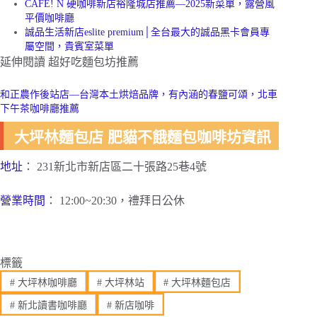
CAFE! N 硬咖啡新店裕隆城店推薦—2025新菜單，露營風
平價咖啡廳
誠品生活新店eslite premium│全台最大的誠品黑卡會員專
屬空間，貴賓室菜單
延伸閱讀 超好吃麵包坊推薦
和正農作後站店—台灣本土烘焙品牌，有內涵的春鹽可頌，北車
下午茶咖啡廳推薦
大坪林麵包店 肥貓不餓麵包咖啡坊資訊
地址
： 231新北市新店區二十張路25巷4號
營業時間
： 12:00~20:30，禮拜日公休
標籤
#
大坪林咖啡廳
#
大坪林站
#
大坪林麵包店
#
新北讀書咖啡廳
#
新店咖啡