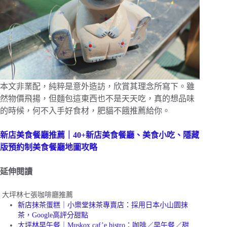
本文非業配，純粹是意外造訪，欣賞其理念所寫下。雖
然物價飛揚，但麵包這東西也不是天天吃，真的想品味
的時候，何不入手好食材，肥貓不餓推薦給你。
新店美食餐廳推薦｜40+新店美食餐廳、美食小吃、隱藏
版預約制美食餐廳地圖攻略
延伸閱讀
大坪林七張咖啡廳推薦
新店抹茶蛋糕｜小樂堂抹茶專賣店：採用日本小山園抹
茶，Google高評分甜點
大坪林早午餐｜Muskox caf’e bistro：咖啡／早午餐／甜