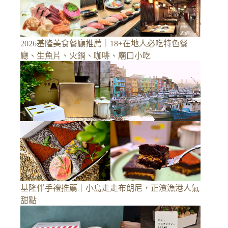
2026基隆美食餐廳推薦｜18+在地人必吃特色餐
廳、生魚片、火鍋、咖啡、廟口小吃
基隆伴手禮推薦｜小島走走布朗尼，正濱漁港人氣
甜點