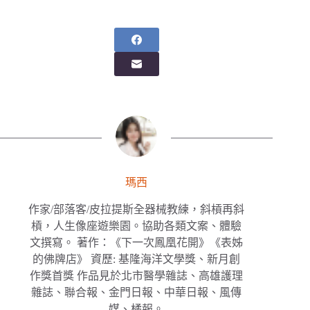
瑪西
作家/部落客/皮拉提斯全器械教練，斜槓再斜
槓，人生像座遊樂園。協助各類文案、體驗
文撰寫。 著作：《下一次鳳凰花開》《表姊
的佛牌店》 資歷: 基隆海洋文學獎、新月創
作獎首獎 作品見於北市醫學雜誌、高雄護理
雜誌、聯合報、金門日報、中華日報、風傳
媒、橘報。