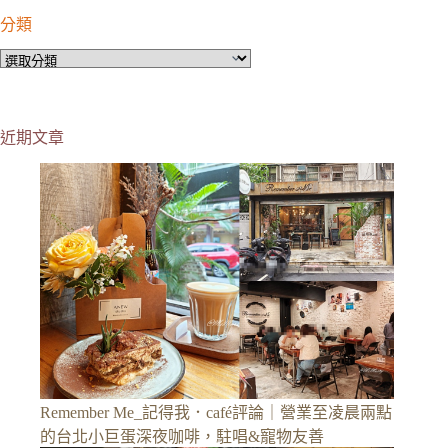
分類
分
類
近期文章
Remember Me_記得我．café評論｜營業至凌晨兩點
的台北小巨蛋深夜咖啡，駐唱&寵物友善