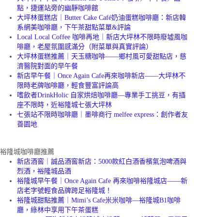
點，捷運站旁的幽靜咖啡館
大坪林蛋糕店｜Butter Cake Café奶油蛋糕咖啡廳：新店韓
系網美咖啡廳，下午茶甜點菜單&評論
Local Local Coffee 咖啡再地｜新店大坪林不限時廢墟風咖
啡廳，老屋氛圍感滿分（附菜單與真實評論）
大坪林蛋糕推薦｜天玉糖咖啡——鄉村風可愛甜點店，慈
濟醫院對面的早午餐
新店早午餐｜Once Again Cafe再來咖啡新店——大坪林不
限時老牌咖啡廳，輕食豐富評論高
嗜飲者DrinkHolic 自家烘焙咖啡廳—專業手工挑豆，有插
座不限時，近裕隆城七張大坪林
七張站不限時咖啡廳｜墨啡商行 melfee express：創作者友
善園地
裕隆城咖啡廳推薦
新店酒窖｜誠品酒窖新店：5000款紅白酒香檳氣泡啤酒與
烈酒，裕隆城品酒
裕隆城早午餐｜Once Again Cafe 再來咖啡裕隆城店——新
店老字號輕食品牌跨足裕隆城！
裕隆城甜點推薦｜Mimi’s Cafe米米咖啡—裕隆城B1咖啡
廳，綠林中享用下午茶蛋糕