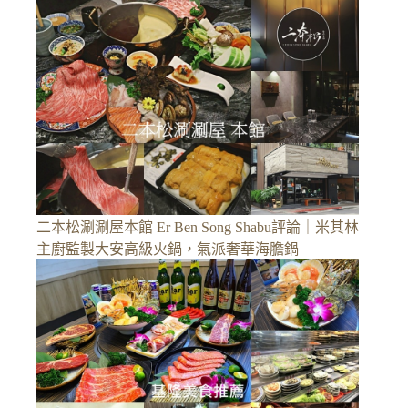
二本松涮涮屋本館 Er Ben Song Shabu評論｜米其林
主廚監製大安高級火鍋，氣派奢華海膽鍋