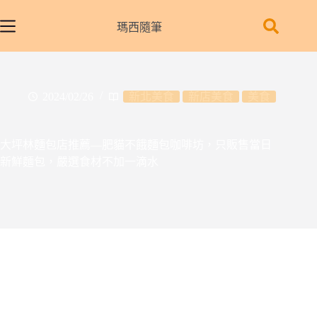
跳
至
瑪西隨筆
主
要
內
容
2024/02/26
新北美食
新店美食
美食
大坪林麵包店推薦—肥貓不餓麵包咖啡坊，只販售當日
新鮮麵包，嚴選食材不加一滴水