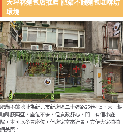
大坪林麵包店推薦 肥貓不餓麵包咖啡坊
環境
肥貓不餓地址為新北市新店區二十張路25巷4號，天玉糖
咖啡廳隔壁，座位不多，但寬敞舒心，門口有個小庭
院，本可以多置座位，但店家拿來造景，方便大家拍拍
網美照。