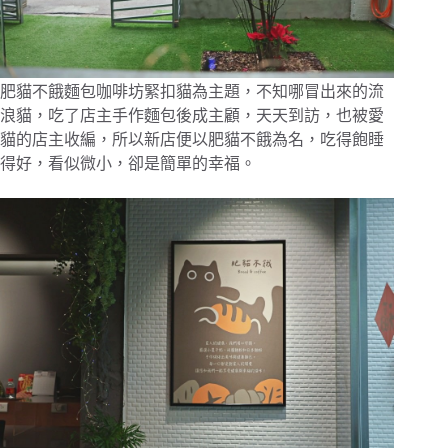
肥貓不餓麵包咖啡坊緊扣貓為主題，不知哪冒出來的流
浪貓，吃了店主手作麵包後成主顧，天天到訪，也被愛
貓的店主收編，所以新店便以肥貓不餓為名，吃得飽睡
得好，看似微小，卻是簡單的幸福。