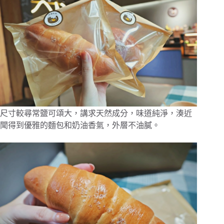
尺寸較尋常鹽可頌大，講求天然成分，味道純淨，湊近
聞得到優雅的麵包和奶油香氣，外層不油膩。