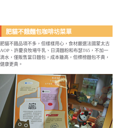
肥貓不餓麵包咖啡坊菜單
肥貓不餓品項不多，但樣樣用心，食材嚴選法國蒙太古
AOP、許慶良牧場牛乳、日清麵粉和布瑟T65，不加一
滴水，僅販售當日麵包，成本雖高，但標榜麵包不貴，
健康更貴。