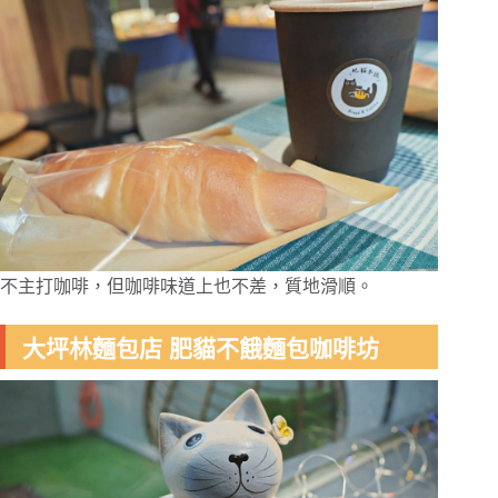
不主打咖啡，但咖啡味道上也不差，質地滑順。
大坪林麵包店 肥貓不餓麵包咖啡坊