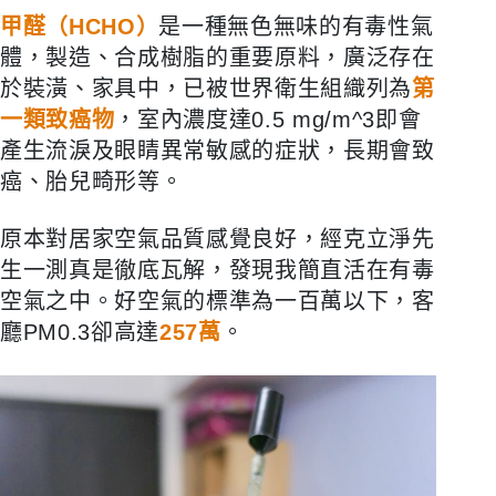
甲醛（HCHO）
是一種無色無味的有毒性氣
體，製造、合成樹脂的重要原料，廣泛存在
於裝潢、家具中，已被世界衛生組織列為
第
一類致癌物
，室內濃度達0.5 mg/m^3即會
產生流淚及眼睛異常敏感的症狀，長期會致
癌、胎兒畸形等。
原本對居家空氣品質感覺良好，經克立淨先
生一測真是徹底瓦解，發現我簡直活在有毒
空氣之中。好空氣的標準為一百萬以下，客
廳PM0.3卻高達
257萬
。