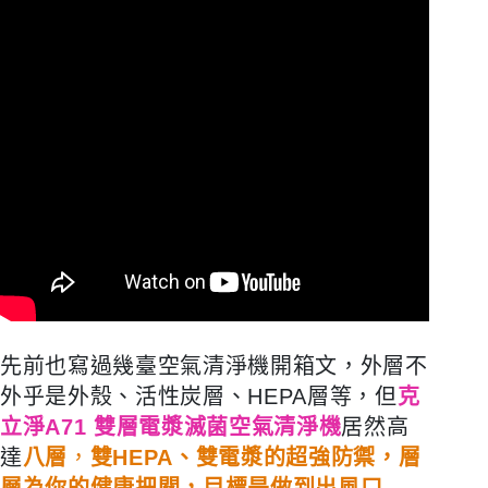
先前也寫過幾臺空氣清淨機開箱文，外層不
外乎是外殼、活性炭層、HEPA層等，但
克
立淨A71 雙層電漿滅菌空氣清淨機
居然高
達
八層
，
雙HEPA、雙電漿的超強防禦，層