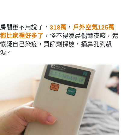
房間更不用說了，
318萬
，
戶外空氣
125
萬
都比家裡好多了
，怪不得凌晨偶爾夜咳，還
懷疑自己染疫，買篩劑採檢，捅鼻孔到飆
淚。