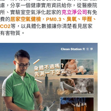
慮，分享一個健康實用資訊給你，從醫療院
所、實驗室空氣淨化起家的
克立淨公司
有免
費的
居家空氣健檢
，
PM0.3、臭氧、甲醛
、
CO2
等，以具體化數據讓你清楚看見居家
有害物質。