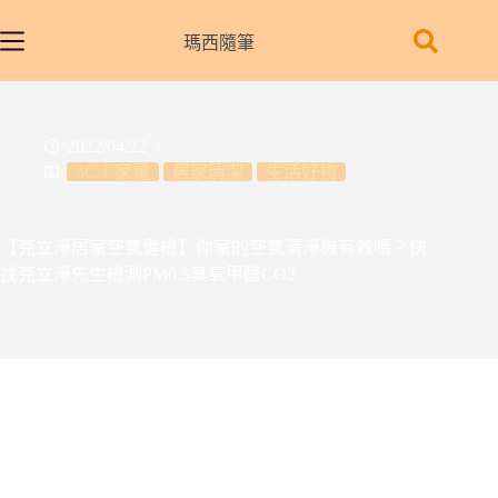
跳
至
瑪西隨筆
主
要
內
2022/04/22
容
3C｜家電
居家清潔
生活好物
【克立淨居家空氣健檢】你家的空氣清淨機有效嗎？快
找克立淨先生檢測PM0.3臭氧甲醛CO2