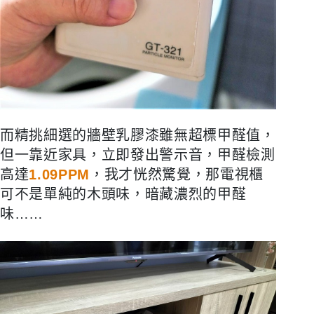
而精挑細選的牆壁乳膠漆雖無超標甲醛值，
但一靠近家具，立即發出警示音，甲醛檢測
高達
1.09PPM
，我才恍然驚覺，那電視櫃
可不是單純的木頭味，暗藏濃烈的甲醛
味……