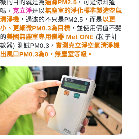
機的目的就是為
過濾PM2.5
，可是你知道
嗎，
克立淨
是以
無塵室的淨化標準製造空氣
清淨機
，過濾的不只是PM2.5，而是
以更
小、更細微PM0.3為目標
，並使用價值不斐
的
美國無塵室專用儀器 Met ONE
(粒子計
數器) 測試PM0.3，
實測克立淨空氣清淨機
出風口PM0.3為0，無塵室等級。