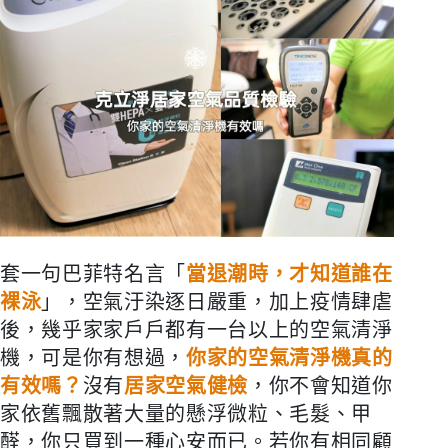
套一句巴菲特名言「
當退潮時，才知道誰在
裸泳
」，空氣汙染逐日嚴重，加上疫情肆虐
後，幾乎家家戶戶都有一台以上的空氣清淨
機，可是你有想過，
你家的空氣清淨機真的
有效嗎？
沒有
居家空氣健檢
，你不會知道你
家依舊飄散著大量的懸浮微粒、毛髮、甲
醛，你只買到一種心安而已。若你有相同顧