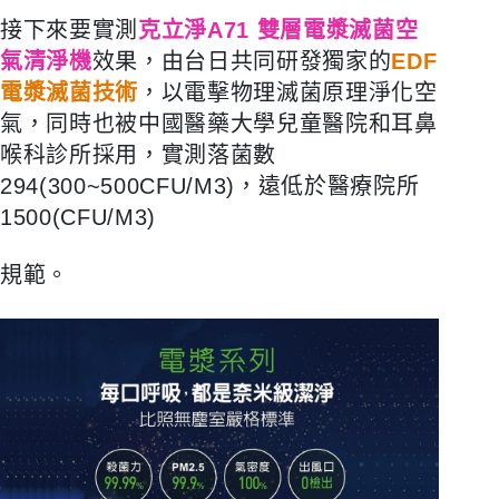
接下來要實測
克立淨A71 雙層電漿滅菌空
氣清淨機
效果，由台日共同研發獨家的
EDF
電漿滅菌技術
，以電擊物理滅菌原理淨化空
氣，同時也被中國醫藥大學兒童醫院和耳鼻
喉科診所採用，實測落菌數
294(300~500CFU/M3)，遠低於醫療院所
1500(
CFU/M3)
規範。