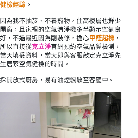
健檢經驗
。
因為我不抽菸、不養寵物，住高樓層也鮮少
開窗，且家裡的空氣清淨機多半顯示空氣良
好，不過最近因為剛裝修，擔心
甲醛超標
，
所以直接從
克立淨
官網預約空氣品質檢測，
當天填妥資料，當天即與客服敲定克立淨先
生居家空氣健檢的時間。
採開放式廚房，易有油煙飄散至客廳中。