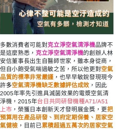
多數消費者可能對
克立淨空氣清淨機
品牌不
是這麼熟悉，
克立淨空氣清淨機
的創辦人林
安信董事長出生自醫師世家，雖本身從商，
但自小飽受氣喘過敏之苦，所以他更對
空氣
品質的標準非常嚴謹
，也早早敏銳發現現今
許
多
空氣清淨機缺乏數據評估成效
，因此
2005年率先引進具滅菌效果的電漿空氣清
淨機，2015年
台日共同研發機種A71/A51
上市
，榮獲日本創新天才發明展金獎，更
把
預算用在產品研發、到府定期保養、居家空
氣健檢
，目前已
累積超過五萬次的居家空氣