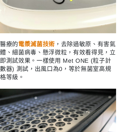
醫療的
電漿滅菌技術
，去除過敏原、有害氣
體、細菌病毒、懸浮微粒，有效看得見，立
即測試效果。一樣使用 Met ONE (粒子計
數器) 測試，出風口為0，等於無菌室高規
格等級。