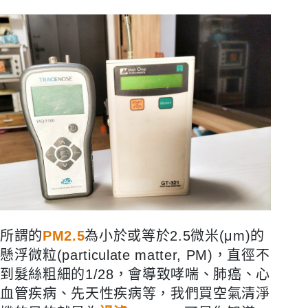
所謂的
PM2.5
為小於或等於2.5微米(μm)的
懸浮微粒(particulate matter, PM)，直徑不
到髮絲粗細的1/28，會導致哮喘、肺癌、心
血管疾病、先天性疾病等，我們買空氣清淨