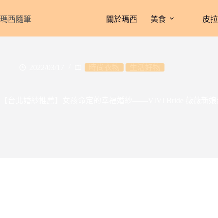
跳
至
瑪西隨筆
關於瑪西
美食
皮
主
要
內
容
2022/03/17
時尚衣物
生活好物
【台北婚紗推薦】女孩命定的幸福婚紗——VIVI Bride 薇薇新