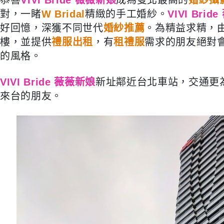
對，一睹
W Bridal
精緻的手工婚紗。
VIVI Bri
好回憶，深獲不同世代
婚紗推薦
。為精益求精，
樓，並提供
禮服出租
，有
租禮服
需求的朋友絕對
的風格。
VIVI Bride 薇薇新娘
新址鄰近台北車站，交通更
來台的朋友。