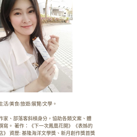
生活/美食/旅遊/展覽/文學。
作家、部落客斜槓身分，協助各類文案、體
撰寫。 著作：《下一次鳳凰花開》《表姊的
店》 資歷: 基隆海洋文學獎、新月創作獎首獎