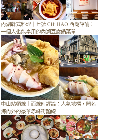
內湖韓式料理｜七號 CHi HAO 西湖評論：
一個人也能享用的內湖豆腐鍋菜單
中山站麵線｜面線町評論：人氣地標，聞名
海內外的豪華赤峰街麵線