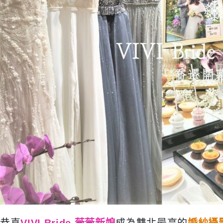
恭喜
VIVI Bride 薇薇新娘
成為雙北最高的
婚紗攝