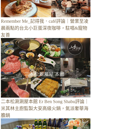
Remember Me_記得我．café評論｜營業至凌
晨兩點的台北小巨蛋深夜咖啡，駐唱&寵物
友善
二本松涮涮屋本館 Er Ben Song Shabu評論｜
米其林主廚監製大安高級火鍋，氣派奢華海
膽鍋