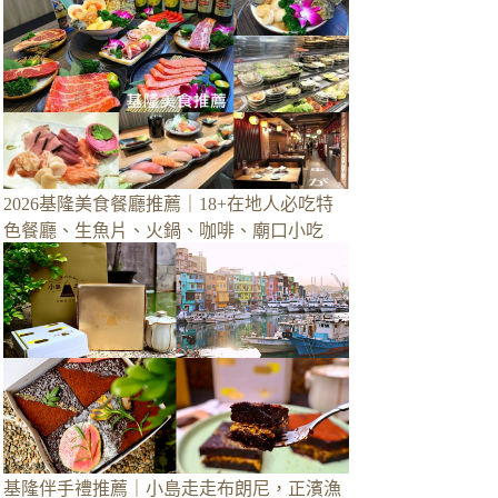
2026基隆美食餐廳推薦｜18+在地人必吃特
色餐廳、生魚片、火鍋、咖啡、廟口小吃
基隆伴手禮推薦｜小島走走布朗尼，正濱漁