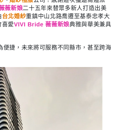
de 薇薇新娘
二十五年來
替眾多新人打造出美
由
台北婚紗
重鎮中山北路喬遷至基泰忠孝大
會喜愛
VIVI Bride 薇薇新娘
典雅與華美兼具
為便捷，未來將可服務不同縣市，甚至跨海