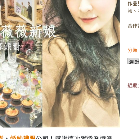
作品
報、
合作邀
分類
分
類
近期
影
、
婚紗禮服
公司！感謝這次獲邀喬遷派