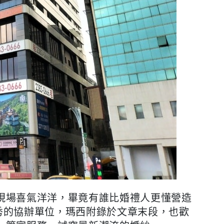
現場喜氣洋洋，畢竟有誰比婚禮人更懂營造
秀的協辦單位，瑪西附錄於文章末段，也歡