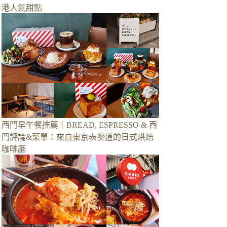
港人氣甜點
西門早午餐推薦｜BREAD, ESPRESSO & 西
門評論&菜單：來自東京表參道的日式烘焙
咖啡廳