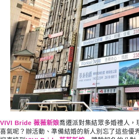
VIVI Bride 薇薇新娘
喬遷派對集結眾多婚禮人，
喜氣呢？辦活動、準備結婚的新人別忘了這些優