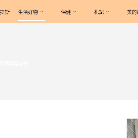
拉提斯
生活好物
保健
札記
美的
娘喬遷開幕派對