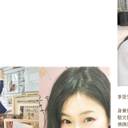
享受
身兼
驗文
佛牌