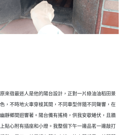
原來宿最迷人是他的陽台設計，正對一片綠油油稻田景
色，不時地火車穿梭其間，不同車型伴隨不同聲響，在
幽靜鄉間迴響著。陽台備有搖椅，供我安歇蜷伏，且牆
上貼心附有插座和小燈。我整個下午一邊品茗一邊敲打