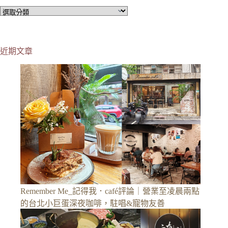
分
類
近期文章
Remember Me_記得我．café評論｜營業至凌晨兩點
的台北小巨蛋深夜咖啡，駐唱&寵物友善