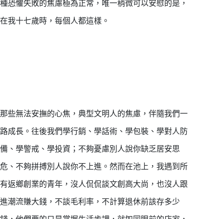
種恐懼失敗的焦慮極為正常，唯一稍微可以安慰的是，
在我十七歲時，每個人都這樣。
那些無法安撫的心焦，典型文明人的焦慮，伴隨我們一
路成長。往後我們學行銷、學話術、學包裝、學對人防
備、學警戒、學投資；不夠憂慮別人說你缺乏居安思
危、不夠拼搏別人說你不上進。然而在池上，我遇到所
有返鄉創業的青年，沒人侃侃談文創高大尚，也沒人跟
進潮流賺大錢，不談毛利率，不計算退休前該存多少
錢，他們要的只是掌握生活步調，就如同眼前的店家，