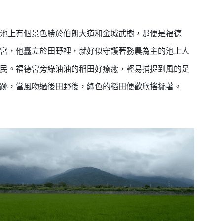
池上有個景色勝於伯朗大道和金城武樹，那便是福德
宮，他矗立於田野裡，就好似守護著務農為主的池上人
民。福德宮旁綠油油的稻田好療癒，輕易捕捉到風的足
跡，當風吻過後田野後，綠色的稻田便歡欣搖擺著。