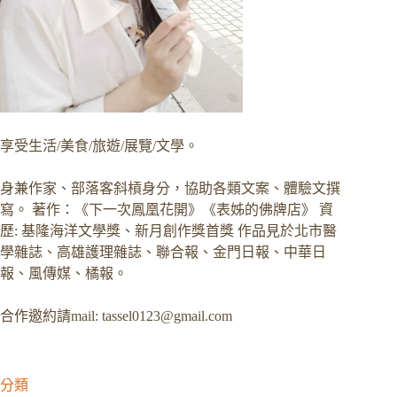
享受生活/美食/旅遊/展覽/文學。
身兼作家、部落客斜槓身分，協助各類文案、體驗文撰
寫。 著作：《下一次鳳凰花開》《表姊的佛牌店》 資
歷: 基隆海洋文學獎、新月創作獎首獎 作品見於北市醫
學雜誌、高雄護理雜誌、聯合報、金門日報、中華日
報、風傳媒、橘報。
合作邀約請mail:
tassel0123@gmail.com
分類