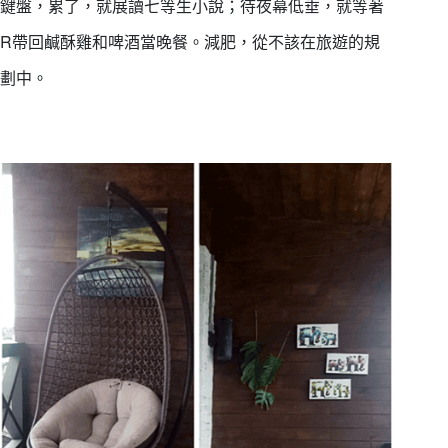
鍵盤，累了，就展讀七等生小說；待夜幕低垂，就等著
R帶回鹹酥雞和啤酒當晚餐。減肥，從不該在旅遊的規
劃中。