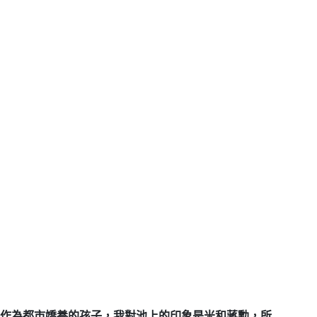
作為都市嬌養的孩子，我對池上的印象是米和蔣勳，所