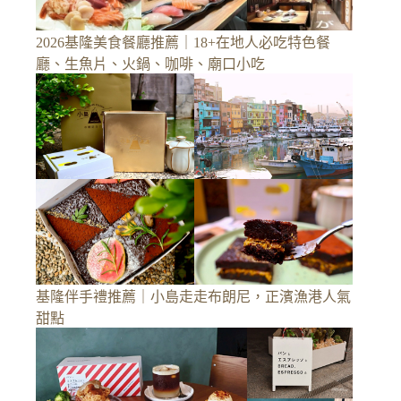
2026基隆美食餐廳推薦｜18+在地人必吃特色餐
廳、生魚片、火鍋、咖啡、廟口小吃
基隆伴手禮推薦｜小島走走布朗尼，正濱漁港人氣
甜點