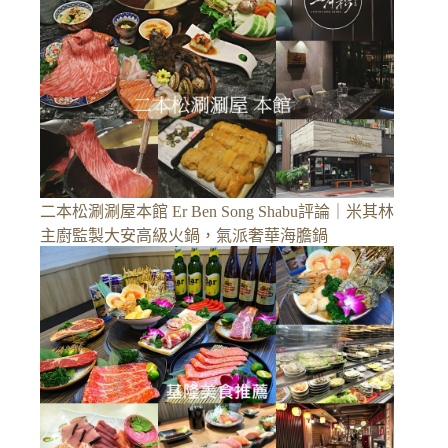
二本松涮涮屋本館 Er Ben Song Shabu評論｜米其林
主廚監製大安高級火鍋，氣派奢華海膽鍋