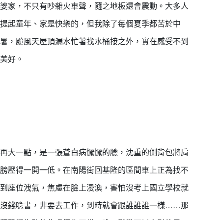
婆家，不只有吵雜火車聲，隨之地板還會震動。大多人
提起童年、家是快樂的，但我除了每個夏季都苦於中
暑，颱風天屋頂漏水忙著找水桶接之外，實在感受不到
美好。
再大一點，是一張蒼白病懨懨的臉，沈重的側背包將肩
膀壓得一開一低。在南陽街回基隆的區間車上正為找不
到座位洩氣，焦慮在臉上漫渙，害怕沒考上國立學校就
沒錢唸書，非要去工作，到時就會跟誰誰誰一樣……那