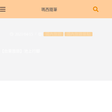
跳
至
瑪西隨筆
主
要
內
容
2021/04/15
國內旅遊
國內旅遊景點
【台東旅遊】池上行腳