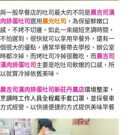
與一般早餐店的吐司最大的不同是
晨吉司漢
肉排蛋吐司
選用
晨光吐司
，為保留鮮嫩口
感，不烤不切邊，如此一來縮短烹調時間，
不怕遲到，很快就可以享用早餐外，還有一
個很大的優點，通常早餐帶去學校、辦公室
時都冷掉，而烤吐司冷掉很難吃，而
晨吉司
漢肉排蛋吐司
主要是吃吐司軟嫩的口感，所
以就算冷掉依舊美味。
晨吉司漢肉排蛋吐司新莊丹鳳店
環境整潔，
烹調時工作人員全程戴手套口罩，並
採餐車
方式經營，以快速便捷的方式提供美味早餐