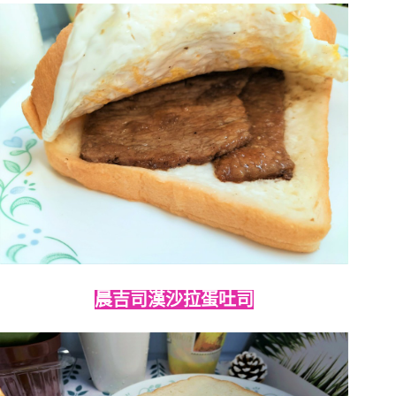
晨吉司漢沙拉蛋吐司