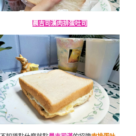
晨吉司漢肉排蛋吐司