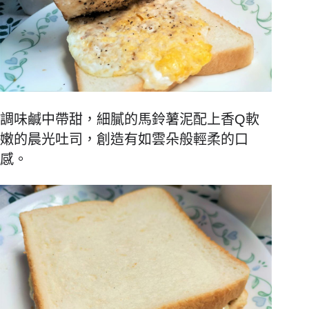
調味鹹中帶甜，細膩的馬鈴薯泥配上香Q軟
嫩的晨光吐司，創造有如雲朵般輕柔的口
感。