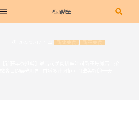
跳
至
瑪西隨筆
主
要
內
容
2022/07/17
新北美食
新莊美食
【新莊早餐推薦】晨吉司漢肉排蛋吐司新莊丹鳳店，柔
嫩爽口的晨光吐司+香嫩多汁肉排，開啟美好的一天