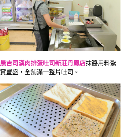
晨吉司漢肉排蛋吐司新莊丹鳳店
抹醬用料紮
實豐盛，全舖滿一整片吐司。