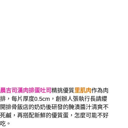
晨吉司漢肉排蛋吐司
精挑優質
里肌肉
作為肉
排，每片厚度0.5cm，創辦人張執行長請纓
開排骨飯店的奶奶後研發的醃漬醬汁清爽不
死鹹，再搭配新鮮的優質蛋，怎麼可能不好
吃。