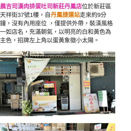
晨吉司漢肉排蛋吐司新莊丹鳳店
位於新莊區
天祥街37號1樓，自
丹鳳捷運站
走來約9分
鐘，沒有內用座位 ，僅提供外帶，裝潢風格
一如店名，充滿朝氣，以明亮的白和黃色為
主色，招牌左上角以蛋黃象徵小太陽。