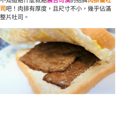
不知道點什麼就點
晨吉司漢
的招牌
肉排蛋吐
司
吧！
肉排有厚度，且尺寸不小，幾乎佔滿
整片吐司。