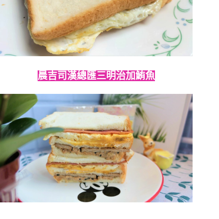
晨吉司漢總匯三明治加鮪魚