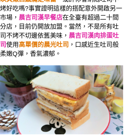
烤好吃嗎?事實證明這樣的搭配意外開啟另一
市場，
晨吉司漢早餐店
在全臺有超過二十間
分店，目前仍開放加盟。當然，不是所有吐
司不烤不切邊依舊美味，
晨吉司漢肉排蛋吐
司
使用
高單價的晨光吐司
，口感近生吐司般
柔嫩Q彈，香氣濃郁。