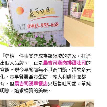
「專精一件事變會成為該領域的專家，打造
出個人品牌。」正是
晨
吉司漢肉排蛋吐司
的
寫照。現今早餐店無不爭奇鬥艷，講求多元
化，賣早餐要兼賣蛋餅、義大利麵什麼都
有，但
晨吉司漢早餐店
只販售吐司類，單純
明瞭，追求樸質的美味。