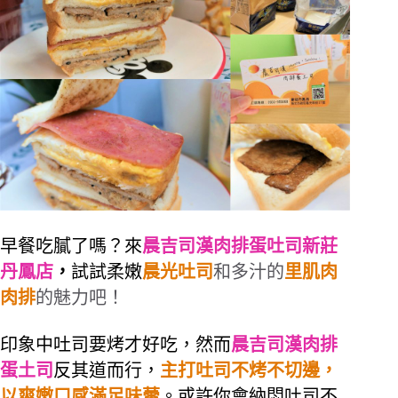
早餐吃膩了嗎？來
晨吉司漢肉排蛋吐司新莊
丹鳳店
，
試試柔嫩
晨光吐司
和多汁的
里肌肉
肉排
的魅力吧！
印象中吐司要烤才好吃，然而
晨吉司漢肉排
蛋土司
反其道而行，
主打吐司不烤不切邊，
以爽嫩口感滿足味蕾
。或許你會納悶吐司不