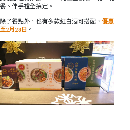
餐、伴手禮全搞定。
除了餐點外，也有多款紅白酒可搭配，
優惠
至
2
月
28
日
。