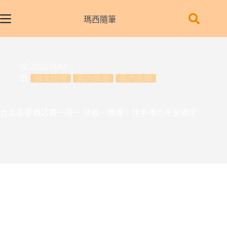
跳
至
瑪西隨筆
主
要
內
2022/01/03
容
台北住宿
國內旅宿
國內旅遊
台北晶華酒店買一送一 住宿、晚餐、伴手禮六千全搞定