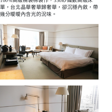
100%
高級精製棉製作，
350
紗織數高級床
單，台北晶華奢華歸奢華，卻沉穩內斂，帶
幾分曖曖內含光的況味。