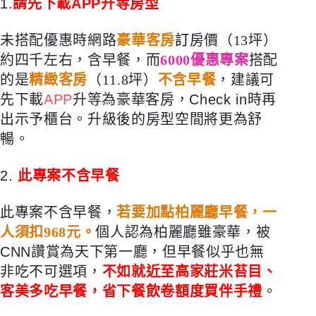
1.
請先下載
APP
升等房型
未搭配優惠時網路
豪華客房
訂
房價（
13
坪）
約四千左右，含早餐，而
6000
優惠專案
搭配
的是
精緻客房
（
11.8坪
）
不含早餐
，建議可
先
下載
APP
升等為豪華客房，Check in時再
出示予櫃台。升級後的房型空間將更為舒
暢。
2.
此專案不含早餐
此專案不含早餐，
若要加點柏麗廳早餐，一
人須扣
968元。
個人認為柏麗廳雖豪華，被
CNN讚賞為天下第一廳，但早餐似乎也無
非吃不可選項，
不如就近至高家莊米苔目、
客美多吃早餐，省下餐飲卷額度買伴手禮
。