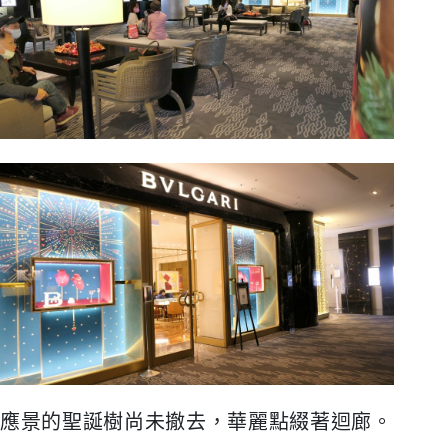
應景的聖誕樹尚未撤去，華麗點綴著迴廊。