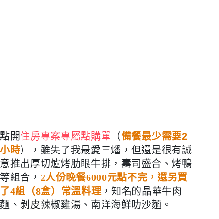
點開
住房專案專屬點購單
（
備餐最少需要2
小時
）
，雖失了我最愛三燔，但還是很有誠
意推出厚切爐烤肋眼牛排，壽司盛合、烤鴨
等組合，
2
人份晚餐
6000
元點不完，還另買
了
4
組（
8
盒）常溫料理
，知名的晶華牛肉
麵、剝皮辣椒雞湯、南洋海鮮叻沙麵。