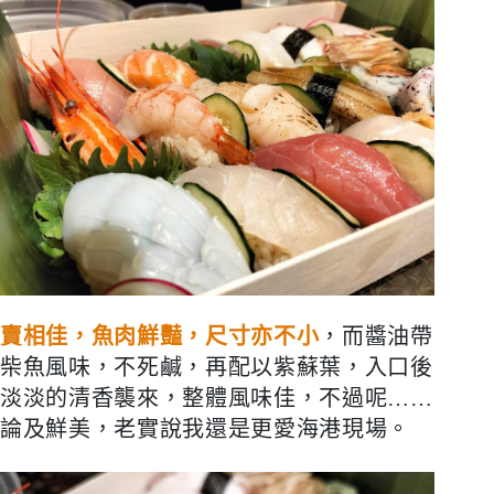
賣相佳，魚肉鮮豔，尺寸亦不小
，而醬油帶
柴魚風味，不死鹹，再配以紫蘇葉，入口後
淡淡的清香襲來，整體風味佳，不過呢
……
論及鮮美，老實說我還是更愛海港現場。