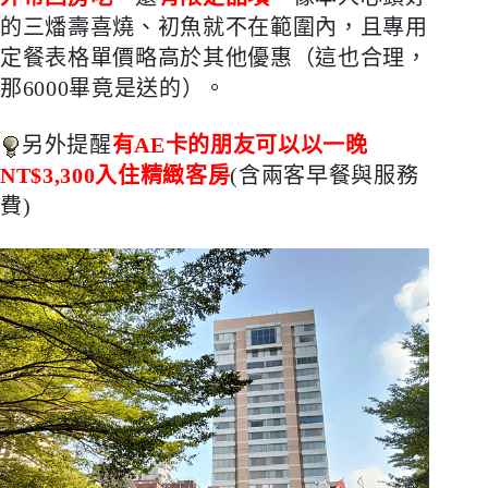
的三燔壽喜燒、初魚就不在範圍內，且專用
定餐表格單價略高於其他優惠（這也合理，
那
6000
畢竟是送的）。
另外提醒
有
AE
卡的朋友可以以一晚
NT$3,300
入住精緻客房
(
含兩客早餐與服務
費
)