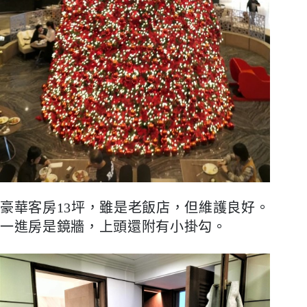
豪華客房
13
坪，雖是老飯店，但維護良好。
一進房是鏡牆，上頭還附有小掛勾。