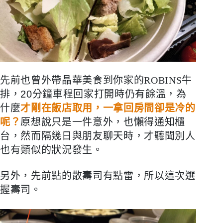
先前也曾外帶晶華美食到你家的
ROBINS牛
排
，20分鐘車程回家打開時仍有餘溫，為
什麼
才剛在飯店取用，一拿回房間卻是冷的
呢？
原想說只是一件意外，也懶得通知櫃
台，然而隔幾日與朋友聊天時，才聽聞別人
也有類似的狀況發生。
另外，先前點的散壽司有點雷，所以這次選
握壽司。