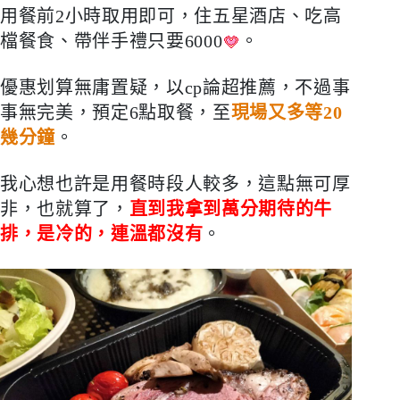
用餐前
2
小時取用即可，住五星酒店、吃高
檔餐食、帶伴手禮只要
6000
。
優惠划算無庸置疑，以
cp
論超推薦，不過事
事無完美，預定
6
點取餐，至
現場又多等
20
幾分鐘
。
我心想也許是用餐時段人較多，這點無可厚
非，也就算了，
直到我拿到萬分期待的牛
排，是冷的，連溫都沒有
。