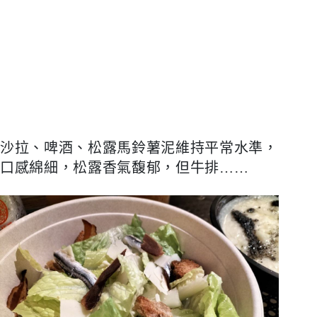
沙拉、啤酒、松露馬鈴薯泥維持平常水準，
口感綿細，松露香氣馥郁，但牛排
……