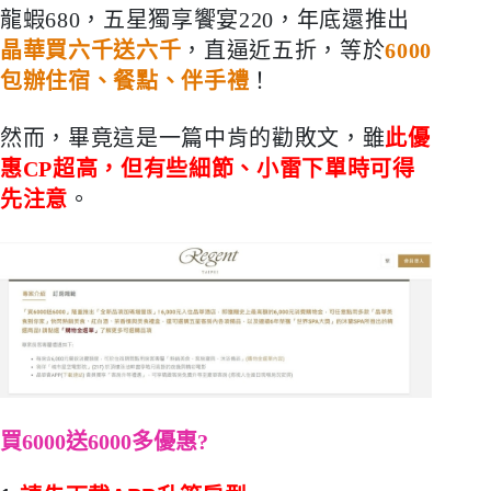
龍蝦
680
，五星獨享饗宴
220
，年底還推出
晶華買六千送六千
，直逼近五折，等於
6000
包辦住宿、餐點、伴手禮
！
然而，畢竟這是一篇中肯的勸敗文，雖
此優
惠
CP
超高，但有些細節、小雷下單時可得
先注意
。
買
6000
送
6000
多優惠
?