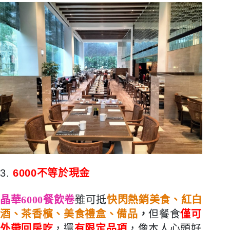
3.
6000不等於現金
晶華6000
餐飲卷
雖可抵
快閃熱銷美食、紅白
酒、茶香檳、美食禮盒、備品
，
但餐食
僅可
外帶回房吃
，還
有
限定品項
，像本人心頭好