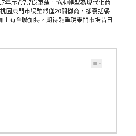
7年斥資7.7億重建，協助轉型為現代化商
目前桃園東門市場雖然僅20間攤商，卻囊括餐
加上有全聯加持，期待能重現東門市場昔日