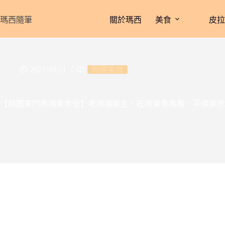
跳
至
瑪西隨筆
關於瑪西
美食
皮
主
要
內
容
2021/10/21
桃園美食
【桃園東門市場美食街】老市場新生，在地美食推薦，平價美衣