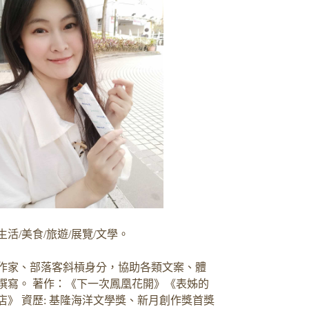
生活/美食/旅遊/展覽/文學。
作家、部落客斜槓身分，協助各類文案、體
撰寫。 著作：《下一次鳳凰花開》《表姊的
店》 資歷: 基隆海洋文學獎、新月創作獎首獎