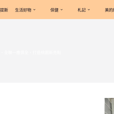
拉提斯
生活好物
保健
札記
美的
、全聯一應俱全，打造桃園新亮點