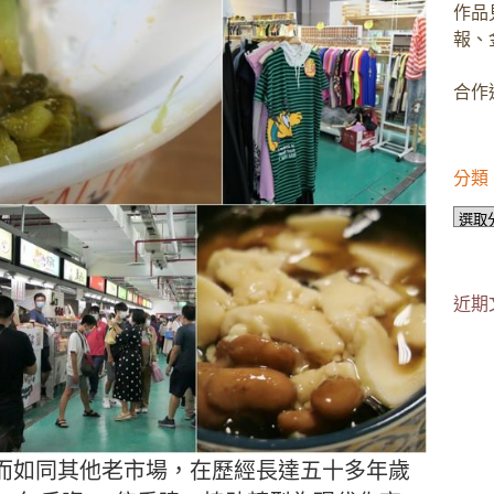
作品
報、
合作邀
分類
分
類
近期
而如同其他老市場，在歷經長達五十多年歲