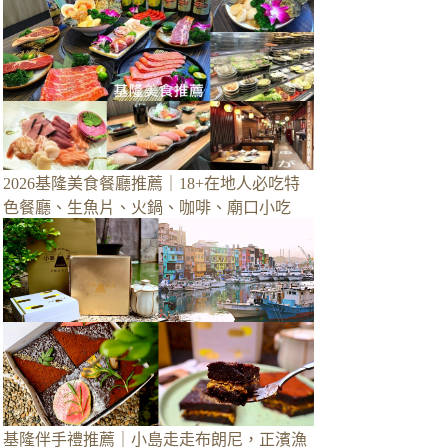
2026基隆美食餐廳推薦｜18+在地人必吃特
色餐廳、生魚片、火鍋、咖啡、廟口小吃
基隆伴手禮推薦｜小島走走布朗尼，正濱漁