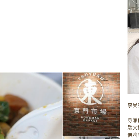
享受
身兼
驗文
佛牌