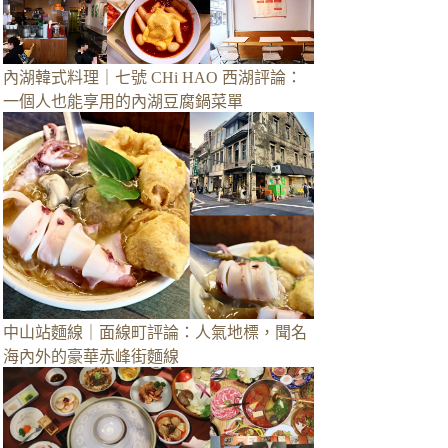
內湖韓式料理｜七號 CHi HAO 西湖評論：
一個人也能享用的內湖豆腐鍋菜單
中山站麵線｜面線町評論：人氣地標，聞名
海內外的豪華赤峰街麵線