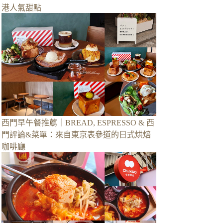
港人氣甜點
西門早午餐推薦｜BREAD, ESPRESSO & 西
門評論&菜單：來自東京表參道的日式烘焙
咖啡廳