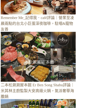
Remember Me_記得我．café評論｜營業至凌
晨兩點的台北小巨蛋深夜咖啡，駐唱&寵物
友善
二本松涮涮屋本館 Er Ben Song Shabu評論｜
米其林主廚監製大安高級火鍋，氣派奢華海
膽鍋