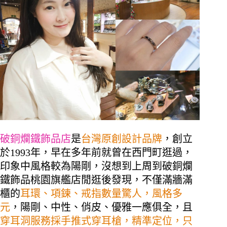
破銅爛鐵飾品店
是
台灣原創設計品牌
，創立
於1993年，早在多年前就曾在西門町逛過，
印象中風格較為陽剛，沒想到上周到破銅爛
鐵飾品桃園旗艦店閒逛後發現，不僅滿牆滿
櫃的
耳環、項鍊、戒指數量驚人，風格多
元
，陽剛、中性、俏皮、優雅一應俱全，且
穿耳洞服務採手推式穿耳槍，精準定位，只