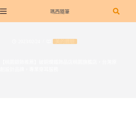
跳
至
瑪西隨筆
主
要
內
容
2023/02/24
美的體驗
【桃園銀飾推薦】破銅爛鐵飾品店桃園旗艦店，台灣原
創設計品牌，專業穿耳服務