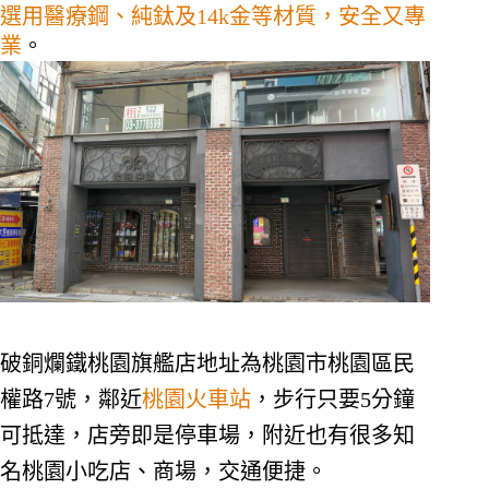
選用醫療鋼、純鈦及14k金等材質，安全又專
業
。
破銅爛鐵桃園旗艦店地址為
桃園市桃園區民
權路7號
，鄰近
桃園火車站
，步行只要5分鐘
可抵達，店旁即是停車場，附近也有很多知
名桃園小吃店、商場，交通便捷。