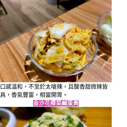
口感溫和，不至於太嗆辣，且酸香甜微辣皆
具，香氣豐富，相當開胃。
金沙花椰菜鹹蛋黃