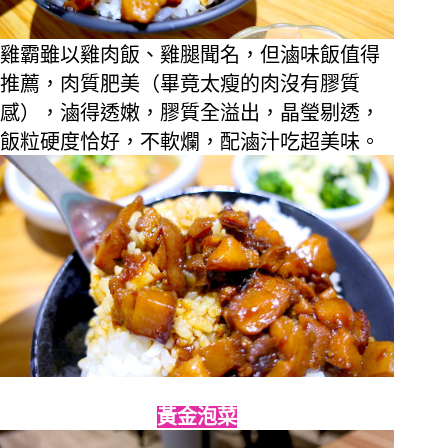
雞霸雖以雞肉飯、雞腿聞名，但滷味飯值得
推薦，肉質肥美（畢竟太瘦的肉沒有膠質
感），滷得透嫩，膠質全溢出，晶瑩剔透，
飯粒硬度恰好，不軟爛，配滷汁吃超美味。
黃金泡菜