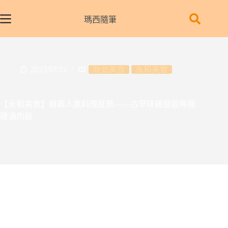
跳
至
瑪西隨筆
主
要
內
容
2023/07/12
新北美食
永和美食
【永和美食】雞霸人氣料理推薦——古早味雞腿飯檸檬
雞滷肉飯