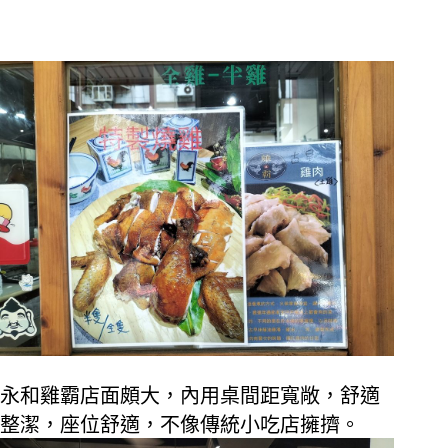
永和雞霸店面頗大，內用桌間距寬敞，舒適
整潔，座位舒適，不像傳統小吃店擁擠。