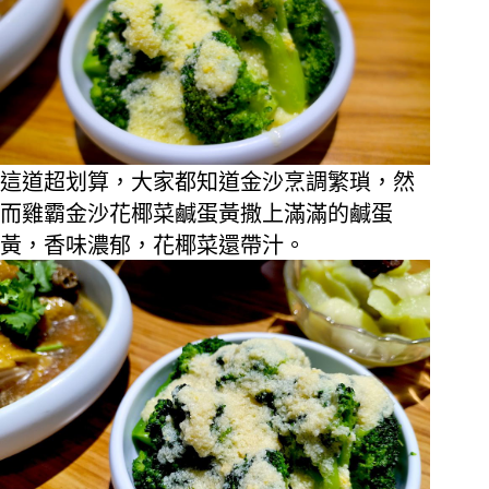
這道超划算，大家都知道金沙烹調繁瑣，然
而雞霸金沙花椰菜鹹蛋黃撒上滿滿的鹹蛋
黃，香味濃郁，花椰菜還帶汁。