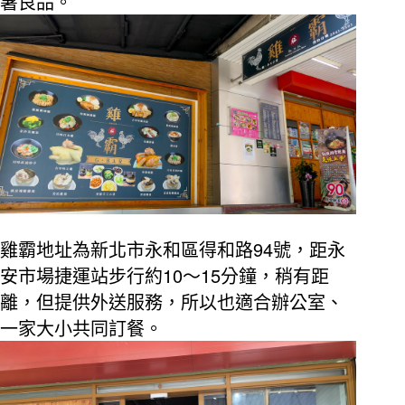
暑良品。
94
雞霸地址為新北市永和區得和路
號，距永
10
15
安市場捷運站步行約
～
分鐘，稍有距
離，但提供外送服務，所以也適合辦公室、
一家大小共同訂餐。