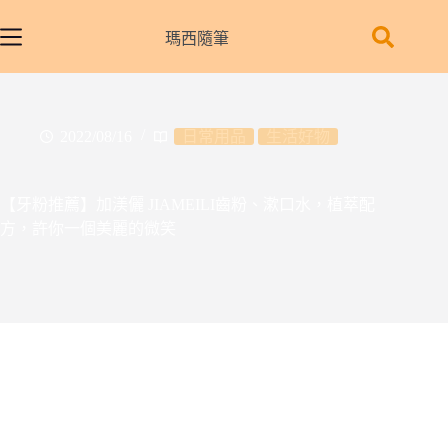
跳
至
瑪西隨筆
主
要
內
容
2022/08/16
日常用品
生活好物
【牙粉推薦】加渼儷 JIAMEILI齒粉、漱口水，植萃配
方，許你一個美麗的微笑