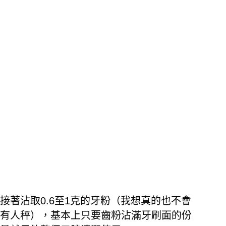
接著沾取0.6至1克的牙粉（我想真的也不會
有人秤），基本上只要齒粉沾滿牙刷面的份