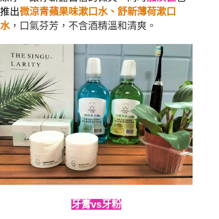
推出
微涼青蘋果味漱口水、舒新薄荷漱口
水
，口氣芬芳，不含酒精溫和清爽。
牙膏vs牙粉