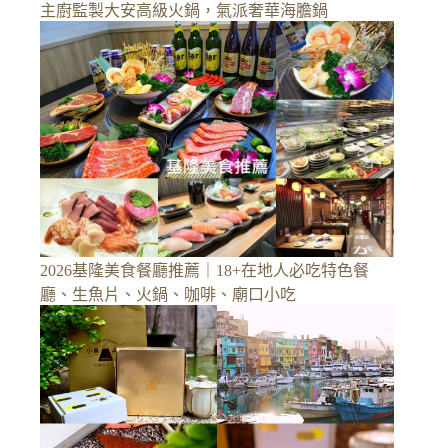
主廚監製大安高級火鍋，氣派奢華海膽鍋
2026基隆美食餐廳推薦｜18+在地人必吃特色餐
廳、生魚片、火鍋、咖啡、廟口小吃