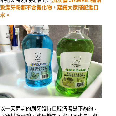
不過要特別的提醒的是
加渼儷 JIAMEILI這兩
款潔牙粉都不含氟化物，建議大家搭配漱口
水。
以一天兩次的刷牙維持口腔清潔是不夠的，