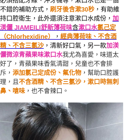
必須搭配牙線、沖牙機等，漱口水也是一個
不錯的補助方式，
刷牙後含漱30秒
，有助維
持口腔衛生，此外還須注意漱口水成份，
加
渼儷 JIAMEILI
舒新薄荷味
含
漱口水
氯己定
（Chlorhexidine）
，
經典薄荷味、不含酒
精、不含三氯沙
，清新好口氣，另一款
加渼
儷微涼青蘋果味漱口水
我尤為喜愛，味道太
好了，青蘋果味香氣清甜，兒童也不會排
斥，
添加氯己定成份、氟化物
，幫助口腔護
理，且
不含酒精、不含三氯沙，漱口時無刺
鼻、嗆味
，也不會辣口。