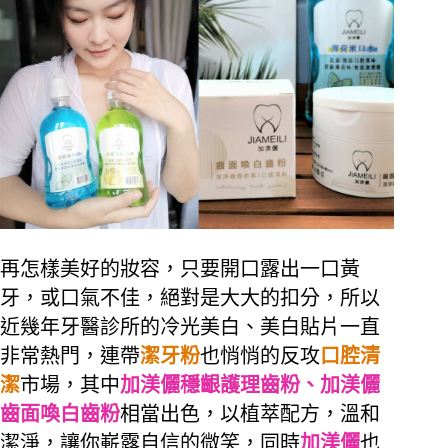
再怎樣美好的妝容，只要開口露出一口黃
牙，或口氣不佳，絕對是大大的扣分，所以
近幾年牙醫診所的冷光美白、美白貼片一直
非常熱門，連帶
潔牙粉
也悄悄的反攻
口腔清
潔
市場，其中
加渼儷穩齦護理齒粉、加渼儷
齒面喚白齒粉
相當出色，以植萃配方，溫和
潔淨，讓你嶄露自信的微笑，同時
加渼儷
也