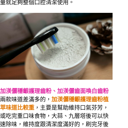
量就足夠整個口腔清潔使用。
加渼儷穩齦護理齒粉、加渼儷齒面喚白齒粉
兩款味道差滿多的，
加渼儷穩齦護理齒粉植
萃味道比較重
，主要是幫助維持口氣芬芳，
或吃完重口味食物，大蒜、九層塔後可以快
速除味，維持度跟清潔度滿好的，刷完牙後