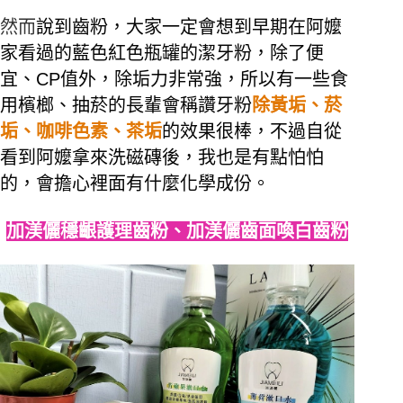
然而
說到齒粉，大家一定會想到早期在阿嬤
家看過的藍色紅色瓶罐的潔牙粉，除了便
宜、CP值外，除垢力非常強，所以有一些食
用檳榔、抽菸的長輩會稱讚牙粉
除黃垢、菸
垢、咖啡色素、茶垢
的效果很棒，不過自從
看到阿嬤拿來洗磁磚後，我也是有點怕怕
的，會擔心裡面有什麼化學成份。
加渼儷穩齦護理齒粉、加渼儷齒面喚白齒粉