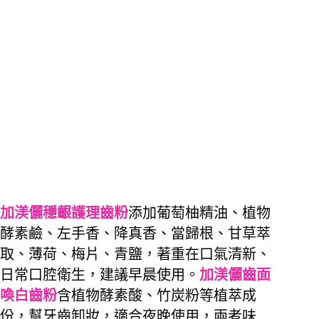
加渼儷穩齦護理齒粉
添加葡萄柚精油、植物
酵素鹼、左手香、降真香、當歸根、甘草萃
取、薄荷、梅片、青鹽，著重在口氣清新、
日常口腔衛生，建議早晨使用。
加渼儷齒面
喚白齒粉
含植物酵素酸、竹炭粉等植萃成
份，幫牙齒卸妝，適合夜晚使用，兩者味