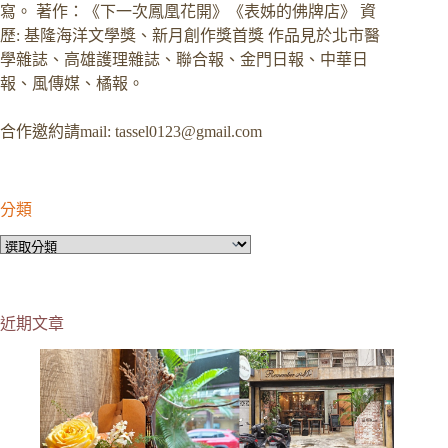
寫。 著作：《下一次鳳凰花開》《表姊的佛牌店》 資
歷: 基隆海洋文學獎、新月創作獎首獎 作品見於北市醫
學雜誌、高雄護理雜誌、聯合報、金門日報、中華日
報、風傳媒、橘報。
合作邀約請mail:
tassel0123@gmail.com
分類
分
類
近期文章