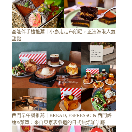
基隆伴手禮推薦｜小島走走布朗尼，正濱漁港人氣
甜點
西門早午餐推薦｜BREAD, ESPRESSO & 西門評
論&菜單：來自東京表參道的日式烘焙咖啡廳