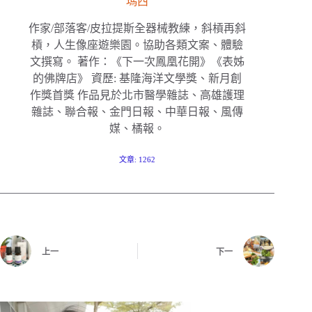
瑪西
作家/部落客/皮拉提斯全器械教練，斜槓再斜
槓，人生像座遊樂園。協助各類文案、體驗
文撰寫。 著作：《下一次鳳凰花開》《表姊
的佛牌店》 資歷: 基隆海洋文學獎、新月創
作獎首獎 作品見於北市醫學雜誌、高雄護理
雜誌、聯合報、金門日報、中華日報、風傳
媒、橘報。
文章: 1262
上一
下一