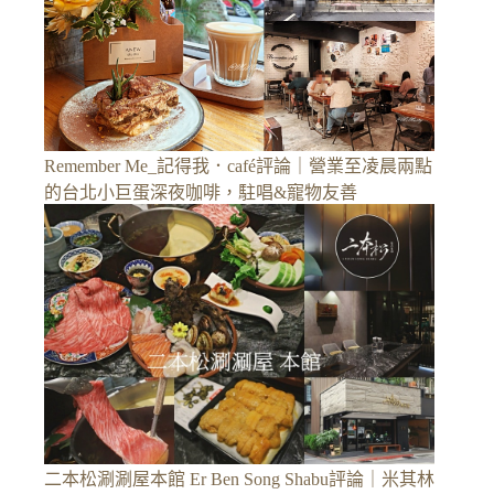
Remember Me_記得我．café評論｜營業至凌晨兩點
的台北小巨蛋深夜咖啡，駐唱&寵物友善
二本松涮涮屋本館 Er Ben Song Shabu評論｜米其林