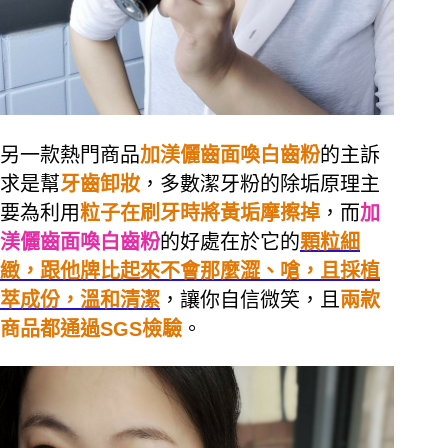
另一款熱門商品
加渼儷齒面喚白齒粉
的主訴
求是幫
牙齒卸妝
，多數潔牙粉的除垢原理主
要為利用
粒子在刷牙時將黃垢摩擦掉
，而
加
渼儷齒面喚白齒粉
的好處在於它的
顆粒細
緻，跟他牌比起來不會那麼澀、嗆，且採植
萃成份，溫和清潔
，讓你自信微笑，且
兩款
商品都通過SGS檢驗
。