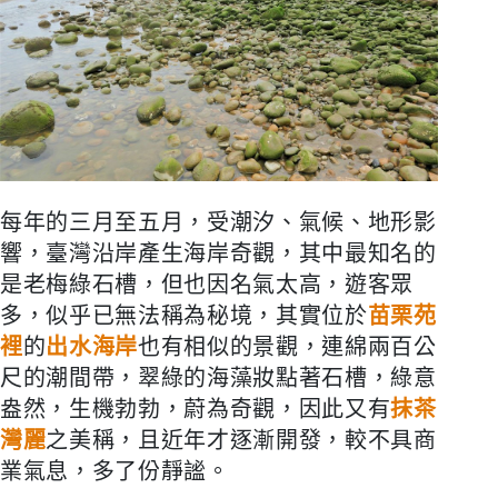
每年的三月至五月，受潮汐、氣候、地形影
響，臺灣沿岸產生海岸奇觀，其中最知名的
是老梅綠石槽，但也因名氣太高，遊客眾
多，似乎已無法稱為秘境，其實位於
苗栗苑
裡
的
出水海岸
也有相似的景觀，連綿兩百公
尺的潮間帶，翠綠的海藻妝點著石槽，綠意
盎然，生機勃勃，蔚為奇觀，因此又有
抹茶
灣麗
之美稱，且近年才逐漸開發，較不具商
業氣息，多了份靜謐。