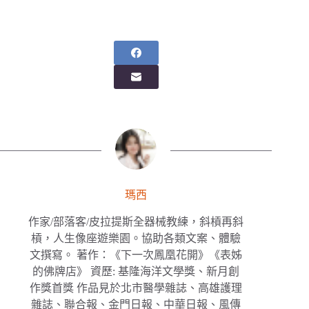
瑪西
作家/部落客/皮拉提斯全器械教練，斜槓再斜
槓，人生像座遊樂園。協助各類文案、體驗
文撰寫。 著作：《下一次鳳凰花開》《表姊
的佛牌店》 資歷: 基隆海洋文學獎、新月創
作獎首獎 作品見於北市醫學雜誌、高雄護理
雜誌、聯合報、金門日報、中華日報、風傳