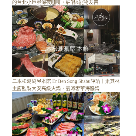
的台北小巨蛋深夜咖啡，駐唱&寵物友善
二本松涮涮屋本館 Er Ben Song Shabu評論｜米其林
主廚監製大安高級火鍋，氣派奢華海膽鍋