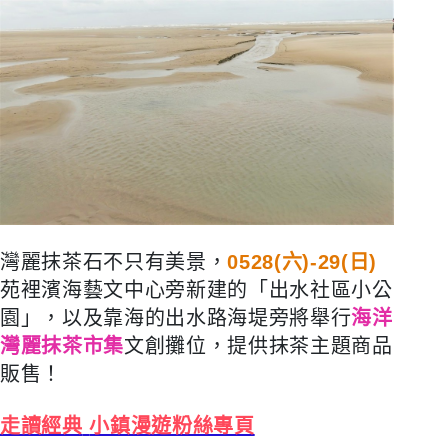
灣麗抹茶石不只有美景，
0528(六)-29(日)
苑裡濱海藝文中心旁新建的「出水社區小公
園」，以及靠海的出水路海堤旁將舉行
海洋
灣麗抹茶市集
文創攤位，提供抹茶主題商品
販售！
走讀經典
小鎮漫遊粉絲專頁