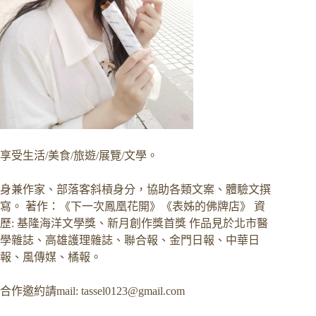
享受生活/美食/旅遊/展覽/文學。
身兼作家、部落客斜槓身分，協助各類文案、體驗文撰
寫。 著作：《下一次鳳凰花開》《表姊的佛牌店》 資
歷: 基隆海洋文學獎、新月創作獎首獎 作品見於北市醫
學雜誌、高雄護理雜誌、聯合報、金門日報、中華日
報、風傳媒、橘報。
合作邀約請mail:
tassel0123@gmail.com