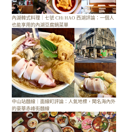
內湖韓式料理｜七號 CHi HAO 西湖評論：一個人
也能享用的內湖豆腐鍋菜單
中山站麵線｜面線町評論：人氣地標，聞名海內外
的豪華赤峰街麵線