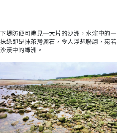
下堤防便可瞧見一大片的沙洲，水漥中的一
抹綠即是抹茶灣麗石，令人浮想聯翩，宛若
沙漠中的綠洲。