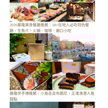
2026基隆美食餐廳推薦｜18+在地人必吃特色餐
廳、生魚片、火鍋、咖啡、廟口小吃
基隆伴手禮推薦｜小島走走布朗尼，正濱漁港人氣
甜點