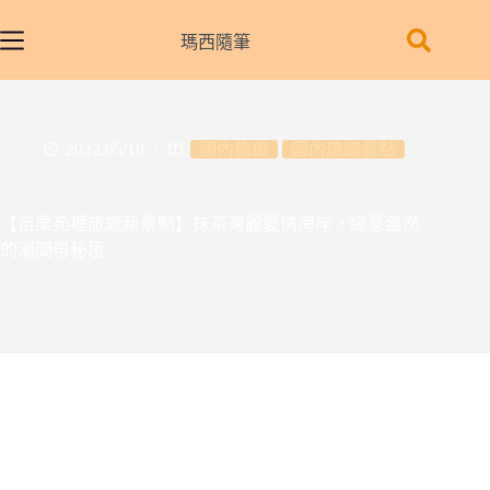
跳
至
瑪西隨筆
主
要
內
容
2022/05/18
國內旅遊
國內旅遊景點
【苗栗苑裡旅遊新景點】抹茶灣麗愛情海岸，綠意盎然
的潮間帶秘境