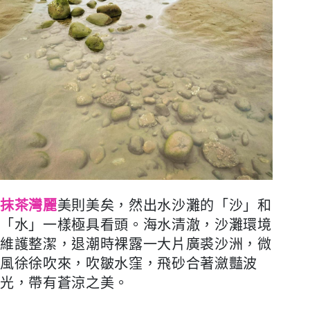
抹茶灣麗
美則美矣，然出水沙灘的「沙」和
「水」一樣極具看頭。海水清澈，沙灘環境
維護整潔，退潮時裸露一大片廣裘沙洲，微
風徐徐吹來，吹皺水窪，飛砂合著瀲豔波
光，帶有蒼涼之美。