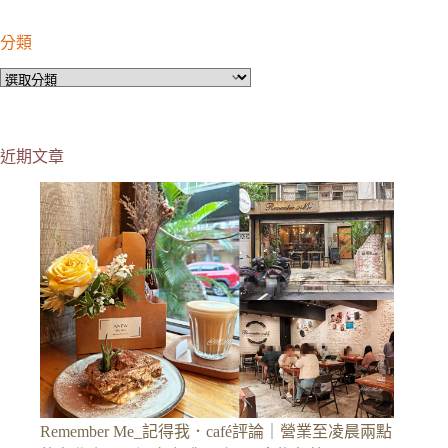
分類
分
類
近期文章
Remember Me_記得我．café評論｜營業至凌晨兩點