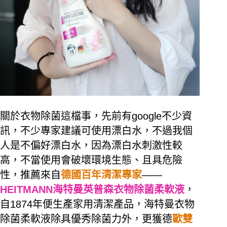
關於衣物除菌這檔事，先前有google不少資
訊，不少專家建議可使用漂白水，不過我個
人是不偏好漂白水，因為漂白水刺激性較
高，不當使用會破壞環境生態、且具危險
性，推薦來自
德國百年清潔專家
——
HEITMANN海特曼英普森衣物除菌柔軟液
，
自1874年便生產家用清潔產品，海特曼衣物
除菌柔軟液除具優秀除菌力外，更獲德
歐雙