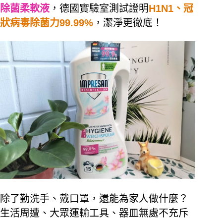
除菌柔軟液
，德國實驗室測試證明
H1N1、冠
狀病毒除菌力99.99%
，潔淨更徹底！
除了勤洗手、戴口罩，還能為家人做什麼？
生活周遭、大眾運輸工具、器皿無處不充斥