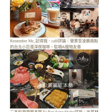
Remember Me_記得我．café評論｜營業至凌晨兩點
的台北小巨蛋深夜咖啡，駐唱&寵物友善
二本松涮涮屋本館 Er Ben Song Shabu評論｜米其林