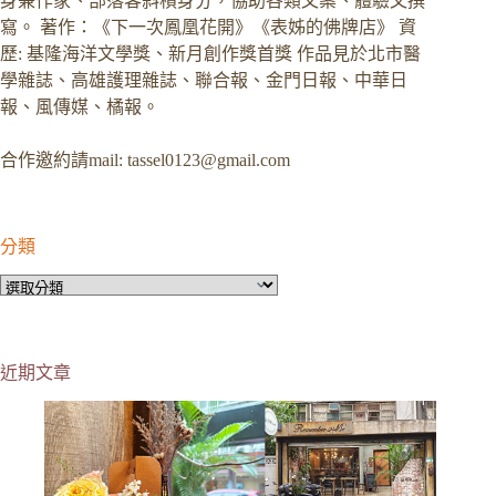
身兼作家、部落客斜槓身分，協助各類文案、體驗文撰
寫。 著作：《下一次鳳凰花開》《表姊的佛牌店》 資
歷: 基隆海洋文學獎、新月創作獎首獎 作品見於北市醫
學雜誌、高雄護理雜誌、聯合報、金門日報、中華日
報、風傳媒、橘報。
合作邀約請mail:
tassel0123@gmail.com
分類
分
類
近期文章