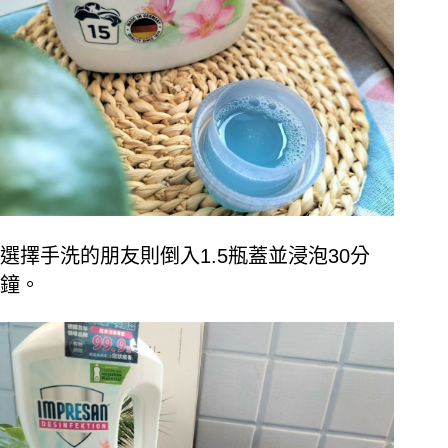
選擇手洗的朋友則倒入1.5瓶蓋並浸泡30分
鐘。