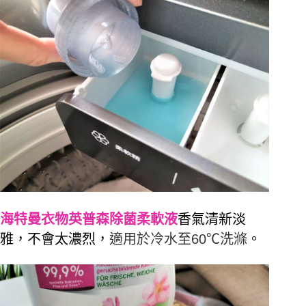
海特曼衣物英普森除菌柔軟液
香氣清新淡
雅，不會太濃烈，
適用於冷水至60
℃
洗滌
。