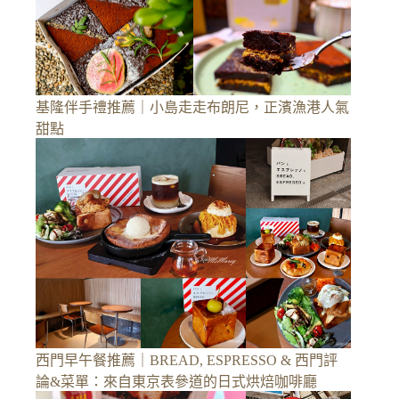
基隆伴手禮推薦｜小島走走布朗尼，正濱漁港人氣
甜點
西門早午餐推薦｜BREAD, ESPRESSO & 西門評
論&菜單：來自東京表參道的日式烘焙咖啡廳