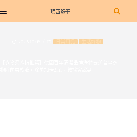
跳
至
瑪西隨筆
主
要
內
容
2022/10/05
日常用品
生活好物
【衣物柔軟精推薦】德國百年清潔品牌海特曼英普森衣
物除菌柔軟液，除菌加倍2in1，數據會說話