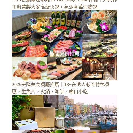
主廚監製大安高級火鍋，氣派奢華海膽鍋
2026基隆美食餐廳推薦｜18+在地人必吃特色餐
廳、生魚片、火鍋、咖啡、廟口小吃