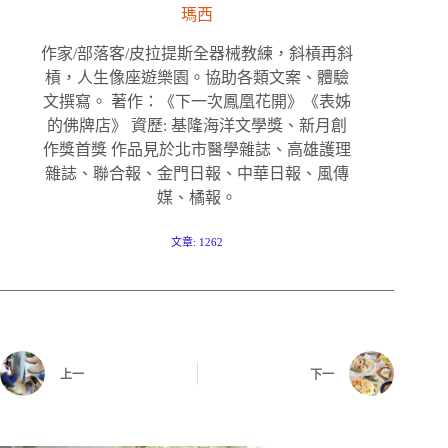
瑪西
作家/部落客/皮拉提斯全器械教練，斜槓再斜
槓，人生像座遊樂園。協助各類文案、體驗
文撰寫。 著作：《下一次鳳凰花開》《表姊
的佛牌店》 資歷: 基隆海洋文學獎、新月創
作獎首獎 作品見於北市醫學雜誌、高雄護理
雜誌、聯合報、金門日報、中華日報、風傳
媒、橘報。
文章: 1262
上一
下一