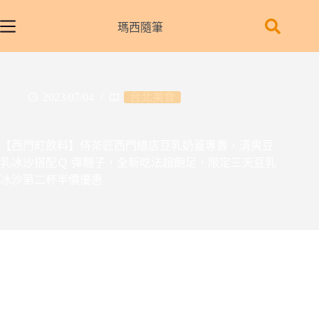
跳
至
瑪西隨筆
主
要
內
容
2023/07/04
台北美食
【西門町飲料】侍茶匠西門總店豆乳奶蓋專賣，清爽豆
乳冰沙搭配Ｑ 彈糰子，全新吃法超飽足，限定三天豆乳
冰沙第二杯半價優惠