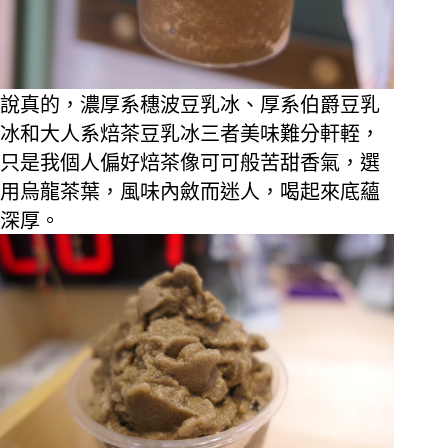
說真的，濃厚系穗波豆乳冰、厚系伯爵豆乳
冰和大人系焙茶豆乳冰三者美味難分軒輊，
只是我個人偏好焙茶像可可般苦甜香氣，選
用烏龍茶葉，風味內斂而迷人，喝起來底蘊
深厚。