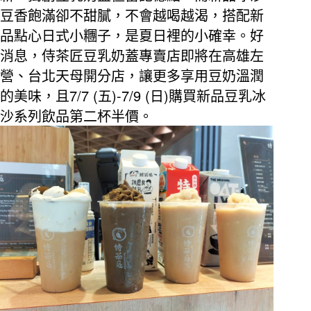
豆香飽滿卻不甜膩，不會越喝越渴，搭配新
品點心日式小糰子，是夏日裡的小確幸。好
消息，侍茶匠豆乳奶蓋專賣店即將在高雄左
營、台北天母開分店，讓更多享用豆奶溫潤
7/7 (
)-7/9 (
)
的美味，且
五
日
購買新品豆乳冰
沙系列飲品第二杯半價。