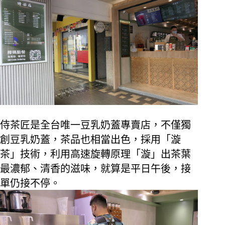
侍茶匠是全台唯一豆乳奶蓋專賣店，不僅獨
創豆乳奶蓋，茶品也相當出色，採用「漩
茶」技術，利用高速旋轉原理「漩」出茶葉
最濃郁、清香的滋味，就算是平日午後，接
單仍接不停。