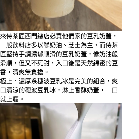
來侍茶匠西門總店必買他們家的豆乳奶蓋，
一般飲料店多以鮮奶油、芝士為主，而侍茶
匠堅持手調濃郁順滑的豆乳奶蓋，像奶油般
滑順，但又不死甜，入口後是天然綿密的豆
香，清爽無負擔。
極上．濃厚系穗波豆乳冰是完美的組合，爽
口清涼的穗波豆乳冰，淋上香醇奶蓋，一口
就上癮。