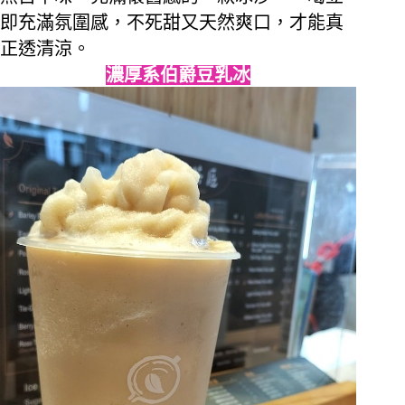
即充滿氛圍感，不死甜又天然爽口，才能真
正透清涼。
濃厚系伯爵豆乳冰