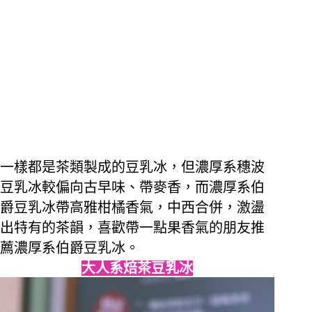
一樣都是茶類製成的豆乳冰，但濃厚系穗波
豆乳冰較偏向古早味、帶麥香，而濃厚系伯
爵豆乳冰帶高雅柑橘香氣，中西合併，激盪
出特有的茶韻，喜歡帶一點果香氣的朋友推
薦濃厚系伯爵豆乳冰。
大人系焙茶豆乳冰