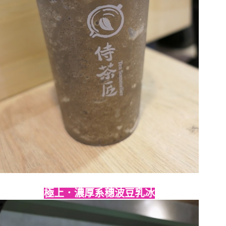
極上．濃厚系穗波豆乳冰