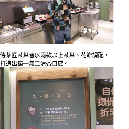
侍茶匠茶葉皆以兩款以上茶葉、花瓣調配，
打造出獨一無二清香口感。