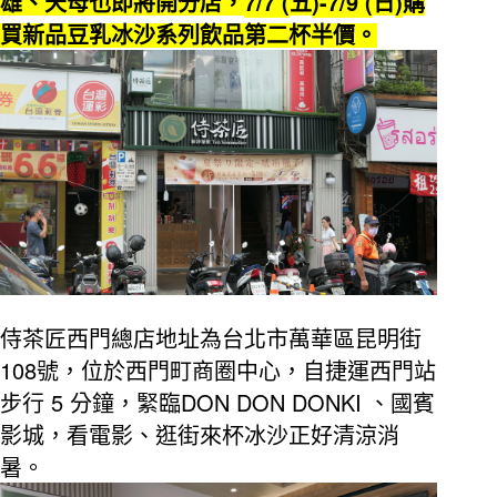
7/7 (
)-7/9 (
)
雄、天母也即將開分店，
五
日
購
買新品豆乳冰沙系列飲品第二杯半價。
侍茶匠西門總店地址為台北市萬華區昆明街
108
號，位於西門町商圈中心，自捷運西門站
5
DON DON DONKI
步行
分鐘，緊臨
、國賓
影城，看電影、逛街來杯冰沙正好清涼消
暑。