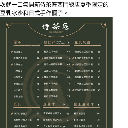
次就一口氣開箱侍茶匠西門總店夏季限定的
豆乳冰沙和日式手作糰子。