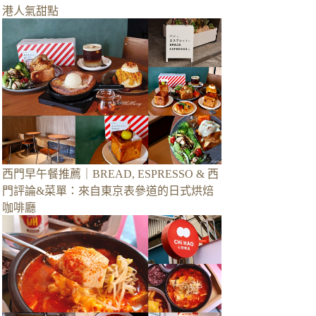
港人氣甜點
西門早午餐推薦｜BREAD, ESPRESSO & 西
門評論&菜單：來自東京表參道的日式烘焙
咖啡廳