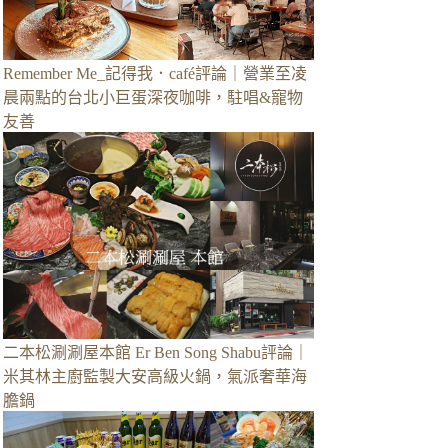
Remember Me_記得我．café評論｜營業至凌
晨兩點的台北小巨蛋深夜咖啡，駐唱&寵物
友善
二本松涮涮屋本館 Er Ben Song Shabu評論｜
米其林主廚監製大安高級火鍋，氣派奢華海
膽鍋