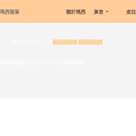
跳
至
瑪西隨筆
關於瑪西
美食
皮
主
要
內
容
2021/08/05
居家清潔
生活好物
除蟲專家福來朗HUKUROU除果蠅餌劑