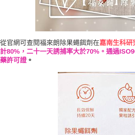
從官網可查閱福來朗除果蠅餌劑在
嘉南生科研
計80%，二十一天誘捕率大於70%。通過ISO
藥許可證
。