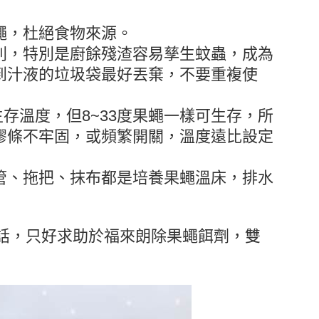
蠅，杜絕食物來源。
則，特別是廚餘殘渣容易孳生蚊蟲，成為
到汁液的垃圾袋最好丟棄，不要重複使
生存溫度，但8~33度果蠅一樣可生存，所
膠條不牢固，或頻繁開關，溫度遠比設定
管、拖把、抹布都是培養果蠅溫床，排水
話，只好求助於福來朗除果蠅餌劑，雙