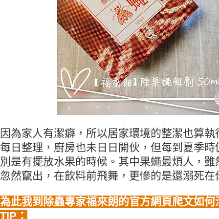
因為家人有潔癖，所以居家環境的整潔也算執
每日整理，廚房也未日日開伙，但每到夏季時
別是有擺放水果的時候。其中果蠅最煩人，雖
忽然竄出，在飲料前飛舞，更慘的是還溺死在
為此我到除蟲專家福來朗的官方網頁爬文如何
TIP：