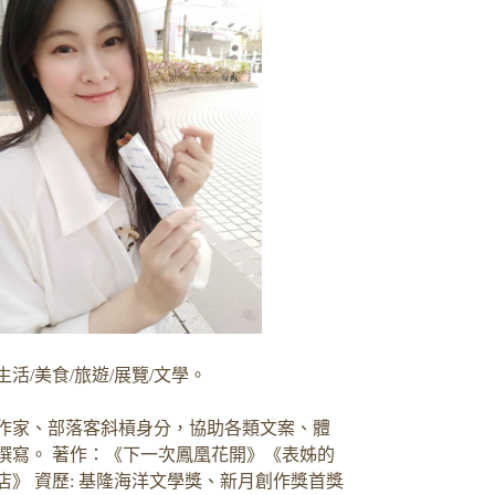
生活/美食/旅遊/展覽/文學。
作家、部落客斜槓身分，協助各類文案、體
撰寫。 著作：《下一次鳳凰花開》《表姊的
店》 資歷: 基隆海洋文學獎、新月創作獎首獎