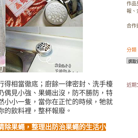
作品
報、
合作邀
分類
分
類
行得相當徹底；廚餘一律密封、洗手檯
近期
仍偶見小強、果蠅出沒，防不勝防，特
然小小一隻，當你在正忙的時候，牠就
你的飲料裡，整杯報廢。
清除果蠅，整理出防治果蠅的生活小