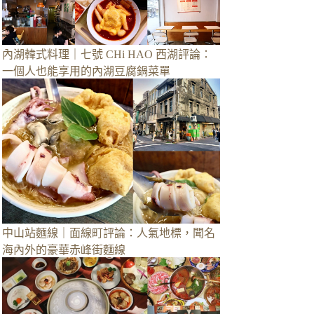
內湖韓式料理｜七號 CHi HAO 西湖評論：
一個人也能享用的內湖豆腐鍋菜單
中山站麵線｜面線町評論：人氣地標，聞名
海內外的豪華赤峰街麵線