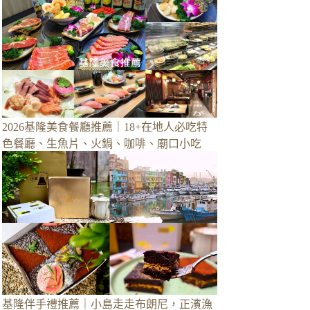
2026基隆美食餐廳推薦｜18+在地人必吃特
色餐廳、生魚片、火鍋、咖啡、廟口小吃
基隆伴手禮推薦｜小島走走布朗尼，正濱漁