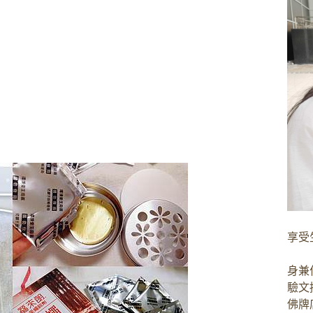
享受
身兼
驗文
佛牌