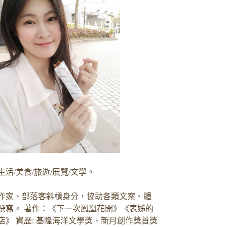
生活/美食/旅遊/展覽/文學。
作家、部落客斜槓身分，協助各類文案、體
撰寫。 著作：《下一次鳳凰花開》《表姊的
店》 資歷: 基隆海洋文學獎、新月創作獎首獎