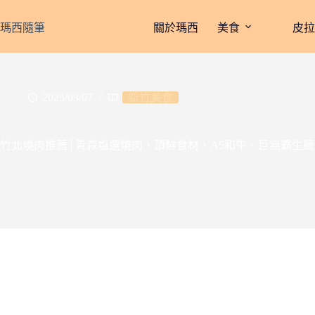
跳
至
瑪西隨筆
關於瑪西
美食
皮
主
要
內
容
2025/03/07
新竹美食
竹北燒肉推薦│青森塩選燒肉，頂鮮食材，A5和牛、巨無霸生