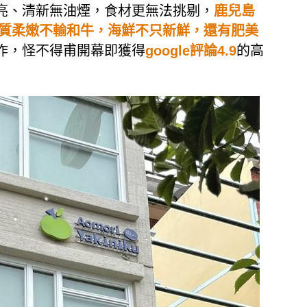
亮、清新無油煙，食材更無法挑剔，
鹿兒島
肉質柔嫩不輸和牛，海鮮不只新鮮，還有肥美
作，怪不得甫開幕即獲得
google評論4.9
的高