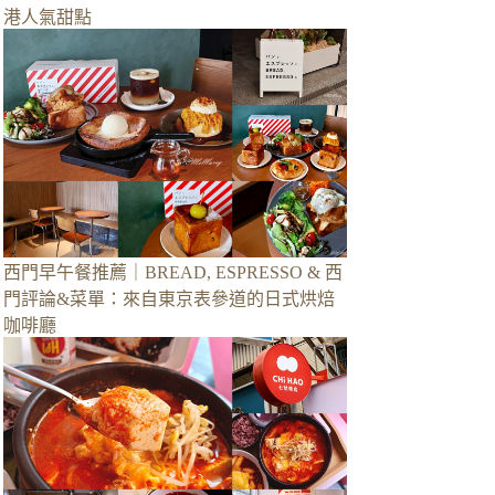
港人氣甜點
西門早午餐推薦｜BREAD, ESPRESSO & 西
門評論&菜單：來自東京表參道的日式烘焙
咖啡廳