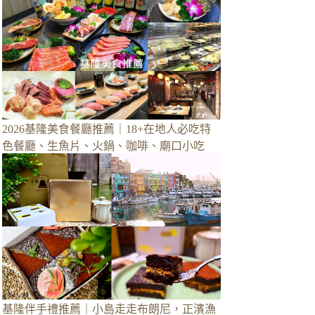
2026基隆美食餐廳推薦｜18+在地人必吃特
色餐廳、生魚片、火鍋、咖啡、廟口小吃
基隆伴手禮推薦｜小島走走布朗尼，正濱漁