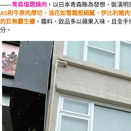
——
青森塩選燒肉
，以日本青森縣為發想，裝潢明
A5和牛原肉厚切，油花如雪霜般細膩，伊比利豬
的巨無霸生蠔
，醬料、飲品多以蘋果入味，且全手
分。