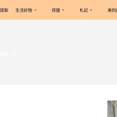
拉提斯
生活好物
保健
札記
美的
蠔輪番上陣