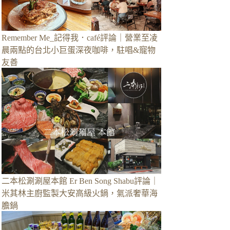
Remember Me_記得我．café評論｜營業至凌
晨兩點的台北小巨蛋深夜咖啡，駐唱&寵物
友善
二本松涮涮屋本館 Er Ben Song Shabu評論｜
米其林主廚監製大安高級火鍋，氣派奢華海
膽鍋