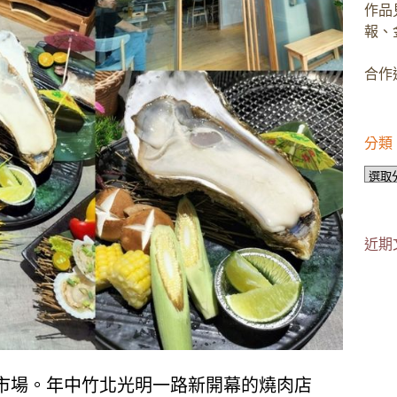
作品
報、
合作邀
分類
分
類
近期
市場。年中竹北光明一路新開幕的燒肉店