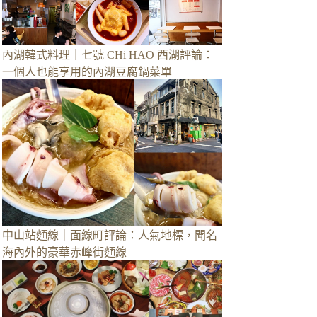
內湖韓式料理｜七號 CHi HAO 西湖評論：
一個人也能享用的內湖豆腐鍋菜單
中山站麵線｜面線町評論：人氣地標，聞名
海內外的豪華赤峰街麵線