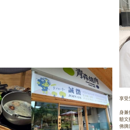
享受
身兼
驗文
佛牌