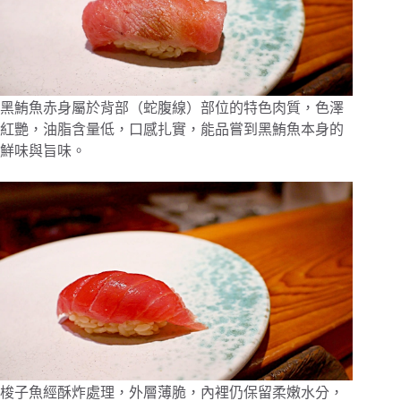
黑鮪魚赤身屬於背部（蛇腹線）部位的特色肉質，色澤
紅艷，油脂含量低，口感扎實，能品嘗到黑鮪魚本身的
鮮味與旨味。
梭子魚經酥炸處理，外層薄脆，內裡仍保留柔嫩水分，