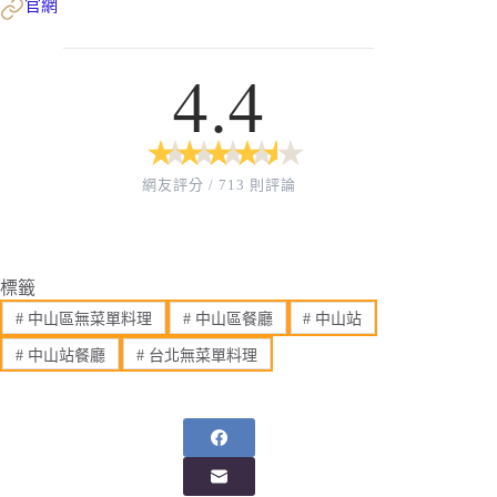
官網
4.4
★
★
★
★
★
★
★
★
★
★
網友評分 / 713 則評論
標籤
#
中山區無菜單料理
#
中山區餐廳
#
中山站
#
中山站餐廳
#
台北無菜單料理