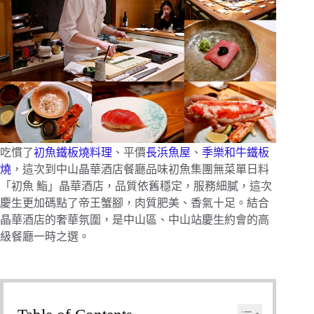
吃慣了
初魚鐵板燒料理
、平價
長浜魚屋
、
季樂和牛鐵板
燒
，這次到中山晶華酒店餐廳品味初魚集團無菜單日料
「初魚 鮨」晶華酒店，品質依舊穩定，服務細膩，這次
慶生更加碼點了帝王蟹腳，肉質肥美、香氣十足。結合
晶華酒店的奢華氛圍，是中山區、中山站慶生約會的高
級餐廳一時之選。