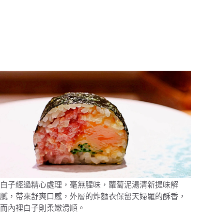
白子經過精心處理，毫無腥味，蘿蔔泥湯清新提味解
膩，帶來舒爽口感，外層的炸麵衣保留天婦羅的酥香，
而內裡白子則柔嫩滑順。