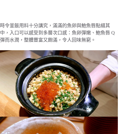
時令釜飯用料十分講究，滿滿的魚卵與鮑魚唇點綴其
中，入口可以感受到多層次口感：魚卵彈嫩、鮑魚唇 Q
彈而水潤，整體豐富又飽滿，令人回味無窮。