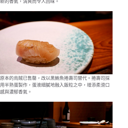
新的香氣，清爽而令人回味。
原本的烏賊已售罄，改以黑鮪魚捲壽司替代。捲壽司採
用半熟蛋製作，蛋液細膩地融入飯粒之中，增添柔滑口
感與濃郁香氣。