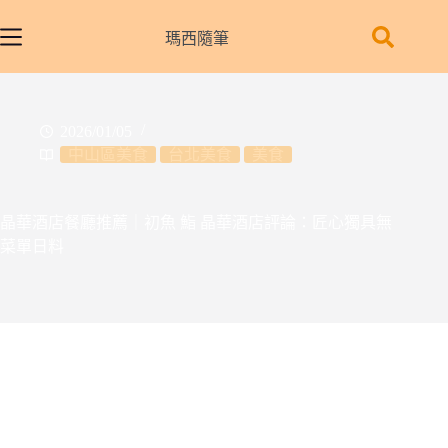
跳
至
瑪西隨筆
主
要
內
2026/01/05
容
中山區美食
台北美食
美食
晶華酒店餐廳推薦｜初魚 鮨 晶華酒店評論：匠心獨具無
菜單日料