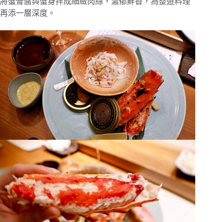
將蟹膏醬與蟹身拌成細緻肉絲，濃郁鮮香，為整道料理
再添一層深度。