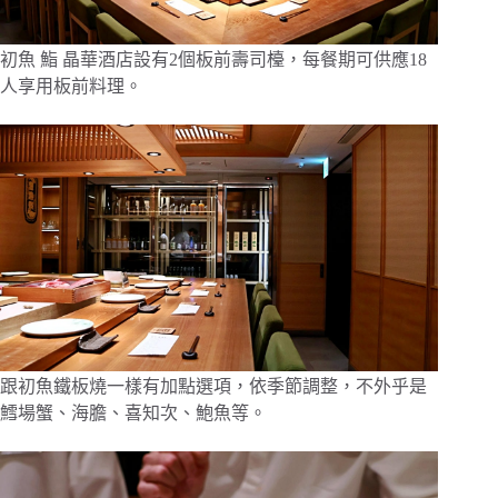
初魚 鮨 晶華酒店設有2個板前壽司檯，每餐期可供應18
人享用板前料理。
跟初魚鐵板燒一樣有加點選項，依季節調整，不外乎是
鱈場蟹、海膽、喜知次、鮑魚等。