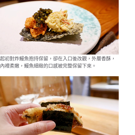
起初對炸鰻魚抱持保留，卻在入口後改觀，外層香酥，
內裡柔嫩，鰻魚細緻的口感被完整保留下來。