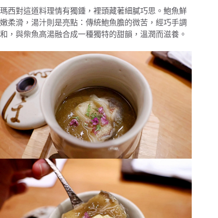
瑪西對這道料理情有獨鍾，裡頭藏著細膩巧思。鮑魚鮮
嫩柔滑，湯汁則是亮點：傳統鮑魚膽的微苦，經巧手調
和，與柴魚高湯融合成一種獨特的甜韻，溫潤而滋養。