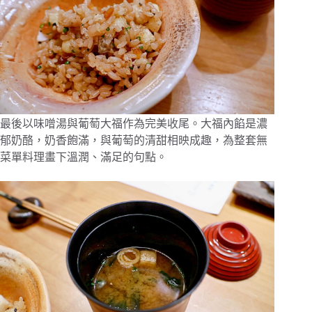
最後以味噌湯與葡萄大福作為完美收尾。大福內餡是濃
郁奶酪，奶香飽滿，與葡萄的清甜相映成趣，為整套無
菜單料理畫下溫潤、滿足的句點。