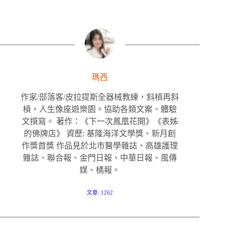
瑪西
作家/部落客/皮拉提斯全器械教練，斜槓再斜
槓，人生像座遊樂園。協助各類文案、體驗
文撰寫。 著作：《下一次鳳凰花開》《表姊
的佛牌店》 資歷: 基隆海洋文學獎、新月創
作獎首獎 作品見於北市醫學雜誌、高雄護理
雜誌、聯合報、金門日報、中華日報、風傳
媒、橘報。
文章: 1262