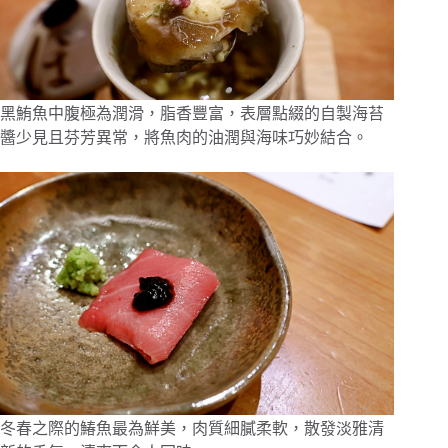
黑鮪魚中腹極為潤滑，脂香豐富，表層點綴的自製海苔
醬少見且芬芳異常，將魚肉的油潤與海味巧妙結合。
冬春之際的鰆魚最為鮮美，肉質細膩柔軟，散發淡雅清