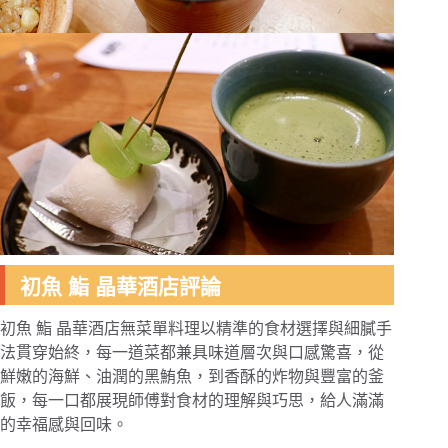
初魚 鮨 晶華酒店評論
初魚 鮨 晶華酒店無菜單料理以精準的食材選擇與細膩手
法貫穿始終，每一道菜都兼具味道層次與口感驚喜，從
鮮嫩的海鮮、油潤的黑鮪魚，到香酥的炸物與豐富的釜
飯，每一口都展現師傅對食材的理解與巧思，給人滿滿
的幸福感與回味。