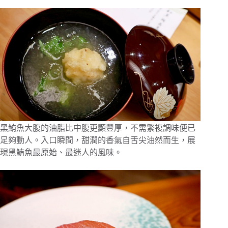
黑鮪魚大腹的油脂比中腹更顯豐厚，不需繁複調味便已
足夠動人。入口瞬間，甜潤的香氣自舌尖油然而生，展
現黑鮪魚最原始、最迷人的風味。