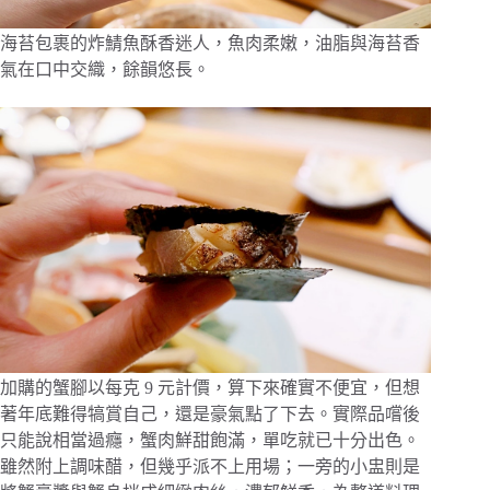
海苔包裹的炸鯖魚酥香迷人，魚肉柔嫩，油脂與海苔香
氣在口中交織，餘韻悠長。
加購的蟹腳以每克 9 元計價，算下來確實不便宜，但想
著年底難得犒賞自己，還是豪氣點了下去。實際品嚐後
只能說相當過癮，蟹肉鮮甜飽滿，單吃就已十分出色。
雖然附上調味醋，但幾乎派不上用場；一旁的小盅則是