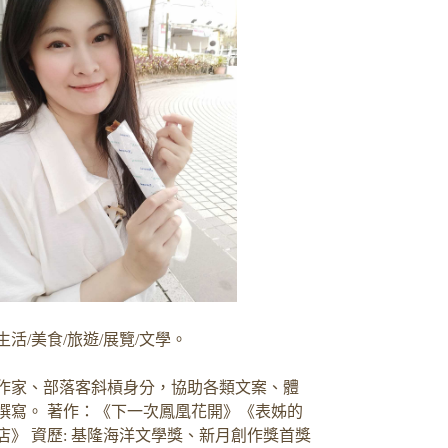
生活/美食/旅遊/展覽/文學。
作家、部落客斜槓身分，協助各類文案、體
撰寫。 著作：《下一次鳳凰花開》《表姊的
店》 資歷: 基隆海洋文學獎、新月創作獎首獎