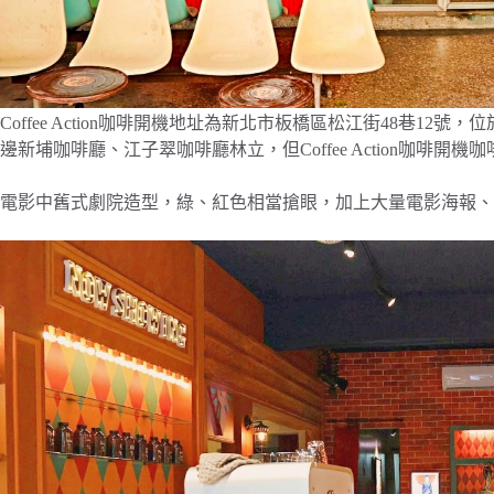
Coffee Action咖啡開機地址為新北市板橋區松江街48巷1
邊新埔咖啡廳、江子翠咖啡廳林立，但Coffee Action咖啡
電影中舊式劇院造型，綠、紅色相當搶眼，加上大量電影海報、