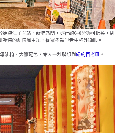
2號，位於捷運江子翠站、新埔站間，步行約6~8分鐘可抵達，周
開機咖啡獨特的劇院風主題，從眾多競爭者中格外顯眼。
導演椅、大膽配色，令人一秒聯想到
紐約百老匯
。