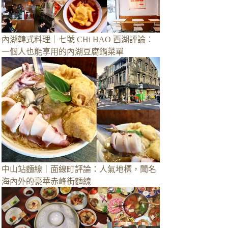
內湖韓式料理｜七號 CHi HAO 西湖評論：
一個人也能享用的內湖豆腐鍋菜單
中山站麵線｜面線町評論：人氣地標，聞名
海內外的豪華赤峰街麵線