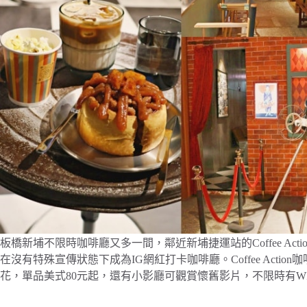
板橋新埔不限時咖啡廳又多一間，鄰近新埔捷運站的Coffee Ac
在沒有特殊宣傳狀態下成為IG網紅打卡咖啡廳。Coffee Act
花，單品美式80元起，還有小影廳可觀賞懷舊影片，不限時有W