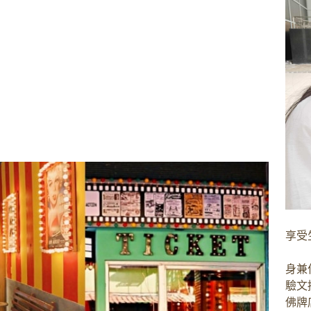
享受
身兼
驗文
佛牌