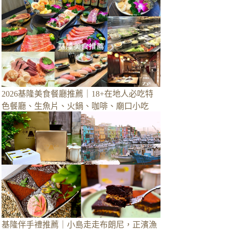
2026基隆美食餐廳推薦｜18+在地人必吃特
色餐廳、生魚片、火鍋、咖啡、廟口小吃
基隆伴手禮推薦｜小島走走布朗尼，正濱漁