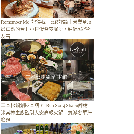
Remember Me_記得我．café評論｜營業至凌
晨兩點的台北小巨蛋深夜咖啡，駐唱&寵物
友善
二本松涮涮屋本館 Er Ben Song Shabu評論｜
米其林主廚監製大安高級火鍋，氣派奢華海
膽鍋