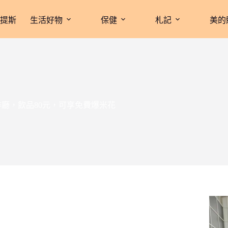
拉提斯
生活好物
保健
札記
美的
色咖啡廳，飲品80元，可享免費爆米花