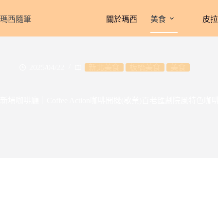
跳
至
瑪西隨筆
關於瑪西
美食
皮
主
要
內
容
2025/04/22
新北美食
板橋美食
美食
新埔咖啡廳｜Coffee Action咖啡開機(歇業)百老匯劇院風特