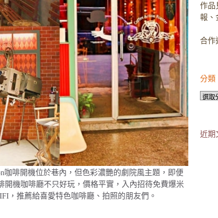
作品
報、
合作邀
分類
分
類
近期
tion咖啡開機位於巷內，但色彩濃艷的劇院風主題，即便
ion咖啡開機咖啡廳不只好玩，價格平實，入內招待免費爆米
IFI，推薦給喜愛特色咖啡廳、拍照的朋友們。