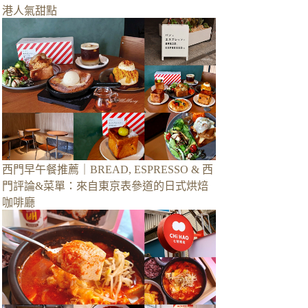
港人氣甜點
西門早午餐推薦｜BREAD, ESPRESSO & 西
門評論&菜單：來自東京表參道的日式烘焙
咖啡廳