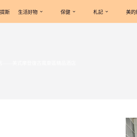
拉提斯
生活好物
保健
札記
美的
悅精品旅店——美式摩登復古風東區精品酒店