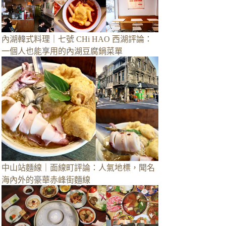
內湖韓式料理｜七號 CHi HAO 西湖評論：
一個人也能享用的內湖豆腐鍋菜單
中山站麵線｜面線町評論：人氣地標，聞名
海內外的豪華赤峰街麵線