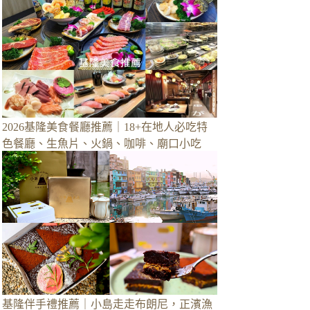
2026基隆美食餐廳推薦｜18+在地人必吃特
色餐廳、生魚片、火鍋、咖啡、廟口小吃
基隆伴手禮推薦｜小島走走布朗尼，正濱漁