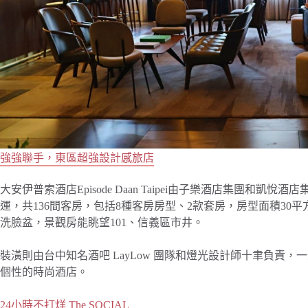
強強聯手，東區超強設計感旅店
大安伊普索酒店Episode Daan Taipei由子樂酒店集團和凱悅酒店集團
運，共136間客房，包括8種客房房型、2款套房，房型面積3
洗臉盆，景觀房能眺望101、信義區市井。
裝潢則由台中知名酒吧 LayLow 團隊和燈光設計師十聿負責
個性的時尚酒店。
24小時不打烊 The SOCIAL