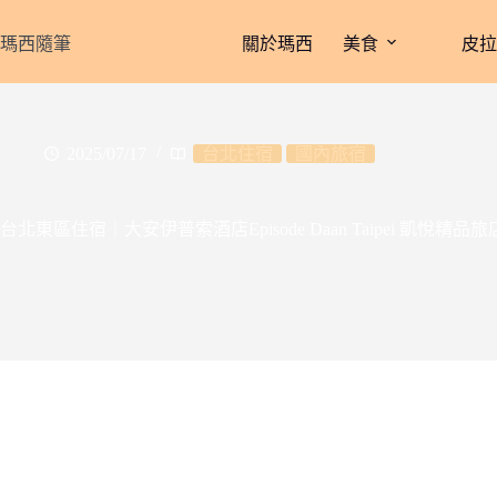
跳
至
瑪西隨筆
關於瑪西
美食
皮
主
要
內
容
2025/07/17
台北住宿
國內旅宿
台北東區住宿｜大安伊普索酒店Episode Daan Taipei 凱