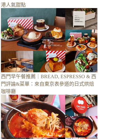
港人氣甜點
西門早午餐推薦｜BREAD, ESPRESSO & 西
門評論&菜單：來自東京表參道的日式烘焙
咖啡廳