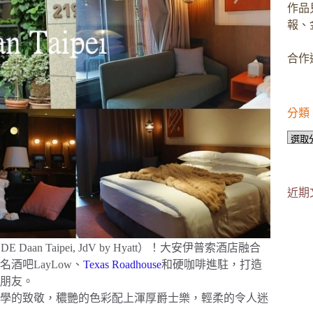
作品
報、
合作邀
分類
分
類
近期
E Daan Taipei, JdV by Hyatt）！大安伊普索酒店融合
吧LayLow、
Texas Roadhouse
和硬咖啡進駐，打造
朋友。
學的致敬，穠艷的色彩配上渾厚爵士樂，輕柔的令人迷