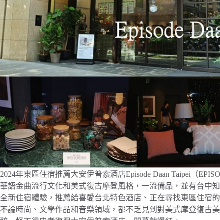
2024年東區住宿推薦大安伊普索酒店Episode Daan Taipei（EPISOD
華語金曲流行文化和美式復古摩登風格，一流備品，並有台中知名酒
全新住宿體驗，推薦給喜愛台北特色酒店、正在尋找東區住宿的
不論時尚、文學作品和音樂領域，都不乏見到對美式摩登復古美