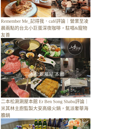
Remember Me_記得我．café評論｜營業至凌
晨兩點的台北小巨蛋深夜咖啡，駐唱&寵物
友善
二本松涮涮屋本館 Er Ben Song Shabu評論｜
米其林主廚監製大安高級火鍋，氣派奢華海
膽鍋