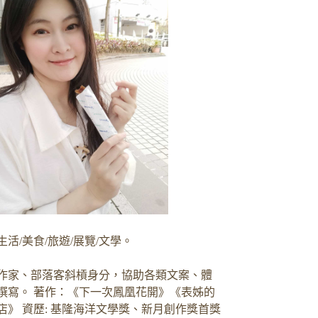
生活/美食/旅遊/展覽/文學。
作家、部落客斜槓身分，協助各類文案、體
撰寫。 著作：《下一次鳳凰花開》《表姊的
店》 資歷: 基隆海洋文學獎、新月創作獎首獎