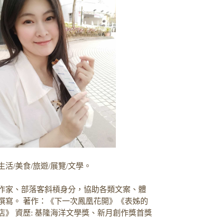
生活/美食/旅遊/展覽/文學。
作家、部落客斜槓身分，協助各類文案、體
撰寫。 著作：《下一次鳳凰花開》《表姊的
店》 資歷: 基隆海洋文學獎、新月創作獎首獎