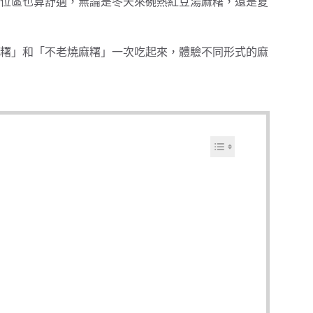
位區也算舒適，無論是冬天來碗熱紅豆湯麻糬，還是夏
糬」和「不老燒麻糬」一次吃起來，體驗不同形式的麻