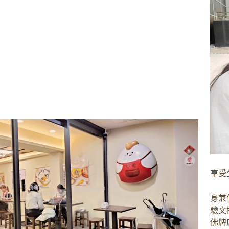
享受
身兼
驗文
佛牌