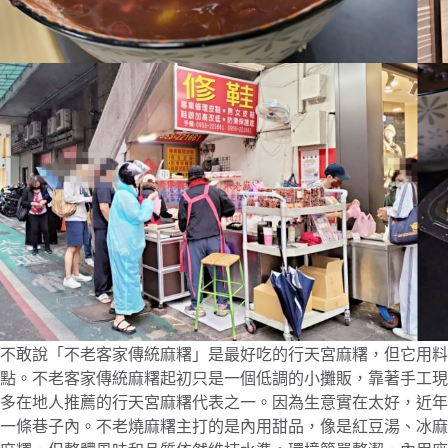
不敢說「不老客家傳統麻糬」是最好吃的行天宮麻糬，但它用料
點。不老客家傳統麻糬起初只是一個低調的小攤販，靠著手工現
多在地人推薦的行天宮麻糬代表之一。因為生意實在太好，近年
一條巷子內。不老燒麻糬主打的是內用甜品，像是紅豆湯、冰麻