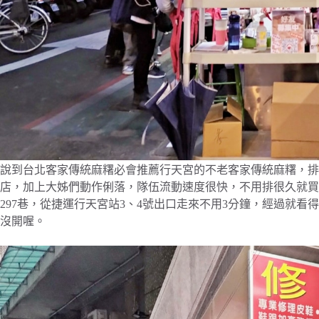
說到台北客家傳統麻糬必會推薦行天宮的不老客家傳統麻糬，排
店，加上大姊們動作俐落，隊伍流動速度很快，不用排很久就買
297巷，從捷運行天宮站3、4號出口走來不用3分鐘，經過就
沒開喔。