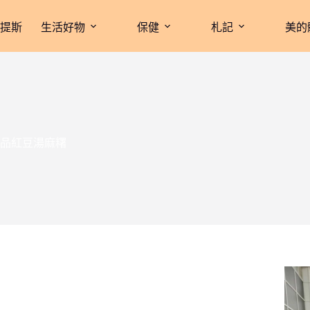
拉提斯
生活好物
保健
札記
美的
品紅豆湯麻糬