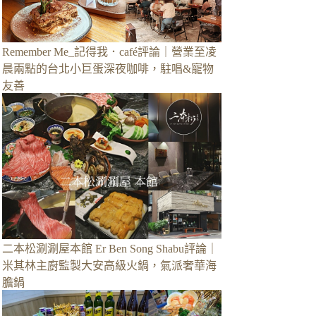
Remember Me_記得我．café評論｜營業至凌
晨兩點的台北小巨蛋深夜咖啡，駐唱&寵物
友善
二本松涮涮屋本館 Er Ben Song Shabu評論｜
米其林主廚監製大安高級火鍋，氣派奢華海
膽鍋