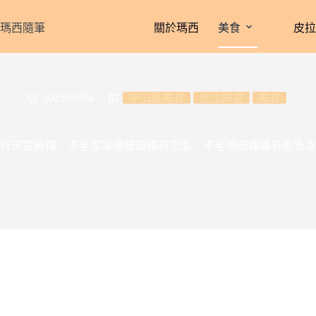
跳
至
瑪西隨筆
關於瑪西
美食
皮
主
要
內
容
2025/08/04
中山區美食
台北美食
美食
行天宮麻糬｜不老客家傳統麻糬有店面！不老燒麻糬還有販售冰