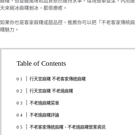
麻糬，但整體風味和品質依然維持水準。環境簡單整潔，內用座
天來碗冰麻糬剉冰，都很療癒。
如果你也是客家麻糬或甜品控，推薦你可以把「不老客家傳統麻
糬魅力。
Table of Contents
行天宮麻糬 不老客家傳統麻糬
行天宮麻糬 不老燒麻糬
不老燒麻糬菜單
不老燒麻糬評論
不老客家傳統麻糬、不老燒麻糬營業資訊