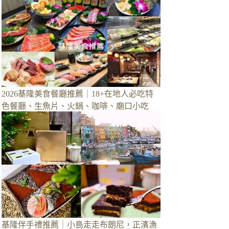
2026基隆美食餐廳推薦｜18+在地人必吃特
色餐廳、生魚片、火鍋、咖啡、廟口小吃
基隆伴手禮推薦｜小島走走布朗尼，正濱漁