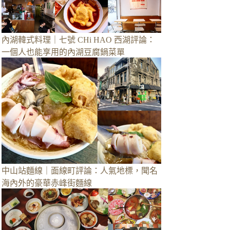
內湖韓式料理｜七號 CHi HAO 西湖評論：
一個人也能享用的內湖豆腐鍋菜單
中山站麵線｜面線町評論：人氣地標，聞名
海內外的豪華赤峰街麵線