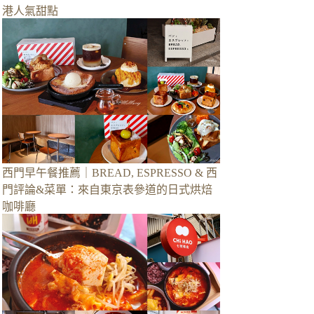
港人氣甜點
西門早午餐推薦｜BREAD, ESPRESSO & 西
門評論&菜單：來自東京表參道的日式烘焙
咖啡廳