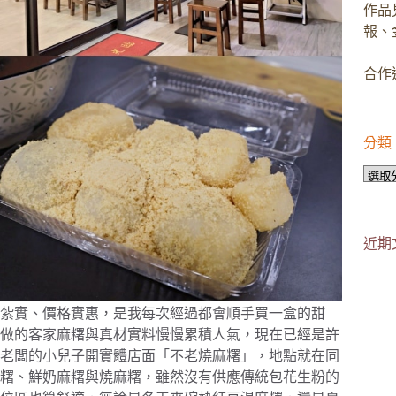
作品
報、
合作邀
分類
分
類
近期
紮實、價格實惠，是我每次經過都會順手買一盒的甜
做的客家麻糬與真材實料慢慢累積人氣，現在已經是許
老闆的小兒子開實體店面「不老燒麻糬」，地點就在同
糬、鮮奶麻糬與燒麻糬，雖然沒有供應傳統包花生粉的