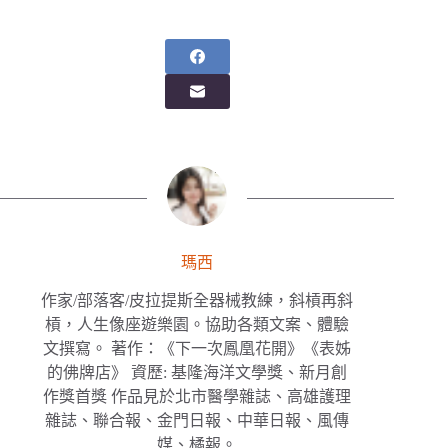
瑪西
作家/部落客/皮拉提斯全器械教練，斜槓再斜
槓，人生像座遊樂園。協助各類文案、體驗
文撰寫。 著作：《下一次鳳凰花開》《表姊
的佛牌店》 資歷: 基隆海洋文學獎、新月創
作獎首獎 作品見於北市醫學雜誌、高雄護理
雜誌、聯合報、金門日報、中華日報、風傳
媒、橘報。