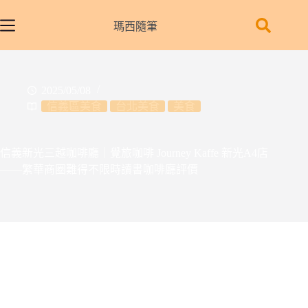
跳
至
瑪西隨筆
主
要
內
2025/05/08
容
信義區美食
台北美食
美食
信義新光三越咖啡廳｜覺旅咖啡 Journey Kaffe 新光A4店
——繁華商圈難得不限時讀書咖啡廳評價