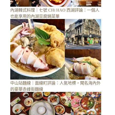
內湖韓式料理｜七號 CHi HAO 西湖評論：一個人
也能享用的內湖豆腐鍋菜單
中山站麵線｜面線町評論：人氣地標，聞名海內外
的豪華赤峰街麵線