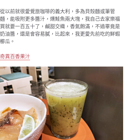
從以前就很愛覺旅咖啡的義大利，多為貝殼麵或筆管
麵，能吸附更多醬汁，燻鮭魚兩大塊，我自己去家樂福
買就要一百五十了，鹹甜交織，香氣飽滿，不過畢竟是
奶油醬，還是會容易膩，比起來，我更愛先前吃的鮮蝦
櫛瓜。
奇異百香果汁