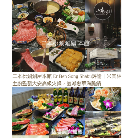
二本松涮涮屋本館 Er Ben Song Shabu評論｜米其林
主廚監製大安高級火鍋，氣派奢華海膽鍋