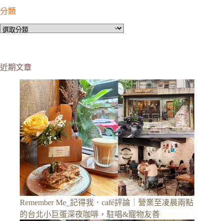
分類
分
類
近期文章
Remember Me_記得我．café評論｜營業至凌晨兩點
的台北小巨蛋深夜咖啡，駐唱&寵物友善