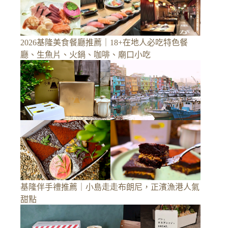
2026基隆美食餐廳推薦｜18+在地人必吃特色餐
廳、生魚片、火鍋、咖啡、廟口小吃
基隆伴手禮推薦｜小島走走布朗尼，正濱漁港人氣
甜點