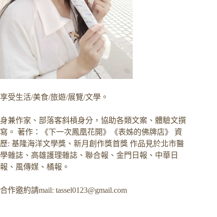
享受生活/美食/旅遊/展覽/文學。
身兼作家、部落客斜槓身分，協助各類文案、體驗文撰
寫。 著作：《下一次鳳凰花開》《表姊的佛牌店》 資
歷: 基隆海洋文學獎、新月創作獎首獎 作品見於北市醫
學雜誌、高雄護理雜誌、聯合報、金門日報、中華日
報、風傳媒、橘報。
合作邀約請mail:
tassel0123@gmail.com