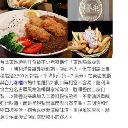
台北東區勝利洋食被不少老饕稱作「東區隱藏版美
食」。勝利洋食雖外觀低調、店面不大，但在網路上累
積超過2,500 則評論，平均仍保持 4.7 高分，在東區餐廳
與
台北咖哩
市場中能維持如此口碑相當不容易。勝利洋
食主打名古屋風格咖哩與家常洋食，咖哩醬由店家自
製，以雞醬為基底加入辛香料慢慢熬煮，不靠油與重鹹
強化味道，而是呈現紮實厚度與自然辛香，三明治和炸
物口碑亦佳，適合喜歡偏濃厚味道、重視風味層次、願
意等候並接受店面空間較小的客人。