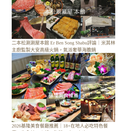
二本松涮涮屋本館 Er Ben Song Shabu評論｜米其林
主廚監製大安高級火鍋，氣派奢華海膽鍋
2026基隆美食餐廳推薦｜18+在地人必吃特色餐