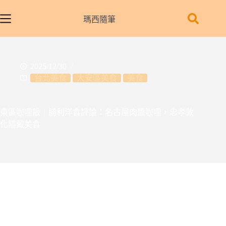
跳
至
瑪西隨筆
主
要
內
2025/12/30
容
台北美食
大安區美食
美食
東區咖哩飯｜勝利洋食評論：名古屋肉醬咖哩，忠孝敦
化隱藏美食