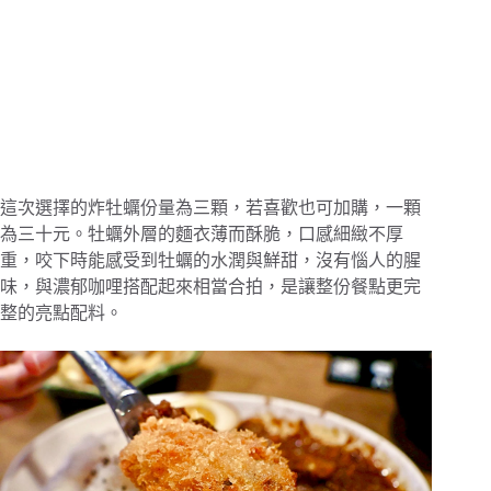
這次選擇的炸牡蠣份量為三顆，若喜歡也可加購，一顆
為三十元。牡蠣外層的麵衣薄而酥脆，口感細緻不厚
重，咬下時能感受到牡蠣的水潤與鮮甜，沒有惱人的腥
味，與濃郁咖哩搭配起來相當合拍，是讓整份餐點更完
整的亮點配料。