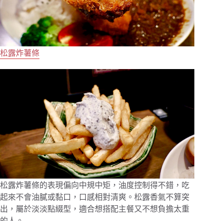
松露炸薯條
松露炸薯條的表現偏向中規中矩，油度控制得不錯，吃
起來不會油膩或黏口，口感相對清爽。松露香氣不算突
出，屬於淡淡點綴型，適合想搭配主餐又不想負擔太重
的人。