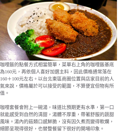
咖哩飯的點餐方式相當簡單，菜單右上角的咖哩飯基底
為160元，再依個人喜好加選主料，因此價格通常落在
160＋100元左右。以台北東區商圈位置與店家目前的人
氣來說，價格屬於可以接受的範圍，不算便宜但物有所
值。
咖哩套餐會附上一碗湯，味道比預期更有水準，第一口
就能感受到自然的清甜，湯體不厚重，帶著舒服的蔬甜
風味。湯內的菇類口感鮮脆，沒有因久煮而變得軟爛，
細節呈現得很好，也替整餐留下很好的開場印象。