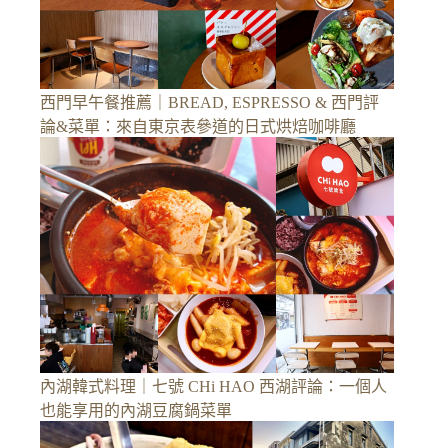
西門早午餐推薦｜BREAD, ESPRESSO & 西門評
論&菜單：來自東京表參道的日式烘焙咖啡廳
內湖韓式料理｜七號 CHi HAO 西湖評論：一個人
也能享用的內湖豆腐鍋菜單