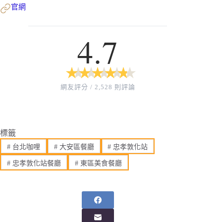
官網
4.7
★
★
★
★
★
★
★
★
★
★
網友評分 / 2,528 則評論
標籤
#
台北咖哩
#
大安區餐廳
#
忠孝敦化站
#
忠孝敦化站餐廳
#
東區美食餐廳