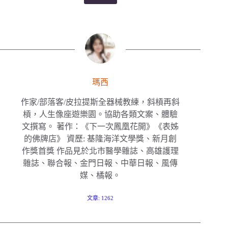
瑪西
作家/部落客/皮拉提斯全器械教練，斜槓再斜
槓，人生像座遊樂園。協助各類文案、體驗
文撰寫。 著作：《下一次鳳凰花開》《表姊
的佛牌店》 資歷: 基隆海洋文學獎、新月創
作獎首獎 作品見於北市醫學雜誌、高雄護理
雜誌、聯合報、金門日報、中華日報、風傳
媒、橘報。
文章: 1262