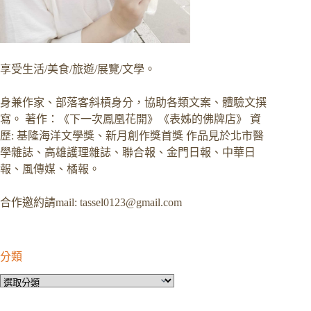
享受生活/美食/旅遊/展覽/文學。
身兼作家、部落客斜槓身分，協助各類文案、體驗文撰
寫。 著作：《下一次鳳凰花開》《表姊的佛牌店》 資
歷: 基隆海洋文學獎、新月創作獎首獎 作品見於北市醫
學雜誌、高雄護理雜誌、聯合報、金門日報、中華日
報、風傳媒、橘報。
合作邀約請mail:
tassel0123@gmail.com
分類
分
類