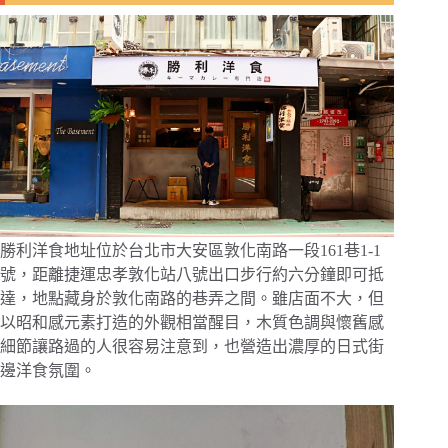
勝利洋食地址位於台北市大安區敦化南路一段161巷1-1
號，距離捷運忠孝敦化站八號出口步行約六分鐘即可抵
達，地點藏身於敦化南路的巷弄之間。雖店面不大，但
以昭和感元素打造的外觀相當醒目，木質色調與懷舊感
細節讓路過的人很容易注意到，也營造出濃厚的日式街
邊洋食氛圍。