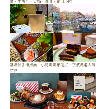
廳、生魚片、火鍋、咖啡、廟口小吃
基隆伴手禮推薦｜小島走走布朗尼，正濱漁港人氣
甜點