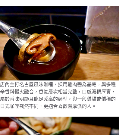
店內主打名古屋風味咖哩，採用雞肉醬為基底，與多種
辛香料慢火融合，香氣層次相當完整，口感濃稠厚實，
屬於香味明顯且飽足感高的類型，與一般偏甜或偏稀的
日式咖哩截然不同，更適合喜歡濃厚派的人。