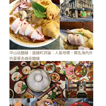
中山站麵線｜面線町評論：人氣地標，聞名海內外
的豪華赤峰街麵線