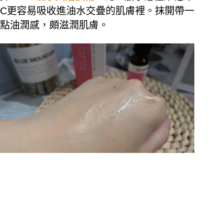
C更容易吸收進油水交疊的肌膚裡。抹開帶一
點油潤感，頗滋潤肌膚。