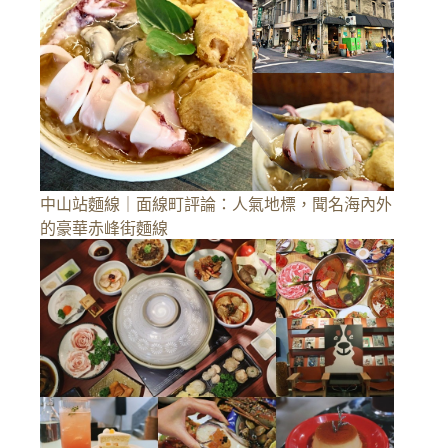
中山站麵線｜面線町評論：人氣地標，聞名海內外
的豪華赤峰街麵線