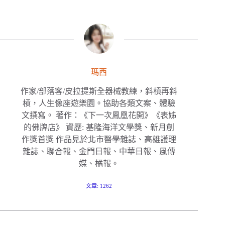
瑪西
作家/部落客/皮拉提斯全器械教練，斜槓再斜
槓，人生像座遊樂園。協助各類文案、體驗
文撰寫。 著作：《下一次鳳凰花開》《表姊
的佛牌店》 資歷: 基隆海洋文學獎、新月創
作獎首獎 作品見於北市醫學雜誌、高雄護理
雜誌、聯合報、金門日報、中華日報、風傳
媒、橘報。
文章: 1262