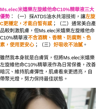
Ms.elec米嬉樂左旋維他命C10%精華液三大
優勢
：（一）採ATDS油水共溶技術，讓
左旋
C更穩定，才能白皙有感
；（二）通常美白產
品較刺激肌膚，但Ms.elec米嬉樂左旋維他命
C10%精華液
不含酒精、香精、防腐劑、色
素，使用更安心
；（三）
好吸收不油膩
。
雖然我本身就是白膚質，但將Ms.elec米嬉樂
左旋維他命C10%精華液作為日常保養，改善
暗沉、維持肌膚彈性，肌膚看來更透亮，自
帶聚光燈，努力保持最佳狀態。