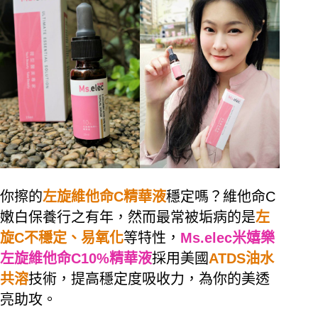
你擦的
左旋維他命C精華液
穩定嗎？維他命C
嫩白保養行之有年，然而最常被垢病的是
左
旋C不穩定、易氧化
等特性，
Ms.elec米嬉樂
左旋維他命C10%精華液
採用美國
ATDS油水
共溶
技術，提高穩定度吸收力，為你的美透
亮助攻。