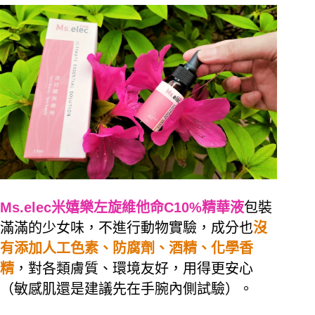
Ms.elec米嬉樂左旋維他命C10%精華液
包裝
滿滿的少女味，不進行
動物實驗，成分也
沒
有添加人工色素、防腐劑、酒精、化學香
精
，對各類膚質、環境友好，用得更安心
（敏感肌還是建議先在手腕內側試驗）。