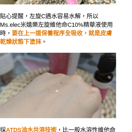
貼心提醒，左旋C遇水容易水解，所以
Ms.elec米嬉樂左旋維他命C10%精華液使用
時，
要在上一道保養程序全吸收，就是皮膚
乾燥狀態下塗抹
。
採
ATDS油水共溶技術
，比一般水溶性維他命