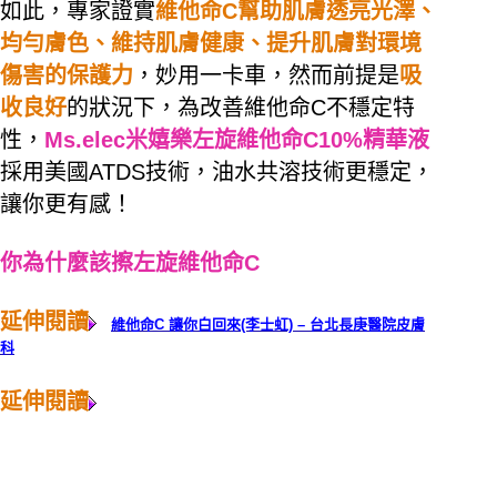
如此，專家證實
維他命C幫助肌膚透亮光澤、
均勻膚色、維持肌膚健康、提升肌膚對環境
傷害的保護力
，妙用一卡車，然而前提是
吸
收良好
的狀況下，為改善維他命C不穩定特
性，
Ms.elec米嬉樂左旋維他命C10%精華液
採用美國ATDS技術，油水共溶技術更穩定，
讓你更有感！
你為什麼該擦左旋維他命C
延伸閱讀
維他命C 讓你白回來(李士虹) – 台北長庚醫院皮膚
科
延伸閱讀