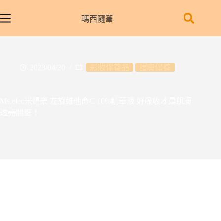
跳
至
瑪西隨筆
主
要
內
容
2023/04/20
彩妝保養品
護膚保養
Ms.elec米嬉樂 左旋維他命C 10%精華液 好吸收才是肌膚
透亮關鍵！