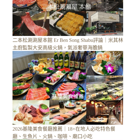
二本松涮涮屋本館 Er Ben Song Shabu評論｜米其林
主廚監製大安高級火鍋，氣派奢華海膽鍋
2026基隆美食餐廳推薦｜18+在地人必吃特色餐
廳、生魚片、火鍋、咖啡、廟口小吃