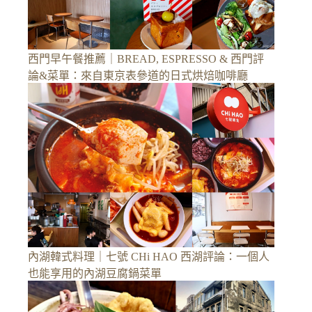
西門早午餐推薦｜BREAD, ESPRESSO & 西門評
論&菜單：來自東京表參道的日式烘焙咖啡廳
內湖韓式料理｜七號 CHi HAO 西湖評論：一個人
也能享用的內湖豆腐鍋菜單