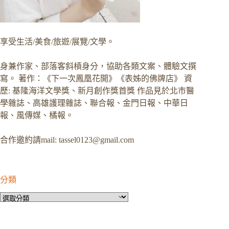
享受生活/美食/旅遊/展覽/文學。
身兼作家、部落客斜槓身分，協助各類文案、體驗文撰
寫。 著作：《下一次鳳凰花開》《表姊的佛牌店》 資
歷: 基隆海洋文學獎、新月創作獎首獎 作品見於北市醫
學雜誌、高雄護理雜誌、聯合報、金門日報、中華日
報、風傳媒、橘報。
合作邀約請mail:
tassel0123@gmail.com
分類
分
類