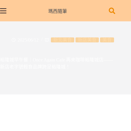
跳
至
瑪西隨筆
主
要
內
容
2025/06/12
新北美食
新店美食
美食
裕隆城早午餐｜Once Again Cafe 再來咖啡裕隆城店——
新店老字號輕食品牌跨足裕隆城！