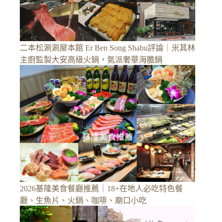
二本松涮涮屋本館 Er Ben Song Shabu評論｜米其林
主廚監製大安高級火鍋，氣派奢華海膽鍋
2026基隆美食餐廳推薦｜18+在地人必吃特色餐
廳、生魚片、火鍋、咖啡、廟口小吃