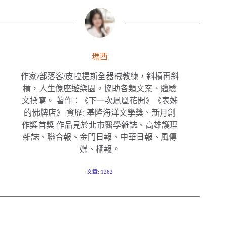
瑪西
作家/部落客/皮拉提斯全器械教練，斜槓再斜
槓，人生像座遊樂園。協助各類文案、體驗
文撰寫。 著作：《下一次鳳凰花開》《表姊
的佛牌店》 資歷: 基隆海洋文學獎、新月創
作獎首獎 作品見於北市醫學雜誌、高雄護理
雜誌、聯合報、金門日報、中華日報、風傳
媒、橘報。
文章: 1262