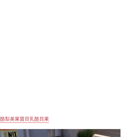
酪梨美果寶貝乳酪貝果