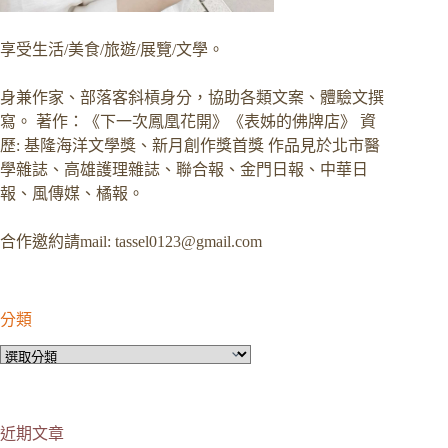
享受生活/美食/旅遊/展覽/文學。
身兼作家、部落客斜槓身分，協助各類文案、體驗文撰
寫。 著作：《下一次鳳凰花開》《表姊的佛牌店》 資
歷: 基隆海洋文學獎、新月創作獎首獎 作品見於北市醫
學雜誌、高雄護理雜誌、聯合報、金門日報、中華日
報、風傳媒、橘報。
合作邀約請mail:
tassel0123@gmail.com
分類
分
類
近期文章