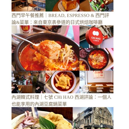
西門早午餐推薦｜BREAD, ESPRESSO & 西門評
論&菜單：來自東京表參道的日式烘焙咖啡廳
內湖韓式料理｜七號 CHi HAO 西湖評論：一個人
也能享用的內湖豆腐鍋菜單