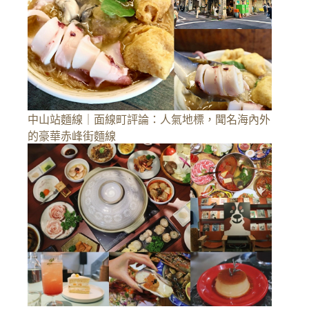
中山站麵線｜面線町評論：人氣地標，聞名海內外
的豪華赤峰街麵線