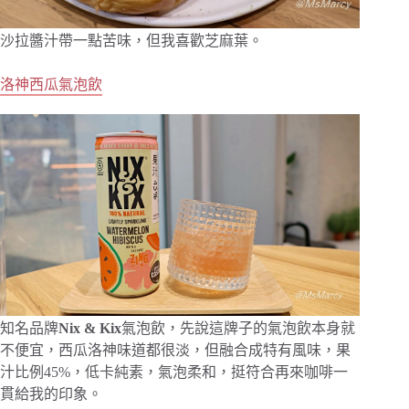
沙拉醬汁帶一點苦味，但我喜歡芝麻葉。
洛神西瓜氣泡飲
知名品牌
Nix & Kix
氣泡飲，先說這牌子的氣泡飲本身就
不便宜，西瓜洛神味道都很淡，但融合成特有風味，果
汁比例45%，低卡純素，氣泡柔和，挺符合再來咖啡一
貫給我的印象。