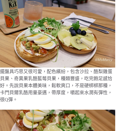
擺盤具巧思又很可愛，配色繽紛，包含沙拉、酪梨雞蛋
貝果、奇異果乳酪藍莓貝果，種類豐盛，吃完飽足感恰
好。先說貝果本體美味，鬆軟爽口，不是硬梆梆那種，
卡門貝爾乳酪用量豪邁，帶厚度，嚼起來水潤有彈性，
很Q彈。