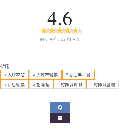
4.6
★
★
★
★
★
★
★
★
★
★
網友評分 / 52 則評論
標籤
#
大坪林站
#
大坪林餐廳
#
新店早午餐
#
新店餐廳
#
裕隆城
#
裕隆城咖啡
#
裕隆城餐廳