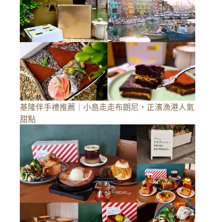
基隆伴手禮推薦｜小島走走布朗尼，正濱漁港人氣
甜點