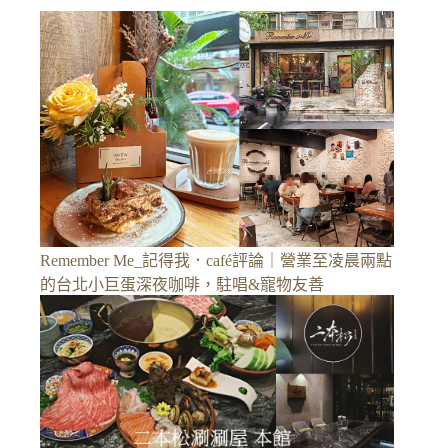
Remember Me_記得我．café評論｜營業至凌晨兩點
的台北小巨蛋深夜咖啡，駐唱&寵物友善