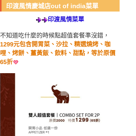
印渡風情慶城店out of india菜單
印渡風情菜單
不知道吃什麼的時候點超值套餐準沒錯，
1299元包含開胃菜、沙拉、精選燒烤、咖
哩、烤餅、薑黃飯、飲料、甜點，等於原價
65折