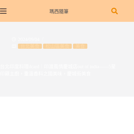
跳
至
瑪西隨筆
主
要
內
2024/09/04
容
台北美食
松山區美食
美食
台北印度料理dcard｜印渡風情慶城店out of india——5星
印籍主廚，重溫香料之國美味，慶城街美食