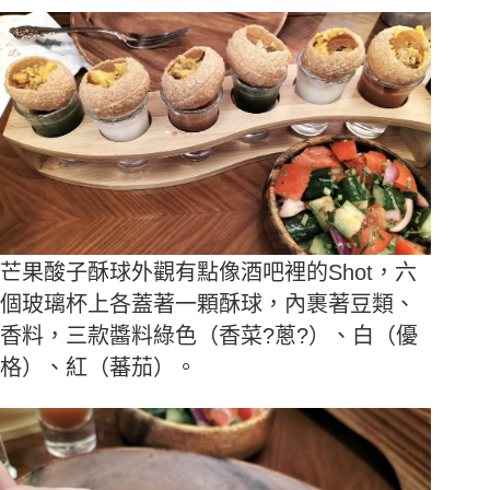
芒果酸子酥球外觀有點像酒吧裡的Shot，六
個玻璃杯上各蓋著一顆酥球，內裹著豆類、
香料，三款醬料綠色（香菜?蔥?）、白（優
格）、紅（蕃茄）。