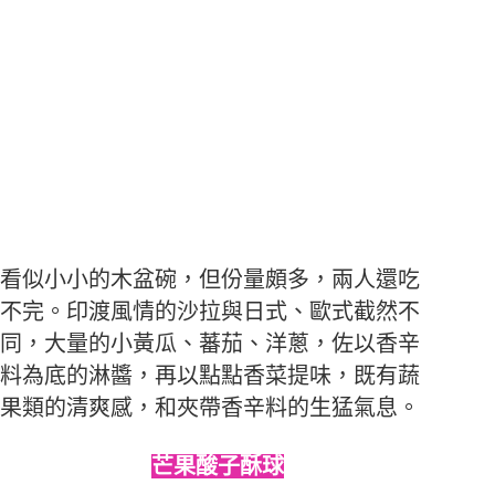
看似小小的木盆碗，但份量頗多，兩人還吃
不完。印渡風情的沙拉與日式、歐式截然不
同，大量的小黃瓜、蕃茄、洋蔥，佐以香辛
料為底的淋醬，再以點點香菜提味，既有蔬
果類的清爽感，和夾帶香辛料的生猛氣息。
芒果酸子酥球