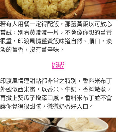
若有人用餐一定得配飯，那薑黃飯以可放心
嘗試，別看黃澄澄一片，不會像你想的薑黃
很重，印渡風情薑黃飯味道自然、順口，淡
淡的薑香，沒有薑辛味。
甜點
印渡風情連甜點都非常之特別，香料米布丁
外觀似西米露，以香米、牛奶、香料燉煮，
再撒上葵瓜子增添口感。香料米布丁並不會
讓你覺得很甜膩，微微奶香好入口。