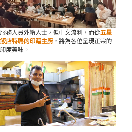
服務人員外籍人士，但中文流利，而從
五星
飯店特聘的印籍主廚
，將為各位呈現正宗的
印度美味。