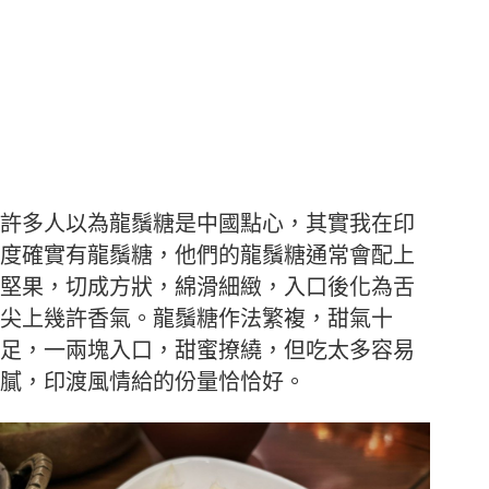
許多人以為龍鬚糖是中國點心，其實我在印
度確實有龍鬚糖，他們的龍鬚糖通常會配上
堅果，切成方狀，綿滑細緻，入口後化為舌
尖上幾許香氣。龍鬚糖作法繁複，甜氣十
足，一兩塊入口，甜蜜撩繞，但吃太多容易
膩，印渡風情給的份量恰恰好。