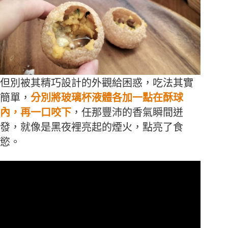
但別被其精巧設計的外觀給困惑，吃法其實
簡單，
分別將玻璃杯液體各加一點在酥球
內，再一口咬下
，任那豐沛的香氣瞬間迸
發，就像是黑夜裡亮起的煙火，點亮了食
慾。