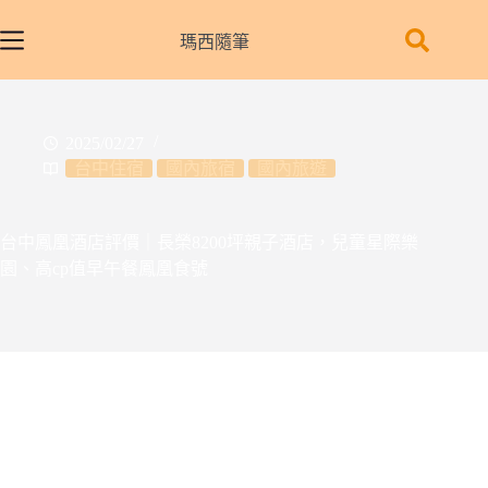
跳
至
瑪西隨筆
主
要
內
2025/02/27
容
台中住宿
國內旅宿
國內旅遊
台中鳳凰酒店評價｜長榮8200坪親子酒店，兒童星際樂
園、高cp值早午餐鳳凰食號