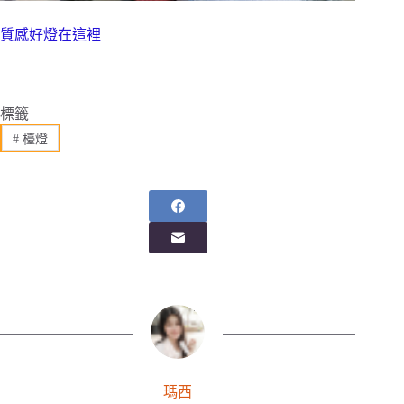
質感好燈在這裡
標籤
#
檯燈
瑪西