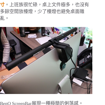
寸
。上班族很忙碌，桌上文件極多，也沒有
多餘空間放檯燈，少了檯燈也避免桌面雜
亂。
BenQ ScreenBar
展現一種極簡的俐落感。