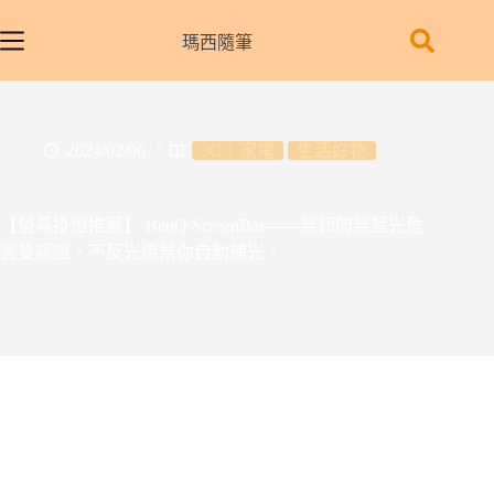
跳
至
瑪西隨筆
主
要
內
容
2024/02/06
3C｜家電
生活好物
【螢幕掛燈推薦】 BenQ ScreenBar——無頻閃無藍光危
害雙認證，不反光還幫你自動補光！