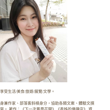
享受生活/美食/旅遊/展覽/文學。
身兼作家、部落客斜槓身分，協助各類文案、體驗文撰
寫。 著作：《下一次鳳凰花開》《表姊的佛牌店》 資