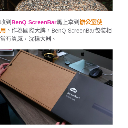
收到
BenQ ScreenBar
馬上拿到
辦公室使
用
。作為國際大牌，
BenQ ScreenBar
包裝相
當有質感，沈穩大器。