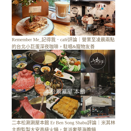
Remember Me_記得我．café評論｜營業至凌晨兩點
的台北小巨蛋深夜咖啡，駐唱&寵物友善
二本松涮涮屋本館 Er Ben Song Shabu評論｜米其林
主廚監製大安高級火鍋，氣派奢華海膽鍋