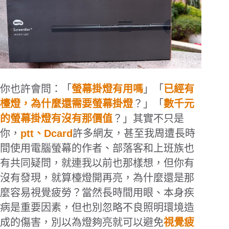
你也許會問：「
螢幕掛燈有用嗎
」「
已經有
檯燈，為什麼還需要螢幕掛燈
？」「
數千元
的螢幕掛燈有沒有那價值
？」其實不只是
你，
ptt
、
Dcard
許多網友，甚至我周遭長時
間使用電腦螢幕的作者、部落客和上班族也
有共同疑問，就連我以前也那樣想，但你有
沒有發現，就算檯燈開再亮，為什麼還是那
麼容易視覺疲勞？當然長時間用眼、本身疾
病是重要因素，但也別忽略不良照明環境造
成的傷害，別以為燈夠亮就可以避免
視覺疲