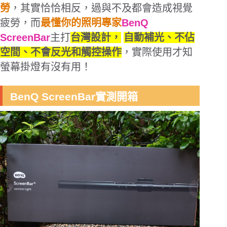
勞
，其實恰恰相反，過與不及都會造成視覺
疲勞，而
最懂你的照明專家
BenQ
ScreenBar
主打
台灣設計，
自動補光、不佔
空間、不會反光和觸控操作
，實際使用才知
螢幕掛燈有沒有用！
BenQ ScreenBar實測開箱