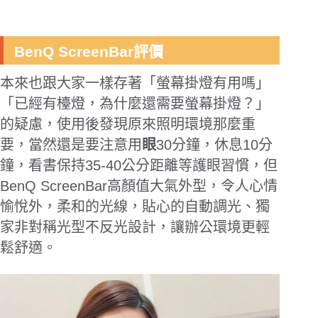
BenQ ScreenBar評價
本來也跟大家一樣存著「螢幕掛燈有用嗎」
「已經有檯燈，為什麼還需要螢幕掛燈？」
的疑慮，使用後發現原來照明環境那麼重
要，當然還是要注意用
眼
30
分鐘，休息
10
分
鐘，看書保持
35-40
公分距離等護眼習慣，但
BenQ ScreenBar
高顏值大氣外型，令人心情
愉悅外，柔和的光線，貼心的自動調光、獨
家非對稱光型不反光設計，讓辦公環境更輕
鬆舒適。