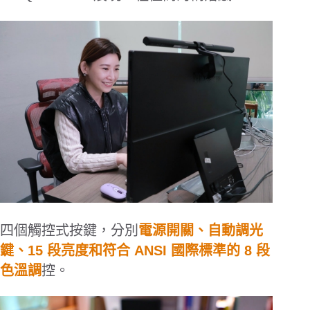
四個觸控式按鍵，分別
電源開關、自動調光
鍵、
15
段亮度和符合
ANSI
國際標準的
8
段
色溫調
控。