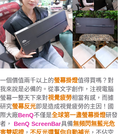
一個價值兩千以上的
螢幕掛燈
值得買嗎？對
我來說是必備的。從事文字創作，注視電腦
螢幕一整天下來對
視覺疲勞
相當有感，而據
研究
螢幕反光
即是造成視覺疲勞的主因！國
際大廠
BenQ
不僅是
全球第一盞螢幕掛燈
研發
者，
BenQ ScreenBar
具備
無頻閃無藍光危
害雙認證
，
不反光還幫你自動補光
，不佔空