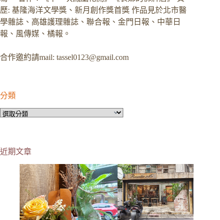
歷: 基隆海洋文學獎、新月創作獎首獎 作品見於北市醫
學雜誌、高雄護理雜誌、聯合報、金門日報、中華日
報、風傳媒、橘報。
合作邀約請mail:
tassel0123@gmail.com
分類
分
類
近期文章