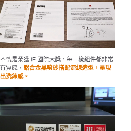
不愧是
榮獲
iF
國際大獎
，每一樣組件都非常
有質感，
鋁合金黑噴砂搭配流線造型，呈現
出洗鍊感。