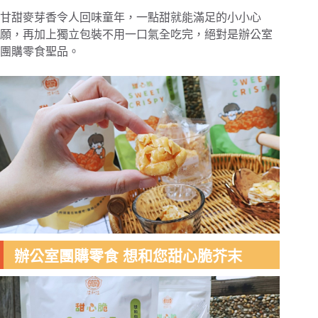
甘甜麥芽香令人回味童年，一點甜就能滿足的小小心
願，再加上獨立包裝不用一口氣全吃完，絕對是辦公室
團購零食聖品。
辦公室團購零食 想和您甜心脆芥末