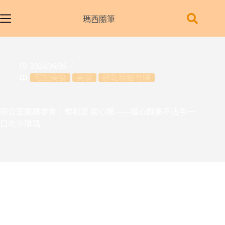
跳
至
瑪西隨筆
主
要
內
2024/06/06
容
宅配美食
美食
餅乾糕點零嘴
辦公室團購零食｜想和您 甜心脆——暖心酥脆不沾手一
口吃沙琪瑪