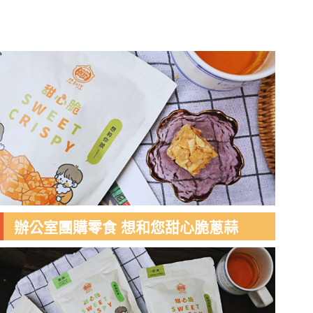
辦公室團購零食 想和您甜心脆蔥蒜