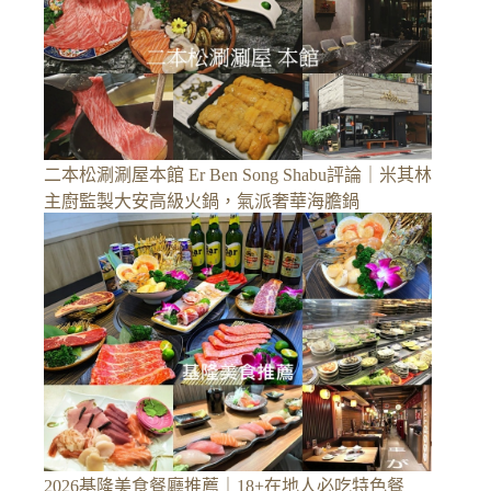
二本松涮涮屋本館 Er Ben Song Shabu評論｜米其林
主廚監製大安高級火鍋，氣派奢華海膽鍋
2026基隆美食餐廳推薦｜18+在地人必吃特色餐