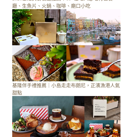
廳、生魚片、火鍋、咖啡、廟口小吃
基隆伴手禮推薦｜小島走走布朗尼，正濱漁港人氣
甜點