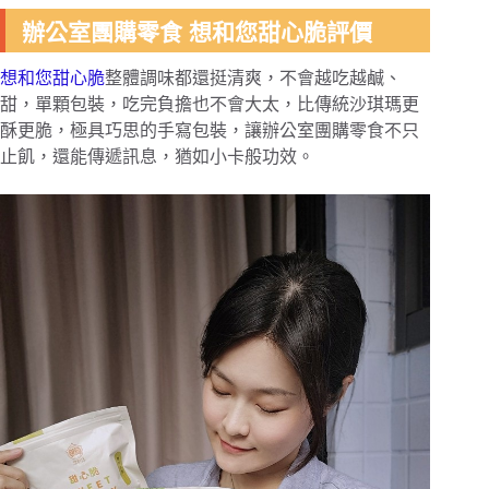
辦公室團購零食 想和您甜心脆評價
想和您甜心脆
整體調味都還挺清爽，不會越吃越鹹、
甜，單顆包裝，吃完負擔也不會大太，比傳統沙琪瑪更
酥更脆，極具巧思的手寫包裝，讓辦公室團購零食不只
止飢，還能傳遞訊息，猶如小卡般功效。