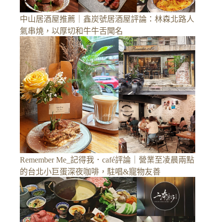
中山居酒屋推薦｜鑫炭號居酒屋評論：林森北路人
氣串燒，以厚切和牛牛舌聞名
Remember Me_記得我．café評論｜營業至凌晨兩點
的台北小巨蛋深夜咖啡，駐唱&寵物友善