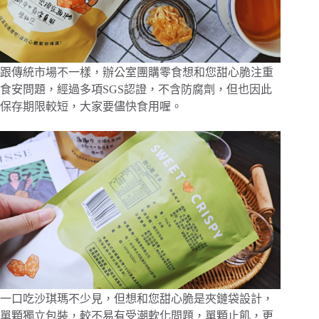
跟傳統市場不一樣，辦公室團購零食想和您甜心脆注重
食安問題，經過多項SGS認證，不含防腐劑，但也因此
保存期限較短，大家要儘快食用喔。
一口吃沙琪瑪不少見，但想和您甜心脆是夾鏈袋設計，
單顆獨立包裝，較不易有受潮軟化問題，單顆止飢，更