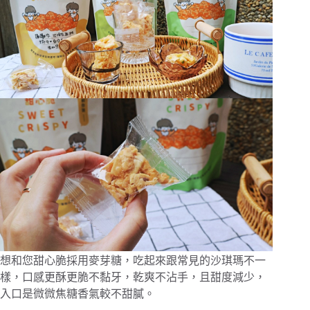
想和您甜心脆採用麥芽糖，吃起來跟常見的沙琪瑪不一
樣，口感更酥更脆不黏牙，乾爽不沾手，且甜度減少，
入口是微微焦糖香氣較不甜膩。