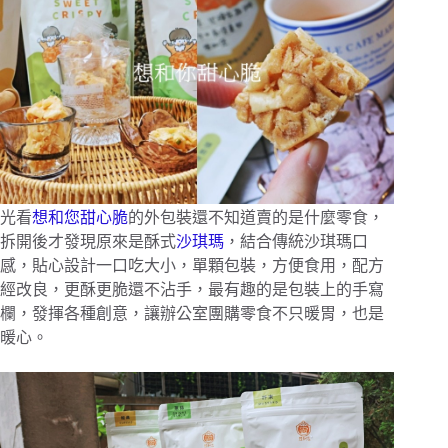
光看
想和您甜心脆
的外包裝還不知道賣的是什麼零食，
拆開後才發現原來是酥式
沙琪瑪
，結合傳統沙琪瑪口
感，貼心設計一口吃大小，單顆包裝，方便食用，配方
經改良，更酥更脆還不沾手，最有趣的是包裝上的手寫
欄，發揮各種創意，讓辦公室團購零食不只暖胃，也是
暖心。