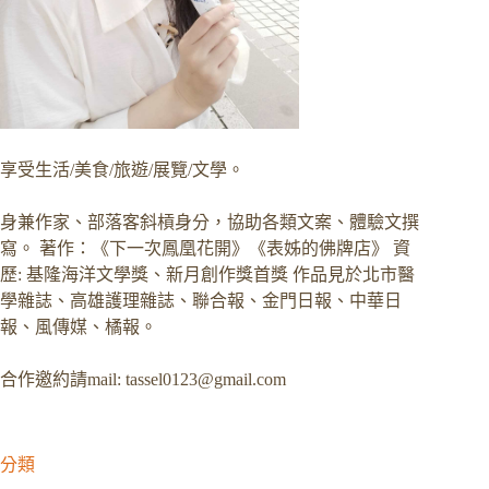
享受生活/美食/旅遊/展覽/文學。
身兼作家、部落客斜槓身分，協助各類文案、體驗文撰
寫。 著作：《下一次鳳凰花開》《表姊的佛牌店》 資
歷: 基隆海洋文學獎、新月創作獎首獎 作品見於北市醫
學雜誌、高雄護理雜誌、聯合報、金門日報、中華日
報、風傳媒、橘報。
合作邀約請mail:
tassel0123@gmail.com
分類