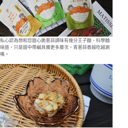
私心認為想和您甜心脆蔥蒜調味有幾分王子麵、科學麵
味道，只是甜中帶鹹具備更多層次，青蔥蒜香越吃越涮
嘴。