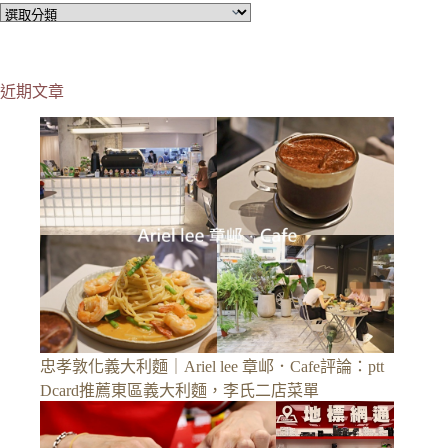
分
類
近期文章
忠孝敦化義大利麵｜Ariel lee 章邖．Cafe評論：ptt
Dcard推薦東區義大利麵，李氏二店菜單