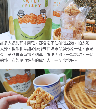
許多人聽到芥末餅乾，都會忍不住皺個眉頭，怕太嗆、
太辣，但想和您甜心脆芥末口味跟品牌形象一樣，很溫
柔，帶芥末香氣卻不刺鼻，調味內斂，一點點甜，一點
點辣，有如略收鋒芒的成年人，一切恰恰好。