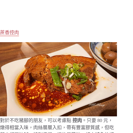
蔗香控肉
對於不吃豬腳的朋友，可以考慮點
控肉
。只要 80 元，
燉得相當入味，肉絲層層入扣，帶有豐富膠質感，但吃