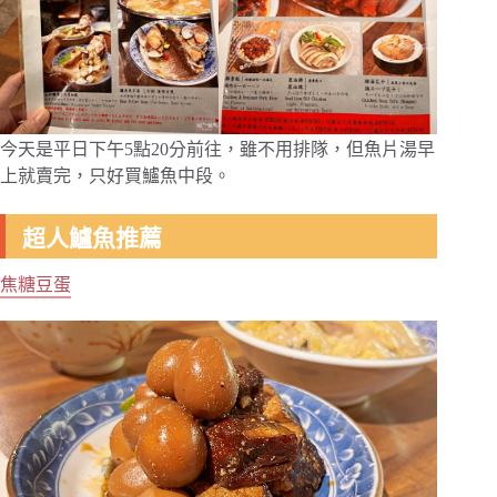
今天是平日下午5點20分前往，雖不用排隊，但魚片湯早
上就賣完，只好買鱸魚中段。
超人鱸魚推薦
焦糖豆蛋