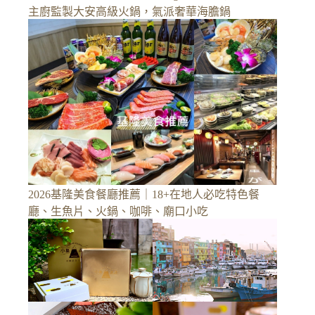
主廚監製大安高級火鍋，氣派奢華海膽鍋
2026基隆美食餐廳推薦｜18+在地人必吃特色餐
廳、生魚片、火鍋、咖啡、廟口小吃