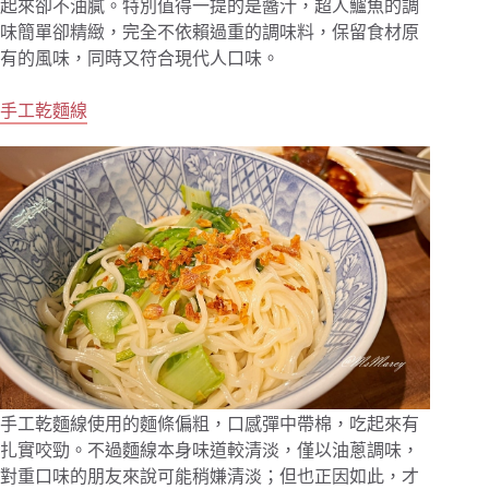
起來卻不油膩。特別值得一提的是醬汁，超人鱸魚的調
味簡單卻精緻，完全不依賴過重的調味料，保留食材原
有的風味，同時又符合現代人口味。
手工乾麵線
手工乾麵線使用的麵條偏粗，口感彈中帶棉，吃起來有
扎實咬勁。不過麵線本身味道較清淡，僅以油蔥調味，
對重口味的朋友來說可能稍嫌清淡；但也正因如此，才