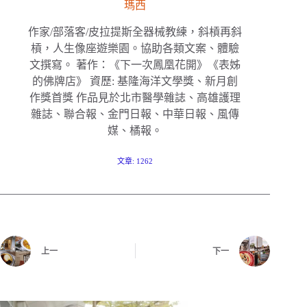
瑪西
作家/部落客/皮拉提斯全器械教練，斜槓再斜
槓，人生像座遊樂園。協助各類文案、體驗
文撰寫。 著作：《下一次鳳凰花開》《表姊
的佛牌店》 資歷: 基隆海洋文學獎、新月創
作獎首獎 作品見於北市醫學雜誌、高雄護理
雜誌、聯合報、金門日報、中華日報、風傳
媒、橘報。
文章: 1262
上一
下一