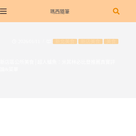
跳
至
瑪西隨筆
主
要
內
容
2026/01/11
新北美食
新店美食
美食
新店區公所美食│超人鱸魚：米其林必比登推薦真實評
論&菜單