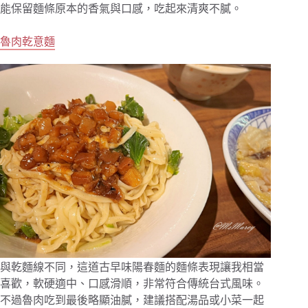
能保留麵條原本的香氣與口感，吃起來清爽不膩。
魯肉乾意麵
與乾麵線不同，這道古早味陽春麵的麵條表現讓我相當
喜歡，軟硬適中、口感滑順，非常符合傳統台式風味。
不過魯肉吃到最後略顯油膩，建議搭配湯品或小菜一起