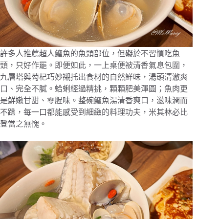
許多人推薦超人鱸魚的魚頭部位，但礙於不習慣吃魚
頭，只好作罷。即便如此，一上桌便被清香氣息包圍，
九層塔與芶杞巧妙襯托出食材的自然鮮味，湯頭清澈爽
口、完全不膩。蛤蜊經過精挑，顆顆肥美渾圓；魚肉更
是鮮嫩甘甜、零腥味。整碗鱸魚湯清香爽口，滋味潤而
不躁，每一口都能感受到細緻的料理功夫，米其林必比
登當之無愧。