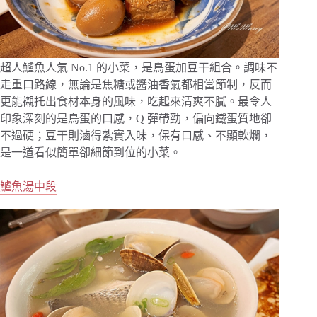
超人鱸魚人氣 No.1 的小菜，是鳥蛋加豆干組合。調味不
走重口路線，無論是焦糖或醬油香氣都相當節制，反而
更能襯托出食材本身的風味，吃起來清爽不膩。最令人
印象深刻的是鳥蛋的口感，Q 彈帶勁，偏向鐵蛋質地卻
不過硬；豆干則滷得紮實入味，保有口感、不顯軟爛，
是一道看似簡單卻細節到位的小菜。
鱸魚湯中段