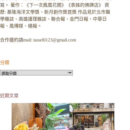
寫。 著作：《下一次鳳凰花開》《表姊的佛牌店》 資
歷: 基隆海洋文學獎、新月創作獎首獎 作品見於北市醫
學雜誌、高雄護理雜誌、聯合報、金門日報、中華日
報、風傳媒、橘報。
合作邀約請mail:
tassel0123@gmail.com
分類
分
類
近期文章