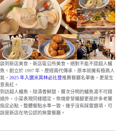
談到新店美食、新店區公所美食，絕對不能不提超人鱸
魚。創立於 1997 年、歷經兩代傳承，原本就擁有極高人
氣，
2025 年入選米其林必比登
推薦餐廳名單後，更是生
意長紅。
到訪超人鱸魚，除清香鮮甜、層次分明的鱸魚湯不可錯
過外，小菜表現同樣穩定，柴燒麥芽豬腳更是許多老饕
指定必點，整體餐點水準一致，幾乎沒有踩雷選項，可
說是新店在地公認的無雷餐廳。