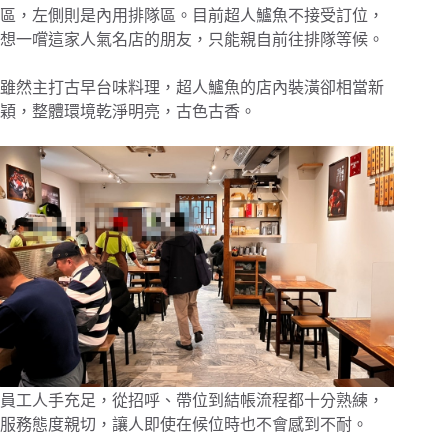
區，左側則是內用排隊區。目前超人鱸魚不接受訂位，
想一嚐這家人氣名店的朋友，只能親自前往排隊等候。
雖然主打古早台味料理，超人鱸魚的店內裝潢卻相當新
穎，整體環境乾淨明亮，古色古香。
員工人手充足，從招呼、帶位到結帳流程都十分熟練，
服務態度親切，讓人即使在候位時也不會感到不耐。