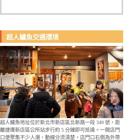
超人鱸魚交通環境
超人鱸魚地址位於新北市新店區北新路一段 349 號，距
離捷運新店區公所站步行約 5 分鐘即可抵達。一開店門
口便聚集不少人潮，動線分流清楚，店門口右側為外帶