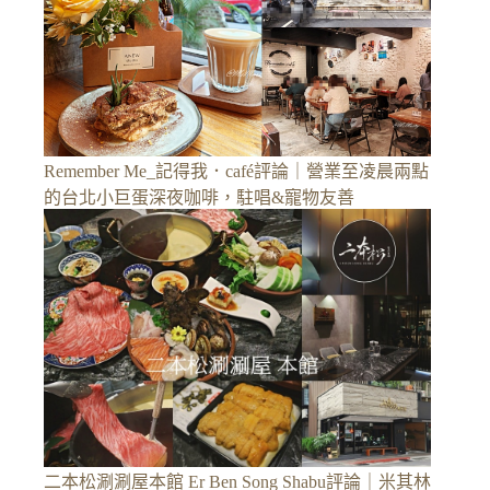
Remember Me_記得我．café評論｜營業至凌晨兩點
的台北小巨蛋深夜咖啡，駐唱&寵物友善
二本松涮涮屋本館 Er Ben Song Shabu評論｜米其林