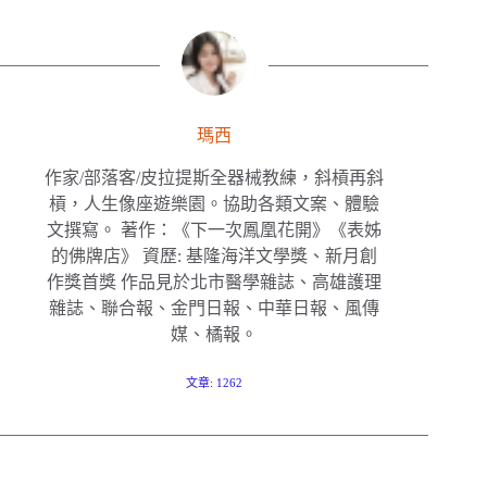
瑪西
作家/部落客/皮拉提斯全器械教練，斜槓再斜
槓，人生像座遊樂園。協助各類文案、體驗
文撰寫。 著作：《下一次鳳凰花開》《表姊
的佛牌店》 資歷: 基隆海洋文學獎、新月創
作獎首獎 作品見於北市醫學雜誌、高雄護理
雜誌、聯合報、金門日報、中華日報、風傳
媒、橘報。
文章: 1262