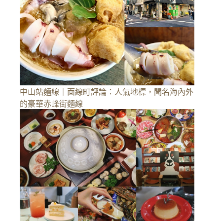
中山站麵線｜面線町評論：人氣地標，聞名海內外
的豪華赤峰街麵線