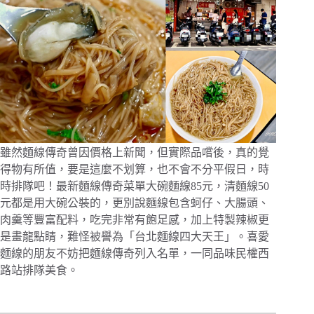
雖然麵線傳奇曾因價格上新聞，但實際品嚐後，真的覺
得物有所值，要是這麼不划算，也不會不分平假日，時
時排隊吧！最新麵線傳奇菜單大碗麵線85元，清麵線50
元都是用大碗公裝的，更別說麵線包含蚵仔、大腸頭、
肉羹等豐富配料，吃完非常有飽足感，加上特製辣椒更
是畫龍點睛，難怪被譽為「台北麵線四大天王」。喜愛
麵線的朋友不妨把麵線傳奇列入名單，一同品味民權西
路站排隊美食。