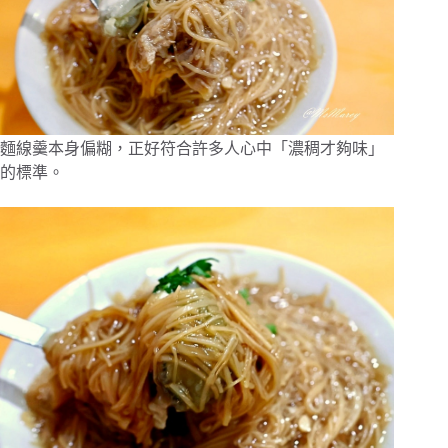
麵線羹本身偏糊，正好符合許多人心中「濃稠才夠味」
的標準。