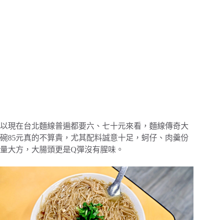
以現在台北麵線普遍都要六、七十元來看，麵線傳奇大
碗85元真的不算貴，尤其配料誠意十足，蚵仔、肉羹份
量大方，大腸頭更是Q彈沒有腥味。