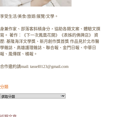
享受生活/美食/旅遊/展覽/文學。
身兼作家、部落客斜槓身分，協助各類文案、體驗文撰
寫。 著作：《下一次鳳凰花開》《表姊的佛牌店》 資
歷: 基隆海洋文學獎、新月創作獎首獎 作品見於北市醫
學雜誌、高雄護理雜誌、聯合報、金門日報、中華日
報、風傳媒、橘報。
合作邀約請mail:
tassel0123@gmail.com
分類
分
類
近期文章