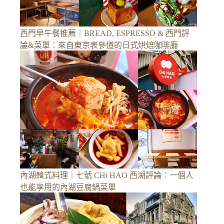
西門早午餐推薦｜BREAD, ESPRESSO & 西門評
論&菜單：來自東京表參道的日式烘焙咖啡廳
內湖韓式料理｜七號 CHi HAO 西湖評論：一個人
也能享用的內湖豆腐鍋菜單