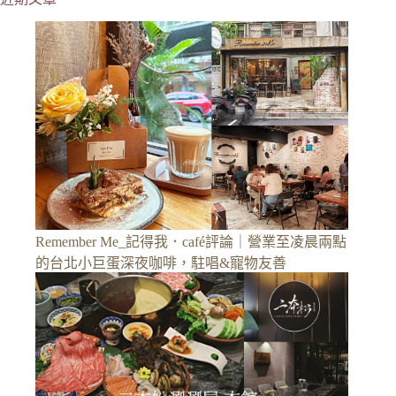
Remember Me_記得我．café評論｜營業至凌晨兩點
的台北小巨蛋深夜咖啡，駐唱&寵物友善