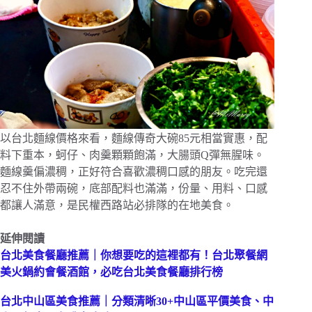
以台北麵線價格來看，麵線傳奇大碗85元相當實惠，配
料下重本，蚵仔、肉羹顆顆飽滿，大腸頭Q彈無腥味。
麵線羹偏濃稠，正好符合喜歡濃稠口感的朋友。吃完還
忍不住外帶兩碗，底部配料也滿滿，份量、用料、口感
都讓人滿意，是民權西路站必排隊的在地美食。
延伸閱讀
台北美食餐廳推薦｜你想要吃的這裡都有！台北聚餐網
美火鍋約會餐酒館，必吃台北美食餐廳排行榜
台北中山區美食推薦｜分類清晰30+中山區平價美食、中