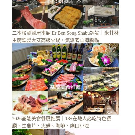
二本松涮涮屋本館 Er Ben Song Shabu評論｜米其林
主廚監製大安高級火鍋，氣派奢華海膽鍋
2026基隆美食餐廳推薦｜18+在地人必吃特色餐
廳、生魚片、火鍋、咖啡、廟口小吃