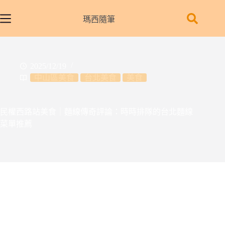
跳
至
瑪西隨筆
主
要
內
2025/12/19
容
中山區美食
台北美食
美食
民權西路站美食｜麵線傳奇評論：時時排隊的台北麵線
菜單推薦