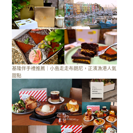
基隆伴手禮推薦｜小島走走布朗尼，正濱漁港人氣
甜點