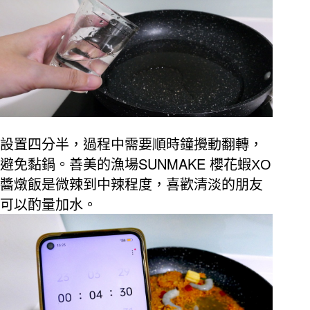
設置四分半，過程中需要順時鐘攪動翻轉，
SUNMAKE
避免黏鍋。善美的漁場
櫻花蝦
XO
醬燉飯是微辣到中辣程度，喜歡清淡的朋友
可以酌量加水。