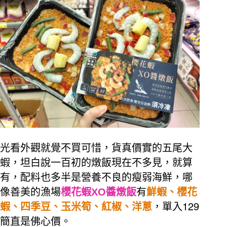
光看外觀就覺不買可惜，貨真價實的五尾大
蝦，坦白說一百初的燉飯現在不多見，就算
有，配料也多半是營養不良的瘦弱海鮮，哪
像善美的漁場
櫻花蝦
XO
醬燉飯
有
鮮蝦、櫻花
129
蝦、四季豆、玉米筍、紅椒、洋蔥
，單入
簡直是佛心價。