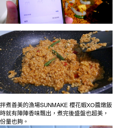
SUNMAKE
拌煮善美的漁場
櫻花蝦
XO
醬燉飯
時就有陣陣香味飄出，煮完後盛盤也超美，
份量也夠。