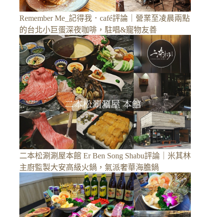
Remember Me_記得我．café評論｜營業至凌晨兩點
的台北小巨蛋深夜咖啡，駐唱&寵物友善
二本松涮涮屋本館 Er Ben Song Shabu評論｜米其林
主廚監製大安高級火鍋，氣派奢華海膽鍋