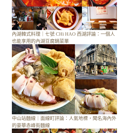
內湖韓式料理｜七號 CHi HAO 西湖評論：一個人
也能享用的內湖豆腐鍋菜單
中山站麵線｜面線町評論：人氣地標，聞名海內外
的豪華赤峰街麵線