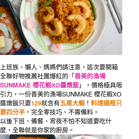
上班族、懶人、媽媽們請注意，這次要開箱
全聯好物推薦社團爆紅的「
善美的漁場
SUNMAKE
櫻花蝦
XO
醬燉飯
」，價格極具吸
SUNMAKE
引力，一份善美的漁場
櫻花蝦
XO
129
醬燉飯只要
就含有
五尾大蝦
！
料理過程只
要四分半
，完全零技巧、不需備料。
以後下班、備餐、宵夜不怕不知道要吃什
麼，全聯就是你家的廚房。