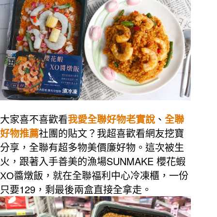
大家喜不喜歡看
我愛全聯好物老實說
、
全聯
好物推薦
社團的貼文？我超喜歡看網友挖寶
分享，全聯有超多物美價廉好物。這次被生
SUNMAKE
火，跟著入手善美的漁場
櫻花蝦
XO
醬燉飯，就在全聯福利中心冷凍櫃，一份
129
只要
，剩最後兩盒直接全拿走。