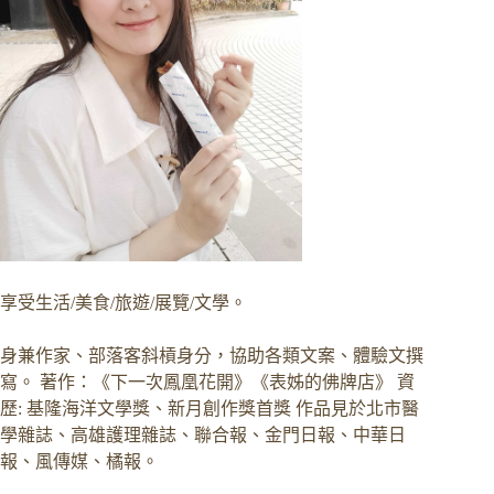
享受生活/美食/旅遊/展覽/文學。
身兼作家、部落客斜槓身分，協助各類文案、體驗文撰
寫。 著作：《下一次鳳凰花開》《表姊的佛牌店》 資
歷: 基隆海洋文學獎、新月創作獎首獎 作品見於北市醫
學雜誌、高雄護理雜誌、聯合報、金門日報、中華日
報、風傳媒、橘報。