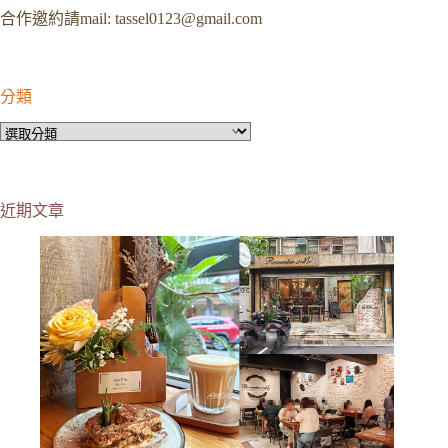
合作邀約請mail:
tassel0123@gmail.com
分類
分
類
近期文章