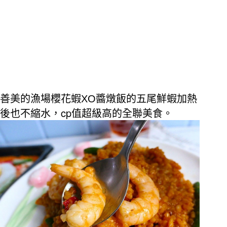
善美的漁場櫻花蝦
XO
醬燉飯的五尾鮮蝦加熱
cp
後也不縮水，
值超級高的全聯美食。