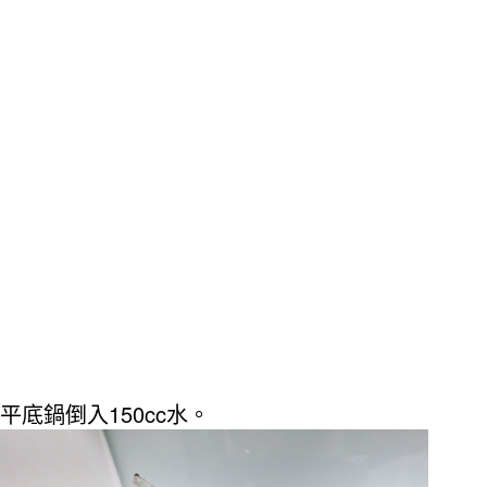
150cc
平底鍋倒入
水。