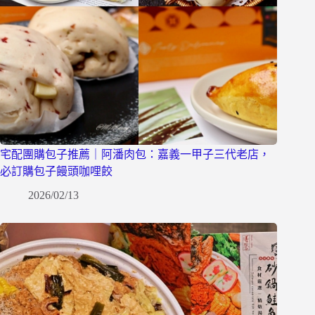
宅配團購包子推薦｜阿潘肉包：嘉義一甲子三代老店，
必訂購包子饅頭咖哩餃
2026/02/13