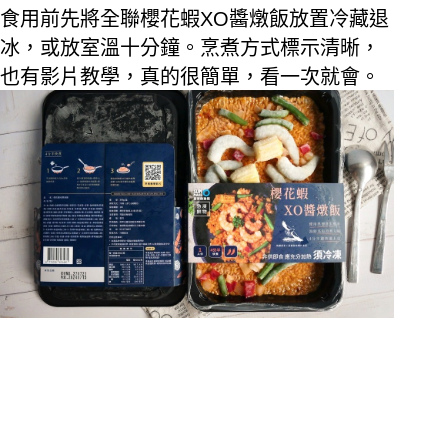
食用前先將全聯櫻花蝦
XO
醬燉飯放置冷藏退
冰，或放室溫十分鐘。
烹煮方式標示清晰，
也有影片教學，真的很簡單，看一次就會。