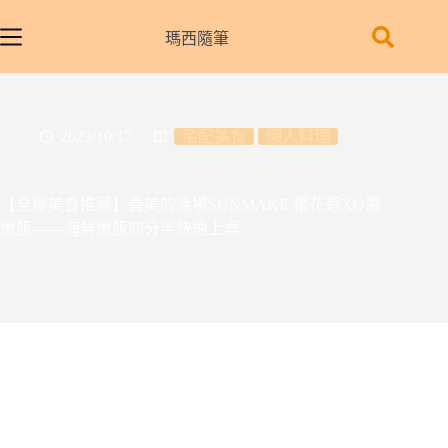
跳
至
瑪西隨筆
主
要
內
容
2023/10/17
宅配美食
懶人料理
【全聯美食推薦】善美的漁場SUNMAKE 櫻花蝦XO醬
燉飯——海鮮燉飯四分半快速上桌