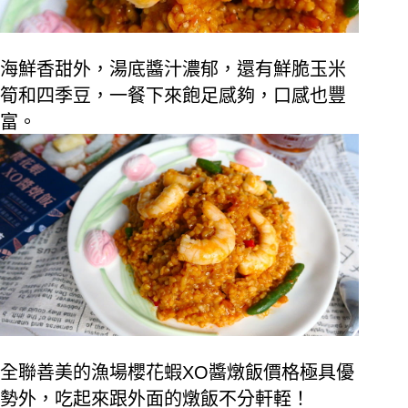
海鮮香甜外，湯底醬汁濃郁，還有鮮脆玉米
筍和四季豆，一餐下來飽足感夠，口感也豐
富。
全聯善美的漁場櫻花蝦
XO
醬燉飯價格極具優
勢外，吃起來跟外面的燉飯不分軒輊！