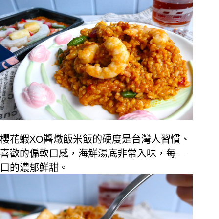
櫻花蝦
XO
醬燉飯米飯的硬度是台灣人習慣、
喜歡的偏軟口感，海鮮湯底非常入味，每一
口的濃郁鮮甜。