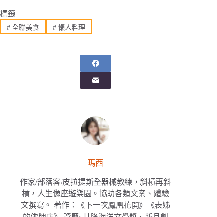
標籤
#
全聯美食
#
懶人料理
瑪西
作家/部落客/皮拉提斯全器械教練，斜槓再斜
槓，人生像座遊樂園。協助各類文案、體驗
文撰寫。 著作：《下一次鳳凰花開》《表姊
的佛牌店》 資歷: 基隆海洋文學獎、新月創