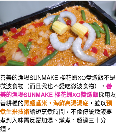
SUNMAKE
善美的漁場
櫻花蝦
XO
醬燉飯不是
微波食物（而且我也不愛吃微波食物），
善
SUNMAKE
美的漁場
櫻花蝦
XO
醬燉飯
採用友
善耕種的
黑翅鳶米，海鮮高湯湯底
，並以
預
煮生米技術
縮短烹煮時間，不像傳統燉飯要
煮到入味需反覆加湯、燉煮，超過三十分
鐘。