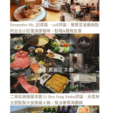
Remember Me_記得我．café評論｜營業至凌晨兩點
的台北小巨蛋深夜咖啡，駐唱&寵物友善
二本松涮涮屋本館 Er Ben Song Shabu評論｜米其林
主廚監製大安高級火鍋，氣派奢華海膽鍋