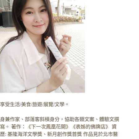
享受生活/美食/旅遊/展覽/文學。
身兼作家、部落客斜槓身分，協助各類文案、體驗文撰
寫。 著作：《下一次鳳凰花開》《表姊的佛牌店》 資
歷: 基隆海洋文學獎、新月創作獎首獎 作品見於北市醫