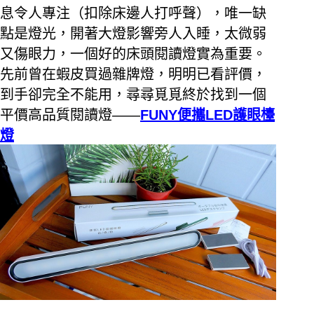
息令人專注（扣除床邊人打呼聲），唯一缺
點是燈光，開著大燈影響旁人入睡，太微弱
又傷眼力，一個好的床頭閱讀燈實為重要。
先前曾在蝦皮買過雜牌燈，明明已看評價，
到手卻完全不能用，尋尋覓覓終於找到一個
平價高品質閱讀燈
——
FUNY
便攜
LED
護眼檯
燈