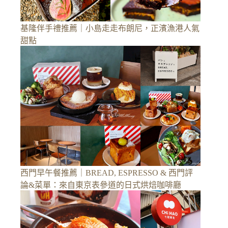
基隆伴手禮推薦｜小島走走布朗尼，正濱漁港人氣
甜點
西門早午餐推薦｜BREAD, ESPRESSO & 西門評
論&菜單：來自東京表參道的日式烘焙咖啡廳