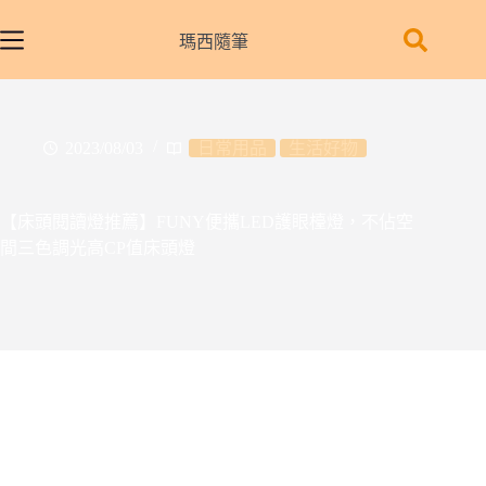
跳
至
瑪西隨筆
主
要
內
容
2023/08/03
日常用品
生活好物
【床頭閱讀燈推薦】FUNY便攜LED護眼檯燈，不佔空
間三色調光高CP值床頭燈