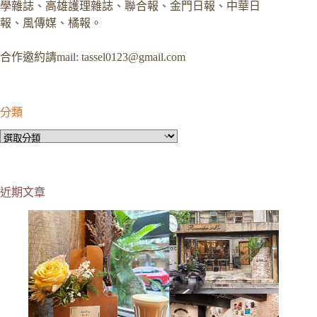
學雜誌、高雄護理雜誌、聯合報、金門日報、中華日
報、風傳媒、橘報。
合作邀約請mail:
tassel0123@gmail.com
分類
分
類
近期文章