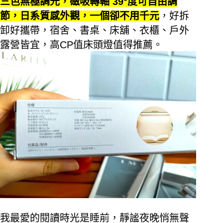
三色無極調光，磁吸轉軸
39°
度可自由調
節，日系質感外觀，一個卻不用千元
，好拆
卸好攜帶，宿舍、書桌、床舖、衣櫃、戶外
露營皆宜，高
CP
值床頭燈值得推薦。
我最愛的閱讀時光是睡前，靜謐夜晚悄無聲