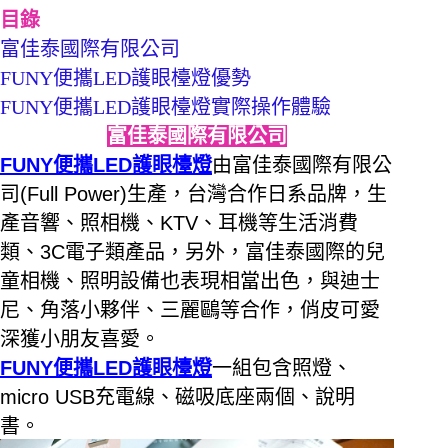
目錄
富佳泰國際有限公司
FUNY便攜LED護眼檯燈優勢
FUNY便攜LED護眼檯燈實際操作體驗
富佳泰國際有限公司
FUNY
便攜
LED
護眼檯燈
由富佳泰國際有限公
司
(Full Power)
生產，台灣合作日系品牌，生
產音響、照相機、
KTV
、耳機等生活消費
類、
3C
電子類產品，另外，富佳泰國際的兒
童相機、照明設備也表現相當出色，與迪士
尼、角落小夥伴、三麗鷗等合作，俏皮可愛
深獲小朋友喜愛。
FUNY
便攜
LED
護眼檯燈
一組包含照燈、
micro USB
充電線、磁吸底座兩個、說明
書。