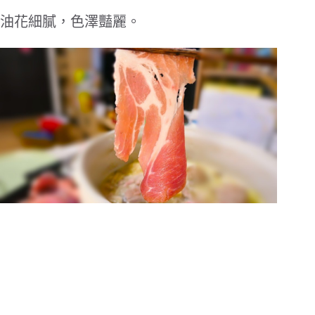
油花細膩，色澤豔麗。