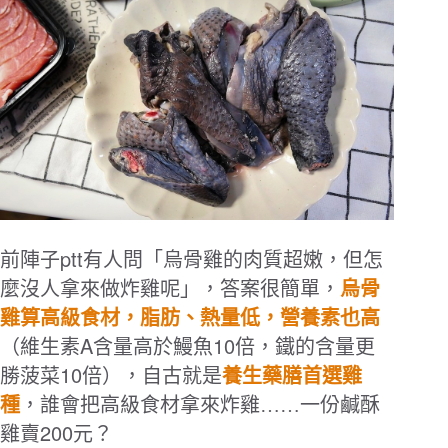
ptt
前陣子
有人問「烏骨雞的肉質超嫩，但怎
麼沒人拿來做炸雞呢」，答案很簡單，
烏骨
雞算高級食材，脂肪、熱量低，營養素也高
A
10
（維生素
含量高於鰻魚
倍，鐵的含量更
10
勝菠菜
倍），自古就是
養生藥膳首選雞
種
，誰會把高級食材拿來炸雞……一份鹹酥
200
雞賣
元？