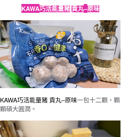
KAWA
–
巧活能量豬
貢丸
原味
KAWA
–
巧活能量豬
貢丸
原味
一包十二顆，顆
顆碩大圓潤。