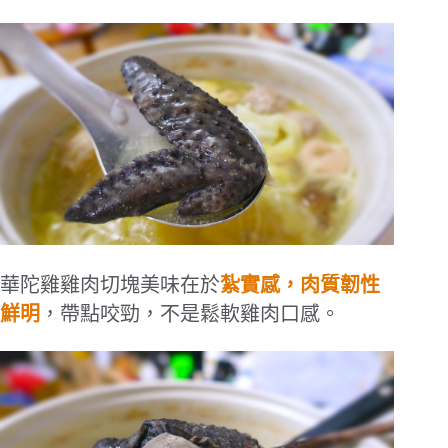
華陀雞雞肉切塊美味在於
紮實感，肉質韌性
鮮明
，帶點咬勁，不是鬆軟雞肉口感。