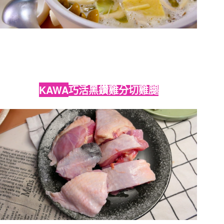
KAWA
巧活黑鑽雞分切雞腿