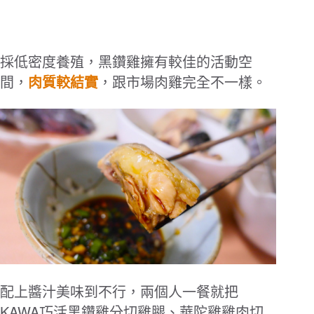
採低密度養殖，黑鑽雞擁有較佳的活動空
間，
肉質較結實
，跟市場肉雞完全不一樣。
配上醬汁美味到不行，兩個人一餐就把
KAWA
巧活黑鑽雞分切雞腿、華陀雞雞肉切