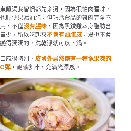
煮雞湯我習慣都先汆燙，因為很怕肉腥味，
也順便過濾油脂，但巧活食品的雞肉完全不
用，不僅
沒有腥味
，因為黑鑽雞本身脂肪含
量少，所以吃起來
不會有油膩感
，湯也不會
變得濁濁的，洗乾淨就可以下鍋。
口感很特別，
皮薄外居然還有一種像果凍的
Q
彈
，飽滿多汁，充滿光澤感。