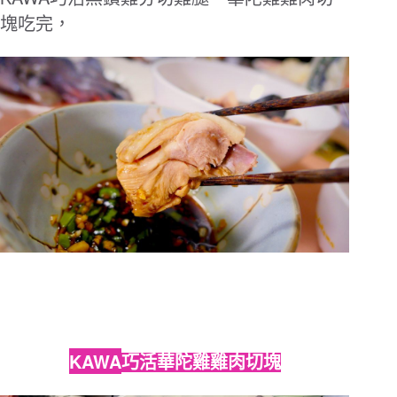
塊吃完，
KAWA
巧活華陀雞雞肉切塊