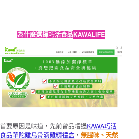
KAWALIFE
為什麼選擇巧活食品
KAWA
首要原因是味道，先前曾品嚐過
巧活
食品華陀雞烏骨滴雞精禮盒
，
無腥味、天然