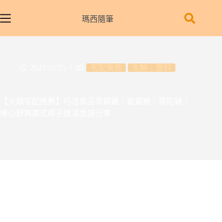
跳
至
瑪西隨筆
主
要
內
容
2023/10/25
宅配美食
生鮮｜醬料
【火鍋宅配推薦】巧活食品黑鑽雞｜能量豬｜華陀雞，
暖心舒爽廣式椰子雞湯食譜分享