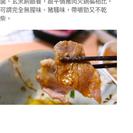
菌、玄米飼餵養，跟平價豬肉火鍋徧相比，
可謂完全無腥味、豬騷味，帶嚼勁又不乾
柴。