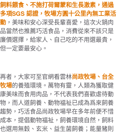
飼料餵食、不施打荷爾蒙和生長激素，通過
SGS
多項
認證，牧場方圓十公里內無工業活
動
，美味和安心深受長輩喜愛，這次火鍋肉
品當然也推薦巧活食品，消費從來不該只是
廉價選擇，給家人、自己吃的不用選最貴，
但一定要最安心。
再者，大家可至官網看雲林
尚政牧場、台全
牧場
的養殖環境。萬物有靈，人類為獲取健
康美味而食用肉品，不代表我們喜歡虐待動
物，而人道飼養、動物福祉已成為爲來飼養
趨勢，巧活食品
尚政牧場
早在多年前便不惜
成本，提倡動物福祉，飼養環境自然，飼料
也選用無穀、玄米、益生菌飼養；能量豬則