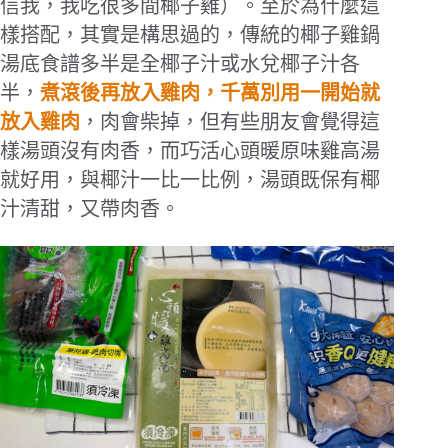
信我，我吃很多間椰子雞）。至於為什麼這
樣搭配，其實是構思過的，傳統的椰子雞鍋
湯底食譜多半是全椰子汁或水兌椰子汁各
半，
煮滾後再放入雞肉，千萬別用一開始就
放入雞肉
，肉會柴掉，但有些朋友會覺得這
樣湯頭沒有肉香，而巧活心頭暖原味雞高湯
就好用，與椰汁一比一比例，湯頭既保有椰
汁清甜，又帶肉香。