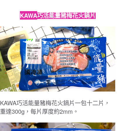
KAWA
巧活能量豬梅花火鍋片
KAWA
巧活能量豬梅花火鍋片一包十二片，
300g
2mm
重達
，每片厚度約
。