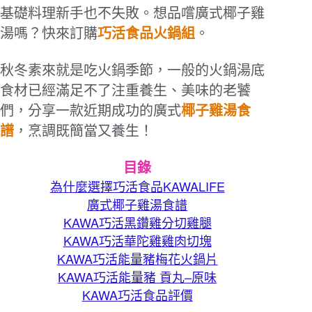
基礎料理新手也不失敗。想品嚐廣式椰子雞
湯嗎？快來訂購
巧活食品火鍋組
。
秋冬素來就是吃火鍋季節，一般的火鍋湯底
食材已經滿足不了注重養生、美味的老饕
們，分享一款近期成功的廣式
椰子雞湯食
譜
，烹調既簡當又養生！
目錄
KAWALIFE
為什麼選擇巧活食品
廣式椰子雞湯食譜
KAWA
巧活黑鑽雞分切雞腿
KAWA
巧活華陀雞雞肉切塊
KAWA
巧活能量豬梅花火鍋片
KAWA
–
巧活能量豬
貢丸
原味
KAWA
巧活食品評價