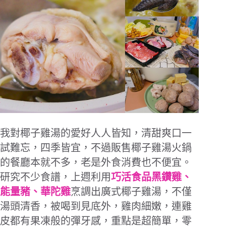
我對椰子雞湯的愛好人人皆知，清甜爽口一
試難忘，四季皆宜，不過販售椰子雞湯火鍋
的餐廳本就不多，老是外食消費也不便宜。
研究不少食譜，上週利用
巧活食品黑鑽雞、
能量豬、華陀雞
烹調出廣式椰子雞湯，不僅
湯頭清香，被喝到見底外，雞肉細嫩，連雞
皮都有果凍般的彈牙感，重點是超簡單，零