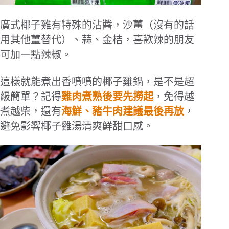
廣式椰子雞有特殊的沾醬，沙薑（沒有的話
用其他薑替代）、蒜、金桔，喜歡辣的朋友
可加一點辣椒。
這樣就能煮出香噴噴的椰子雞鍋，是不是超
級簡單？記得
雞肉煮熟後要先撈起
，免得越
煮越柴，還有
海鮮、豬牛肉建議最後再放
，
避免影響椰子雞湯清爽鮮甜口感。