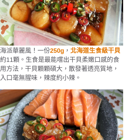
海派華麗風！一份
250g
，
北海道生食級干貝
約11顆。生食是最能嚐出干貝柔嫩口感的食
用方法，干貝顆顆碩大，散發著透亮質地，
入口毫無腥味，辣度約小辣。