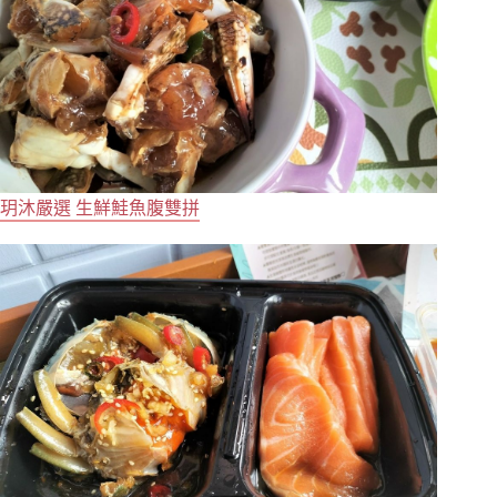
玥沐嚴選 生鮮鮭魚腹雙拼