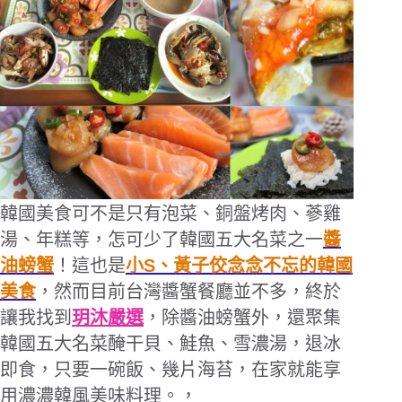
韓國美食可不是只有泡菜、銅盤烤肉、蔘雞
湯、年糕等，怎可少了韓國五大名菜之一
醬
油螃蟹
！這也是
小S、黃子佼念念不忘的韓國
美食
，然而目前台灣醬蟹餐廳並不多，終於
讓我找到
玥沐嚴選
，除醬油螃蟹外，還聚集
韓國五大名菜醃干貝、鮭魚、雪濃湯，退冰
即食，只要一碗飯、幾片海苔，在家就能享
用濃濃韓風美味料理。
，