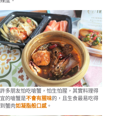
辣度。
許多朋友怕吃嗆蟹，怕生怕腥，其實料理得
宜的嗆蟹是
不會有腥味
的，且生食最易吃得
到蟹肉
如凝脂般口感
。