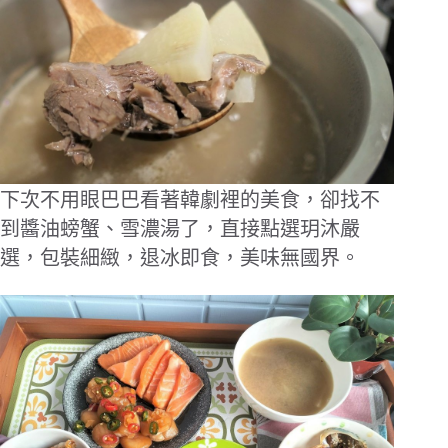
下次不用眼巴巴看著韓劇裡的美食，卻找不
到醬油螃蟹、雪濃湯了，直接點選玥沐嚴
選，包裝細緻，退冰即食，美味無國界。