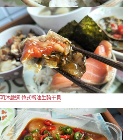
玥沐嚴選 韓式醬油生醃干貝