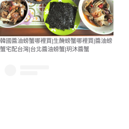
韓國醬油螃蟹哪裡買|生醃螃蟹哪裡買|醬油螃
蟹宅配台灣|台北醬油螃蟹|玥沐醬蟹