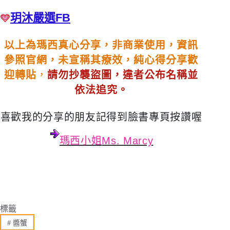
玥沐嚴選FB
以上為瑪西真心分享，非商業使用，資訊
參照官網，未宣稱其療效，純心得分享歡
迎轉貼
，
請勿抄襲盜圖，違者公布名稱並
依法追究。
喜歡我的分享的朋友記得到臉書專頁按讚喔
瑪西小姐
Ms. Marcy
標籤
#
醬蟹