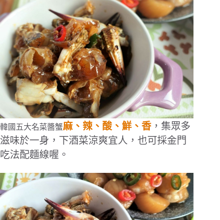
麻、辣、酸、鮮、香
，集眾多
韓國五大名菜醬蟹
滋味於一身，下酒菜涼爽宜人，也可採金門
吃法配麵線喔。