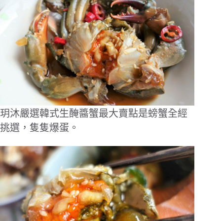
玥沐嚴選韓式生醃醬蟹最大賣點是螃蟹全經
挑選，隻隻爆蛋。