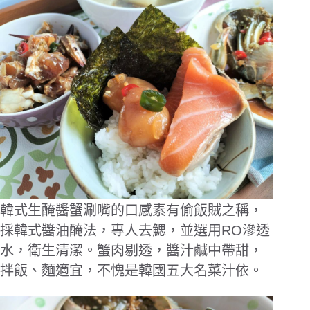
韓式生醃醬蟹涮嘴的口感素有偷飯賊之稱，
採韓式醬油醃法，專人去鰓，並選用RO滲透
水，衛生清潔。蟹肉剔透，醬汁鹹中帶甜，
拌飯、麵適宜，不愧是韓國五大名菜汁依。