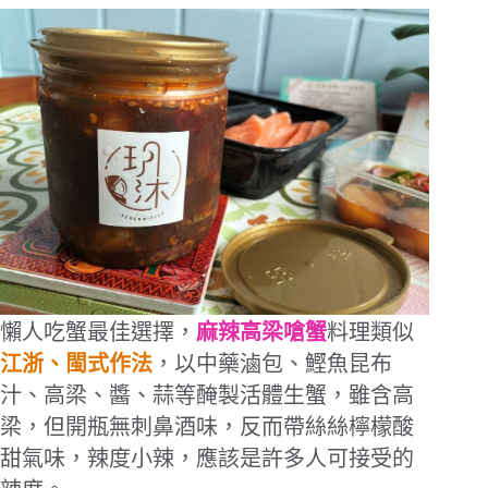
懶人吃蟹最佳選擇，
麻辣高梁嗆蟹
料理類似
江浙、閩式作法
，以中藥滷包、鰹魚昆布
汁、高梁、醬、蒜等醃製活體生蟹，雖含高
梁，但開瓶無刺鼻酒味，反而帶絲絲檸檬酸
甜氣味，辣度小辣，應該是許多人可接受的