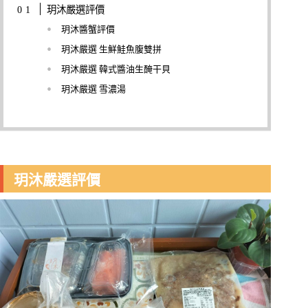
玥沐嚴選評價
玥沐醬蟹評價
玥沐嚴選 生鮮鮭魚腹雙拼
玥沐嚴選 韓式醬油生醃干貝
玥沐嚴選 雪濃湯
玥沐嚴選評價