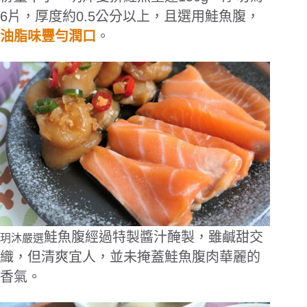
6片，厚度約0.5公分以上，且選用鮭魚腹，
油脂味豐勻潤口
。
鮭魚腹經過特製醬汁醃製，雖鹹甜交
玥沐嚴選
織，但清爽宜人，並未掩蓋鮭魚腹肉華麗的
香氣。