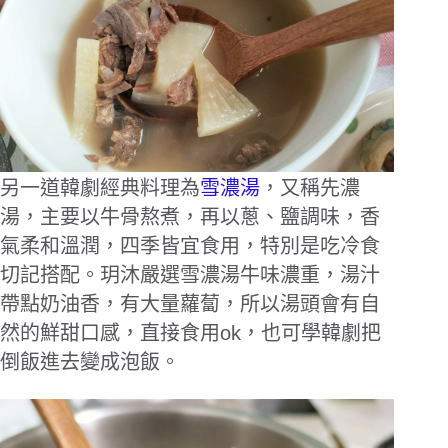
另一道韓劇經典料理為
雪濃湯
，又稱先濃
湯，主要以牛骨熬煮，再以蔥、鹽調味，香
氣柔和溫潤，四季皆宜食用，特別是吃冷食
切記搭配。玥沐嚴選雪濃湯牛味濃重，湯汁
帶點奶油香，有大量蘿蔔，所以湯頭會有自
然的鮮甜口感，直接食用ok，也可學韓劇把
倒飯進去變成泡飯。