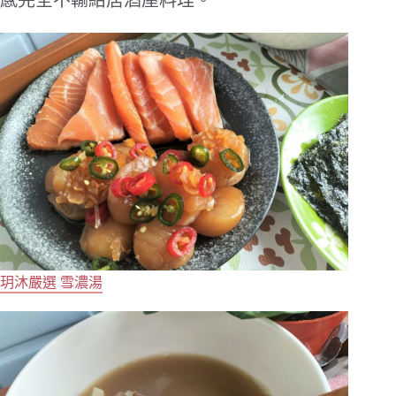
玥沐嚴選 雪濃湯