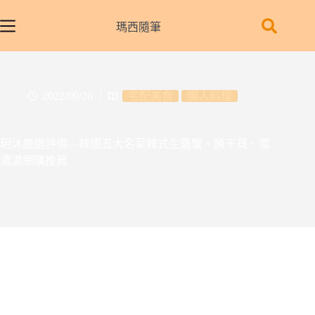
跳
至
瑪西隨筆
主
要
內
容
2022/09/26
宅配美食
懶人料理
玥沐嚴選評價—韓國五大名菜韓式生醬蟹、醃干貝、雪
濃湯網購推薦