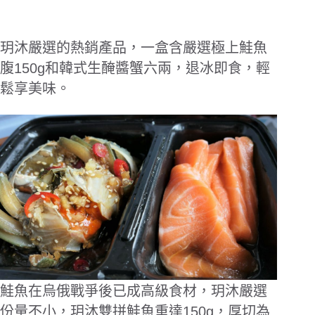
玥沐嚴選的熱銷產品，一盒含嚴選極上鮭魚
腹150g和韓式生醃醬蟹六兩，退冰即食，輕
鬆享美味。
鮭魚在烏俄戰爭後已成高級食材，玥沐嚴選
份量不小，玥沐雙拼鮭魚重達150g，厚切為