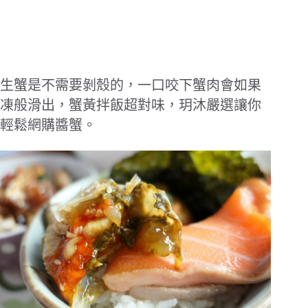
生蟹是不需要剝殼的，一口咬下蟹肉會如果
凍般滑出，蟹黃拌飯超對味，玥沐嚴選讓你
輕鬆網購醬蟹。