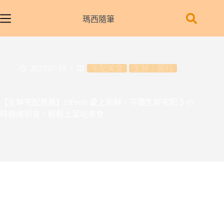
跳
至
瑪西隨筆
主
要
內
容
2023/07/19
宅配美食
生鮮｜醬料
【生鮮宅配推薦】i3Fresh 愛上新鮮，平價生鮮宅配３小
時極速到貨，輕鬆上菜吃美食