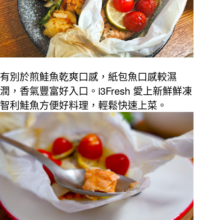
有別於煎鮭魚乾爽口感，紙包魚口感較濕
i3Fresh
潤，香氣豐富好入口。
愛上新鮮鮮凍
智利鮭魚方便好料理，輕鬆快速上菜。