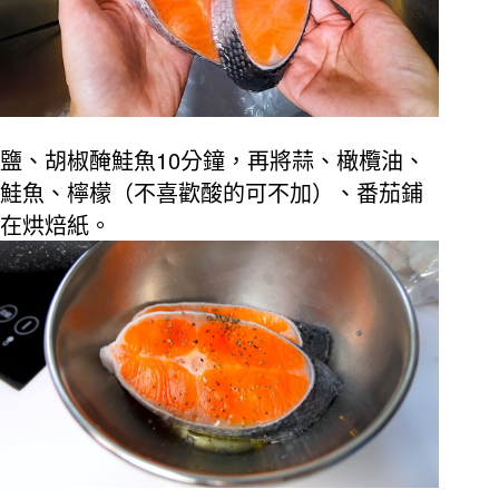
10
鹽、胡椒醃鮭魚
分鐘，再將蒜、橄欖油、
鮭魚、檸檬（不喜歡酸的可不加）、番茄鋪
在烘焙紙。