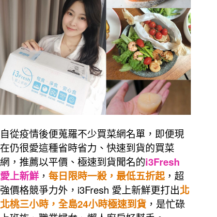
自從疫情後便蒐羅不少買菜網名單，即便現
在仍很愛這種省時省力、快速到貨的買菜
i3Fresh
網，推薦以平價、極速到貨聞名的
愛上新鮮
，
每日限時一殺，最低五折起
，超
i3Fresh
強價格競爭力外，
愛上新鮮更打出
北
24
北桃三小時，全島
小時極速到貨
，是忙碌