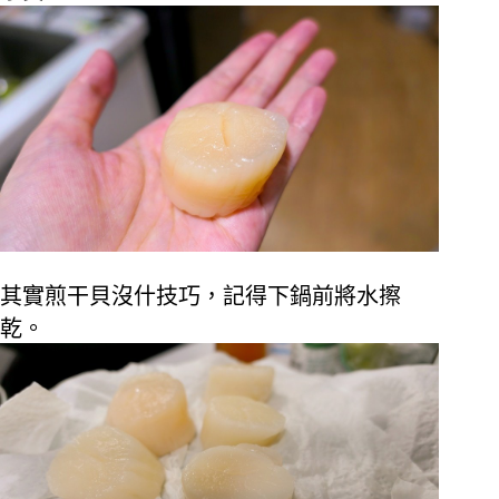
其實煎干貝沒什技巧，記得下鍋前將水擦
乾。