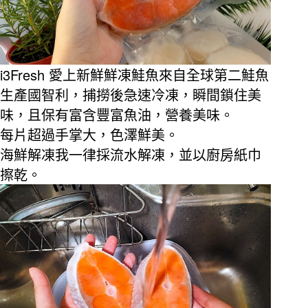
i3Fresh
愛上新鮮鮮凍鮭魚來自全球第二鮭魚
生產國智利，捕撈後急速冷凍，瞬間鎖住美
味，且保有富含豐富魚油，營養美味。
每片超過手掌大，色澤鮮美。
海鮮解凍我一律採流水解凍，並以廚房紙巾
擦乾。