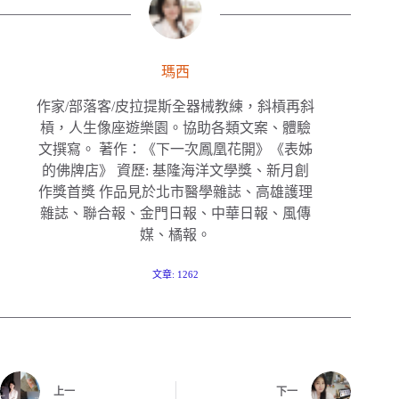
瑪西
作家/部落客/皮拉提斯全器械教練，斜槓再斜
槓，人生像座遊樂園。協助各類文案、體驗
文撰寫。 著作：《下一次鳳凰花開》《表姊
的佛牌店》 資歷: 基隆海洋文學獎、新月創
作獎首獎 作品見於北市醫學雜誌、高雄護理
雜誌、聯合報、金門日報、中華日報、風傳
媒、橘報。
文章: 1262
上一
下一