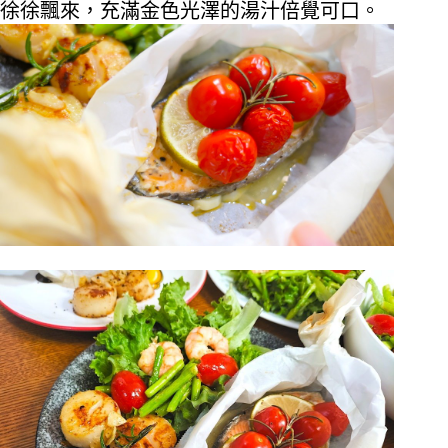
徐徐飄來，充滿金色光澤的湯汁倍覺可口。