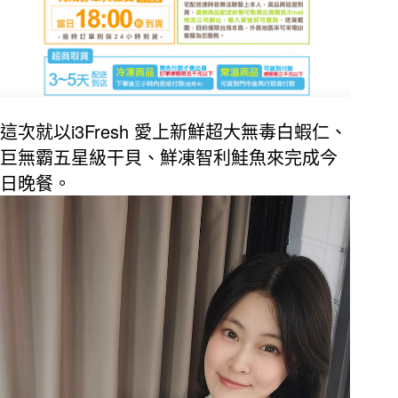
i3Fresh
這次就以
愛上新鮮超大無毒白蝦仁、
巨無霸五星級干貝、鮮凍智利鮭魚來完成今
日晚餐。