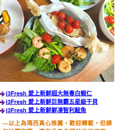
i3Fresh
愛上新鮮超大無毒白蝦仁
i3Fresh
愛上新鮮巨無霸五星級干貝
i3Fresh
愛上新鮮鮮凍智利鮭魚
—以上為瑪西真心推薦，歡迎轉載，但請