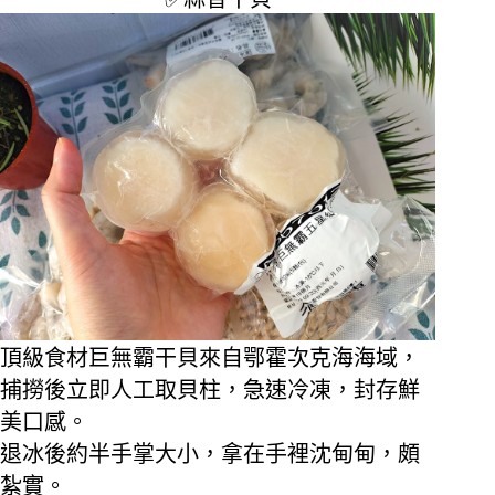
頂級食材巨無霸干貝來自鄂霍次克海海域，
捕撈後立即人工取貝柱，急速冷凍，封存鮮
美口感。
退冰後約半手掌大小，拿在手裡沈甸甸，頗
紮實。