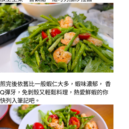
煎完後依舊比一般蝦仁大多，蝦味濃郁，
香
Q
彈牙，免剝殼又輕鬆料理，熱愛鮮蝦的你
快列入筆記吧。