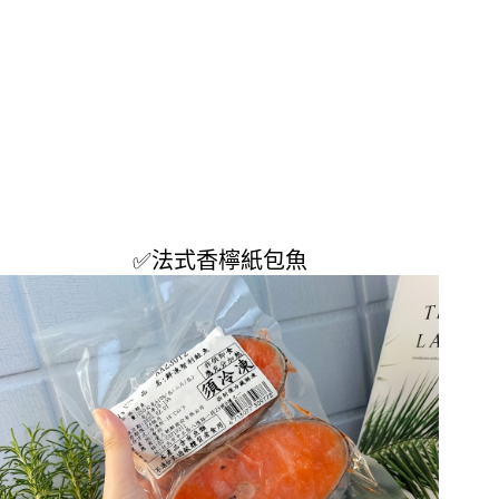
✅
法式香檸紙包魚