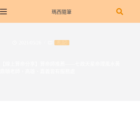
跳
至
瑪西隨筆
主
要
內
容
2021/05/26
札記
【線上算命分享】算命師推薦——七政天星命理風水黃
鼎頤老師，高雄、嘉義皆有服務處