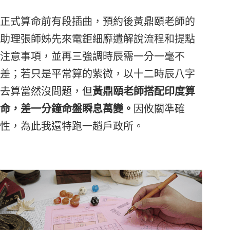
正式算命前有段插曲，預約後黃鼎頤老師的
助理張師姊先來電鉅細靡遺解說流程和提點
注意事項，並再三強調時辰需一分一毫不
差；若只是平常算的紫微，以十二時辰八字
去算當然沒問題，但
黃鼎頤老師搭配印度算
命，差一分鐘命盤瞬息萬變。
因攸關準確
性，為此我還特跑一趟戶政所。