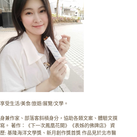
享受生活/美食/旅遊/展覽/文學。
身兼作家、部落客斜槓身分，協助各類文案、體驗文撰
寫。 著作：《下一次鳳凰花開》《表姊的佛牌店》 資
歷: 基隆海洋文學獎、新月創作獎首獎 作品見於北市醫