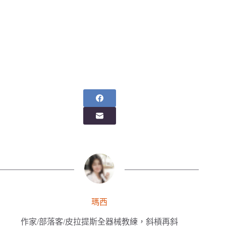
瑪西
作家/部落客/皮拉提斯全器械教練，斜槓再斜