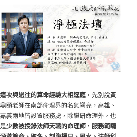
這次與過往的算命經驗大相逕庭
，先別說黃
鼎頤老師在南部命理界的名氣響亮，高雄、
嘉義兩地皆設置服務處，除鑽研命理外，也
是
少數被授錄法師天職的命理師
，
服務範疇
涵蓋算命、取名、剖腹擇日、風水、法師科