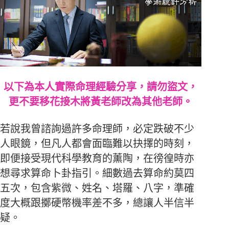
以下為本人實際命理經驗分享，請勿盜文，
更不要移花接木將黃老師改為其他老師。
若說我曾諮詢過許多命理師，必定跌破不少
人眼鏡，但凡人都會面臨難以抉擇的時刻，
即便接受現代科學教育的薰陶，在徬徨時亦
想尋求算命卜卦指引。細數過去算命約莫四
五次，包含紫微、姓名、塔羅、八字，準確
度大概跟擲硬幣機率差不多，總讓人半信半
疑。