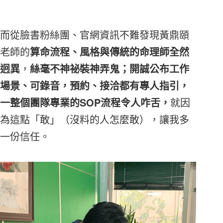
而從臉書粉絲團、官網資訊不難發現黃鼎頤
老師的
算命流程、風格與傳統的命理師全然
迥異
，
絲毫不神祕裝神弄鬼；開誠公布工作
場景、可錄音，預約、接洽都有專人指引，
一整個團隊專業的SOP流程令人咋舌，
就因
為這點「敢」（沒料的人怎麼敢），讓我多
一份信任。