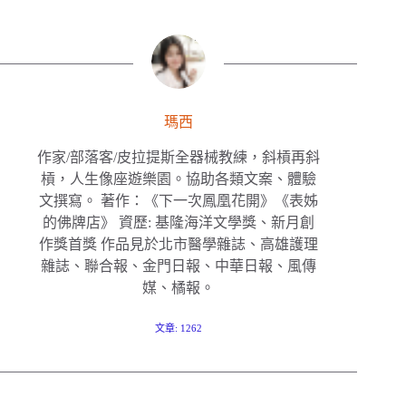
瑪西
作家/部落客/皮拉提斯全器械教練，斜槓再斜
槓，人生像座遊樂園。協助各類文案、體驗
文撰寫。 著作：《下一次鳳凰花開》《表姊
的佛牌店》 資歷: 基隆海洋文學獎、新月創
作獎首獎 作品見於北市醫學雜誌、高雄護理
雜誌、聯合報、金門日報、中華日報、風傳
媒、橘報。
文章: 1262