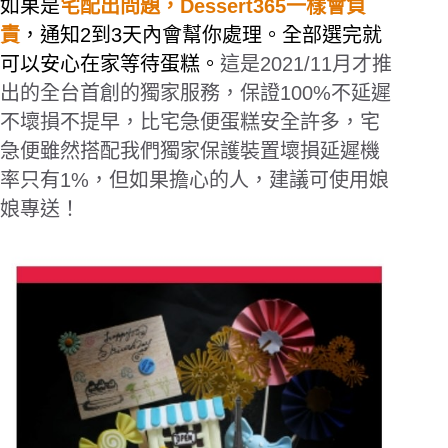
如果是
宅配出問題，Dessert365一樣會負
責
，通知2到3天內會幫你處理。全部選完就
可以安心在家等待蛋糕。
這是2021/11月才推
出的全台首創的獨家服務，保證100%不延遲
不壞損不提早，比宅急便蛋糕安全許多，
宅
急便雖然搭配我們獨家保護裝置壞損延遲機
率只有1%，但如果擔心的人，建議可使用娘
娘專送！