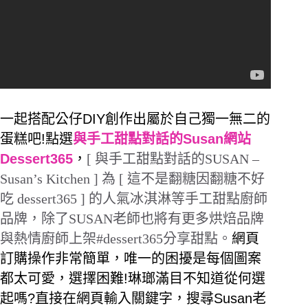
一起搭配公仔DIY創作出屬於自己獨一無二的
蛋糕吧!點選
與手工甜點對話的Susan網站
Dessert365
，
[
與手工甜點對話的
SUSAN –
Susan’s Kitchen ]
為
[
這不是翻糖因翻糖不好
吃
dessert365 ]
的人氣冰淇淋等手工甜點廚師
品牌，除了
SUSAN
老師也將有更多烘焙品牌
與熱情廚師上架
#dessert365
分享甜點。
網頁
訂購操作非常簡單，唯一的困擾是每個圖案
都太可愛，選擇困難!琳瑯滿目不知道從何選
起嗎?直接在網頁輸入關鍵字，搜尋Susan老