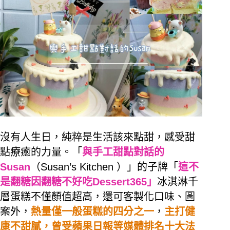
沒有人生日，純粹是生活該來點甜，感受甜
點療癒的力量。「
與手工甜點對話的
Susan
（Susan’s Kitchen
）
」的子牌「
這不
是翻糖因翻糖不好吃Dessert365」
冰淇淋千
層蛋糕不僅顏值超高，還可客製化口味、圖
案外，
熱量僅一般蛋糕的四分之一
，
主打健
康不甜膩，曾受蘋果日報等媒體排名十大法