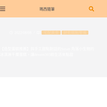
跳
至
瑪西隨筆
主
要
內
容
2022/08/08
宅配美食
餅乾糕點零嘴
【造型蛋糕推薦】與手工甜點對話的Susan 角落小生物的
冰淇淋千層蛋糕，讓dessert365給生活來點甜