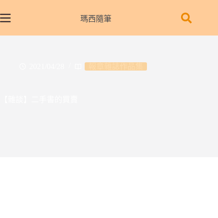
跳
至
瑪西隨筆
主
要
內
容
2021/04/28
報章雜誌作品集
【雜談】二手書的買賣