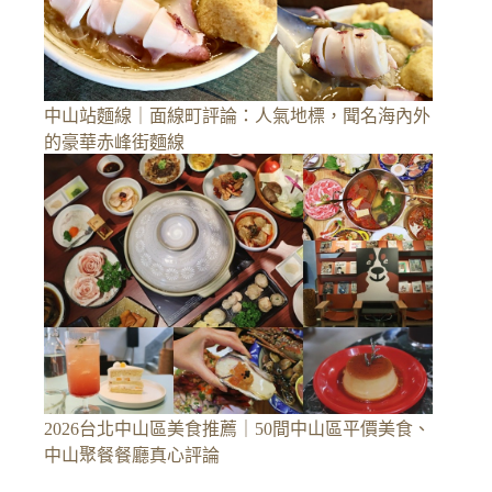
中山站麵線｜面線町評論：人氣地標，聞名海內外
的豪華赤峰街麵線
2026台北中山區美食推薦｜50間中山區平價美食、
中山聚餐餐廳真心評論