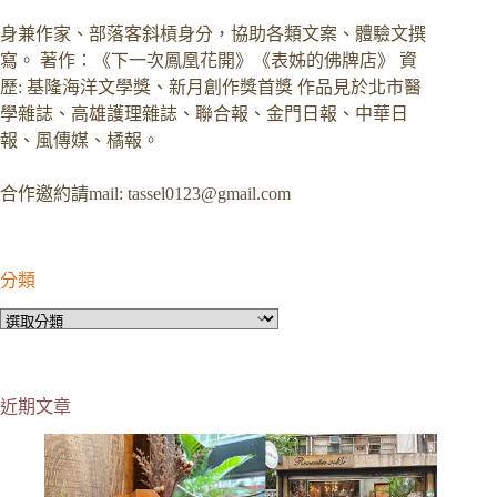
身兼作家、部落客斜槓身分，協助各類文案、體驗文撰
寫。 著作：《下一次鳳凰花開》《表姊的佛牌店》 資
歷: 基隆海洋文學獎、新月創作獎首獎 作品見於北市醫
學雜誌、高雄護理雜誌、聯合報、金門日報、中華日
報、風傳媒、橘報。
合作邀約請mail:
tassel0123@gmail.com
分類
分
類
近期文章