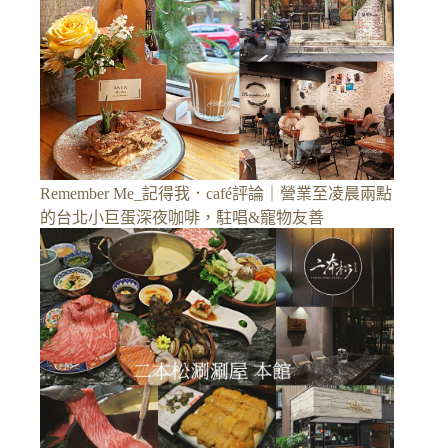
Remember Me_記得我．café評論｜營業至凌晨兩點
的台北小巨蛋深夜咖啡，駐唱&寵物友善