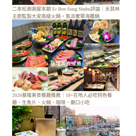
二本松涮涮屋本館 Er Ben Song Shabu評論｜米其林
主廚監製大安高級火鍋，氣派奢華海膽鍋
2026基隆美食餐廳推薦｜18+在地人必吃特色餐
廳、生魚片、火鍋、咖啡、廟口小吃