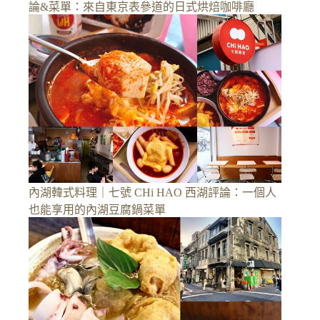
論&菜單：來自東京表參道的日式烘焙咖啡廳
內湖韓式料理｜七號 CHi HAO 西湖評論：一個人
也能享用的內湖豆腐鍋菜單