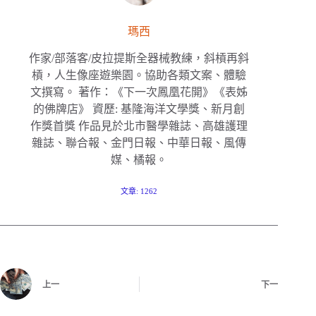
瑪西
作家/部落客/皮拉提斯全器械教練，斜槓再斜
槓，人生像座遊樂園。協助各類文案、體驗
文撰寫。 著作：《下一次鳳凰花開》《表姊
的佛牌店》 資歷: 基隆海洋文學獎、新月創
作獎首獎 作品見於北市醫學雜誌、高雄護理
雜誌、聯合報、金門日報、中華日報、風傳
媒、橘報。
文章: 1262
上一
下一