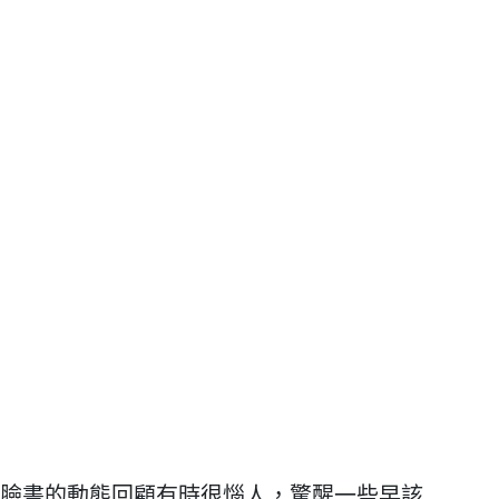
臉書的動態回顧有時很惱人，驚醒一些早該