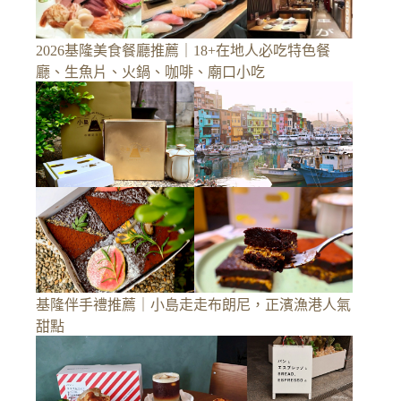
2026基隆美食餐廳推薦｜18+在地人必吃特色餐
廳、生魚片、火鍋、咖啡、廟口小吃
基隆伴手禮推薦｜小島走走布朗尼，正濱漁港人氣
甜點