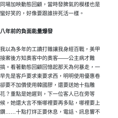
同場加映動態回顧，當時發脾氣的模樣也是
蠻好笑的，好像要跟誰拚死活一樣。
八年前的負面能量爆發
我以為多年的工讀打雜讓我身經百戰，美甲
接案後方知奧客中的奧客——公主病才難
搞。看著動態回顧回憶起那天為何暴走，一
早先是客戶要求東要求西，明明使用優惠卷
卻要不加價使用韓國膠，還要送她十指雕
花？重點是她遲到，下一位客人已在旁等
候，她還大言不慚哪裡要再多貼，哪裡要上
鑽……十點打烊正要休息，電話、訊息響不