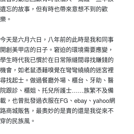
遺忘的故事，但有時也帶來意想不到的歡
樂。
今天是六月六日，八年前的此時是我和同事
開創美甲店的日子。窘迫的環境需要應變，
學生時代我已慣於在日常隙縫間尋找賺錢的
機會，如老鼠憑藉嗅覺在彎彎繞繞的迷宮裡
尋找起士。做過餐廳外場、櫃台、牙助、醫
院跟診、櫃姐、托兒所護士……族繁不及備
載，也曾批發過衣服在FG、ebay、yahoo網
路商城販售，最奧妙的是賣的還是我從來不
穿的民族風。