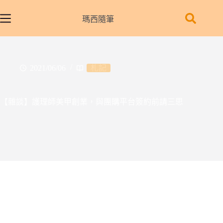
跳
至
瑪西隨筆
主
要
內
容
2021/06/06
札記
【雜談】護理師美甲創業，與團購平台簽約前請三思