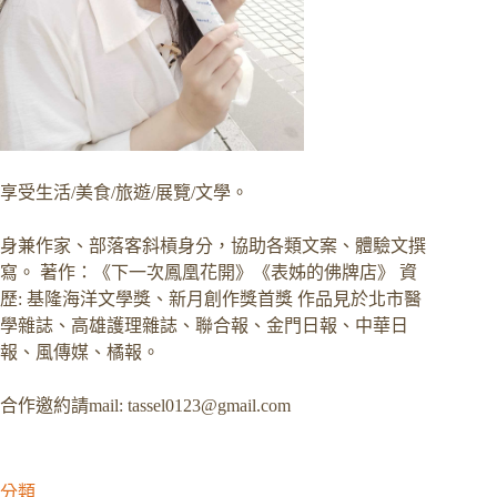
享受生活/美食/旅遊/展覽/文學。
身兼作家、部落客斜槓身分，協助各類文案、體驗文撰
寫。 著作：《下一次鳳凰花開》《表姊的佛牌店》 資
歷: 基隆海洋文學獎、新月創作獎首獎 作品見於北市醫
學雜誌、高雄護理雜誌、聯合報、金門日報、中華日
報、風傳媒、橘報。
合作邀約請mail:
tassel0123@gmail.com
分類