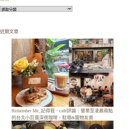
分
類
近期文章
Remember Me_記得我．café評論｜營業至凌晨兩點
的台北小巨蛋深夜咖啡，駐唱&寵物友善