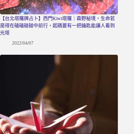
【台北塔羅牌占卜】西門Kiwi塔羅｜森野秘境，生命若
是得在磕磕碰碰中前行，起碼要有一把鑰匙能讓人看到
光塔
2022/04/07