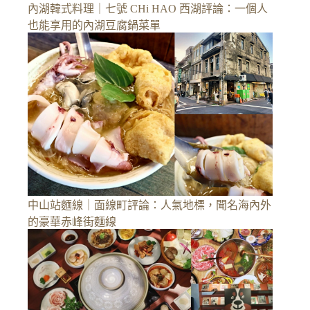
內湖韓式料理｜七號 CHi HAO 西湖評論：一個人
也能享用的內湖豆腐鍋菜單
中山站麵線｜面線町評論：人氣地標，聞名海內外
的豪華赤峰街麵線