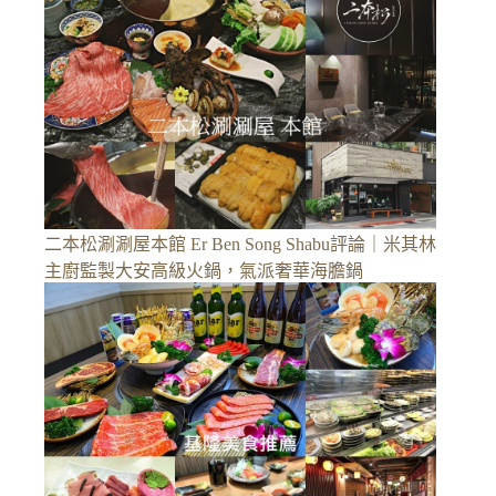
二本松涮涮屋本館 Er Ben Song Shabu評論｜米其林
主廚監製大安高級火鍋，氣派奢華海膽鍋