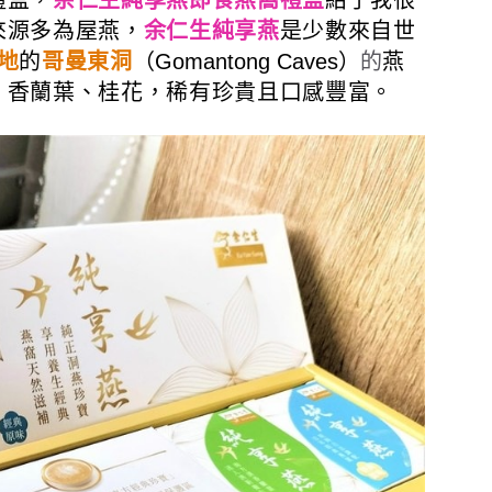
來源多為屋燕，
余仁生純享燕
是少數來自世
地
的
哥曼東洞
（Gomantong Caves）
的
燕
、香蘭葉、桂花，稀有珍貴且口感豐富。