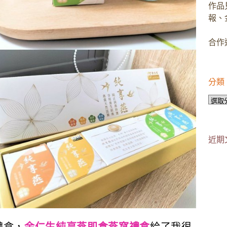
作品
報、
合作邀
分類
分
類
近期
禮盒，
余仁生純享燕即食燕窩禮盒
給了我很