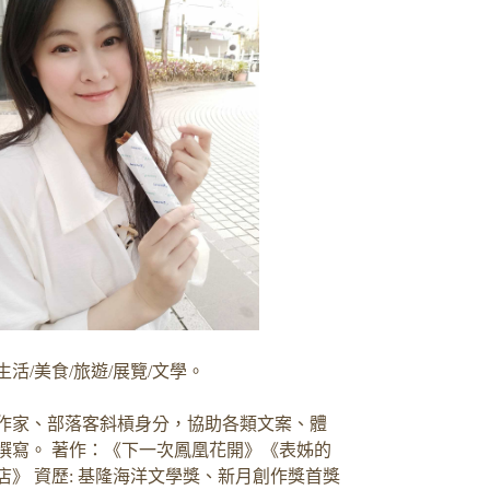
生活/美食/旅遊/展覽/文學。
作家、部落客斜槓身分，協助各類文案、體
撰寫。 著作：《下一次鳳凰花開》《表姊的
店》 資歷: 基隆海洋文學獎、新月創作獎首獎