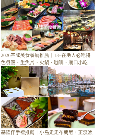
2026基隆美食餐廳推薦｜18+在地人必吃特
色餐廳、生魚片、火鍋、咖啡、廟口小吃
基隆伴手禮推薦｜小島走走布朗尼，正濱漁