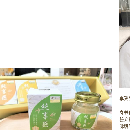
享受
身兼
驗文
佛牌