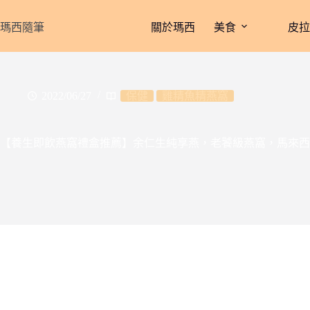
跳
至
瑪西隨筆
關於瑪西
美食
皮
主
要
內
容
2022/06/27
保健
雞精魚精燕窩
【養生即飲燕窩禮盒推薦】余仁生純享燕，老饕級燕窩，馬來西