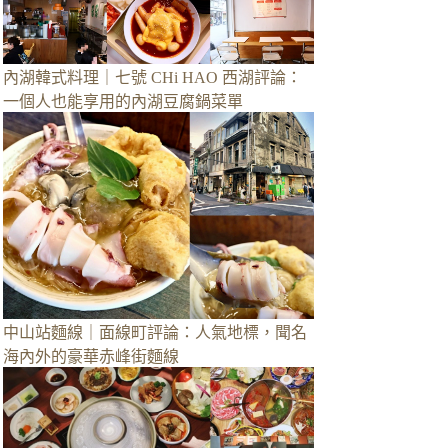
內湖韓式料理｜七號 CHi HAO 西湖評論：
一個人也能享用的內湖豆腐鍋菜單
中山站麵線｜面線町評論：人氣地標，聞名
海內外的豪華赤峰街麵線