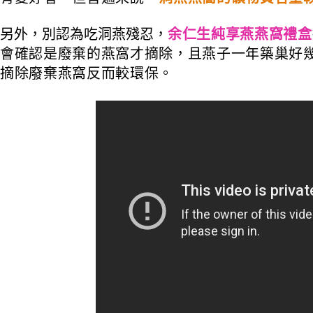
另外，別認為吃洞燕殘忍，
余仁生純享燕燕窩禮盒
會確認是廢棄的燕窩才摘除，且燕子一年築巢好
摘除廢棄燕窩反而較環保。