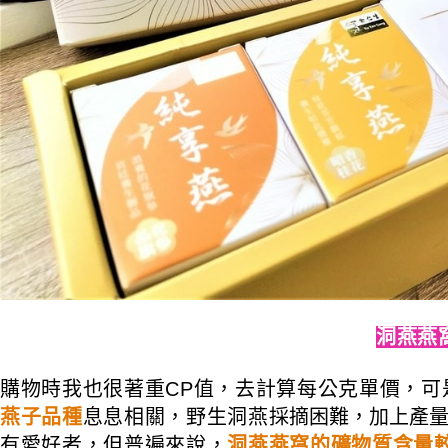
洞燕燕
購物時我也很著重CP值，去計算每公克單價，可
燕子品種
息息相關，野生洞燕
採摘困難，加上產
有愛好者，但普遍來說，
洞燕燕窩的礦物質含量