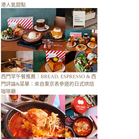
港人氣甜點
西門早午餐推薦｜BREAD, ESPRESSO & 西
門評論&菜單：來自東京表參道的日式烘焙
咖啡廳