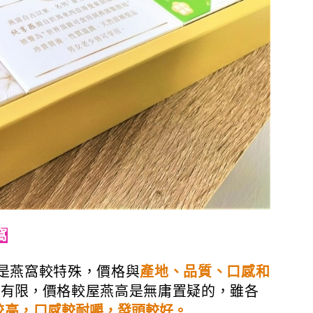
窩
是燕窩較特殊，價格與
產地、品質、口感和
量有限，
價格較屋燕高是無庸置疑的，雖各
較高，
口感較耐嚼，發頭較好。