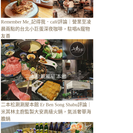
Remember Me_記得我．café評論｜營業至凌
晨兩點的台北小巨蛋深夜咖啡，駐唱&寵物
友善
二本松涮涮屋本館 Er Ben Song Shabu評論｜
米其林主廚監製大安高級火鍋，氣派奢華海
膽鍋