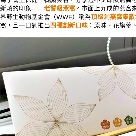
新穎的印象——
老饕級燕窩
。市面上九成的燕窩
界野生動物基金會（WWF）稱為
頂級洞燕窩集散
窩，且一口氣推出
四種創新口味
：原味、花旗蔘