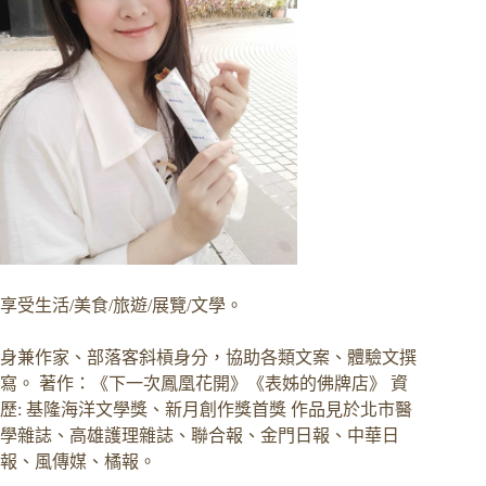
享受生活/美食/旅遊/展覽/文學。
身兼作家、部落客斜槓身分，協助各類文案、體驗文撰
寫。 著作：《下一次鳳凰花開》《表姊的佛牌店》 資
歷: 基隆海洋文學獎、新月創作獎首獎 作品見於北市醫
學雜誌、高雄護理雜誌、聯合報、金門日報、中華日
報、風傳媒、橘報。