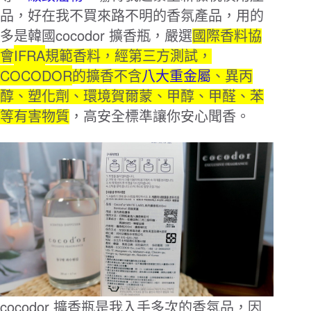
品，好在我不買來路不明的香氛產品，用的
cocodor
多是韓國
擴香瓶，嚴選
國際香料協
IFRA
會
規範香料，經第三方測試，
COCODOR
的擴香不含
八大重金屬
、異丙
醇、塑化劑、環境賀爾蒙、甲醇、甲醛、苯
等有害物質
，高安全標準讓你安心聞香。
cocodor
擴香瓶是我入手多次的香氛品，因