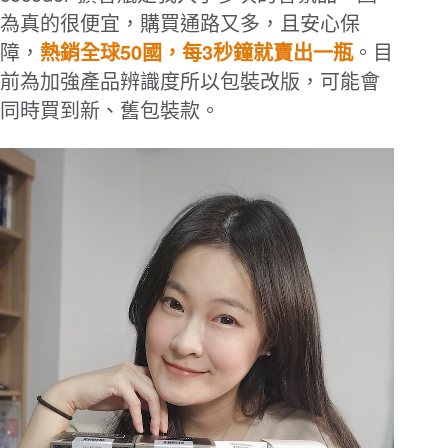
為真的很便宜，購買通路又多，且安心保
50
3
障，
熱銷全球
國，每
秒鐘就賣出一瓶
。目
前為加強產品辨識度所以包裝改版，可能會
同時買到新、舊包裝款。