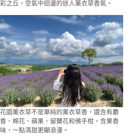
彩之丘，空氣中迴盪的迷人薰衣草香氣。
花園薰衣草不是單純的薰衣草香，還含有麝
香、棉花、蘋果、留蘭花和佛手柑，含果香
味，一點清甜更顯浪漫。