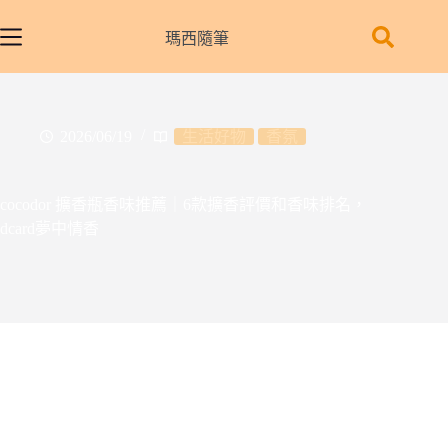
跳
至
瑪西隨筆
主
要
內
容
2026/06/19
生活好物
香氛
cocodor 擴香瓶香味推薦｜6款擴香評價和香味排名，
dcard夢中情香