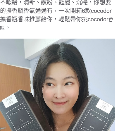
不暇給，清新、繽紛、豔麗、沉穩，你想要
6
款
cocodor
的擴香瓶香氣通通有，一次開箱
cocodor
擴香瓶香味推薦給你，輕鬆帶你挑
香
。
味