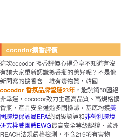
cocodor擴香評價
cocodor
這次
擴香評價心得分享不知道有沒
有讓大家重新認識擴香瓶的美好呢？不是像
新聞寫的擴香含一堆有毒物質，韓國
cocodor 香氛
2
50
品牌營運
3年
，能熱銷
國絕
cocodor
非幸運，
致力生產高品質、高規格擴
香瓶，產品安全通過多國檢驗，基底均獲
美
EPA
國環境保護局
綠圈級認證和
非營利環境
EWG
研究權威團體
最高安全等級認證、歐洲
REACH法規
219
嚴格檢測，不含
項有害物