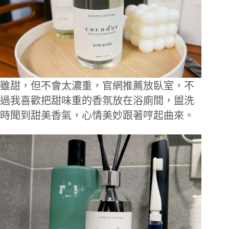
雖甜，但不會太濃重，官網推薦放臥室，不
過我喜歡把甜味重的香氛放在浴廁間，盥洗
時聞到甜美香氣，心情美妙跟著哼起曲來。