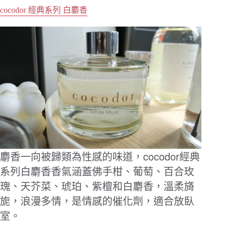
cocodor 經典系列 白麝香
cocodor
麝香一向被歸類為性感的味道，
經典
系列白麝香香氣涵蓋佛手柑、葡萄、百合玫
瑰、天芥菜、琥珀、紫檀和白麝香，溫柔旖
旎，浪漫多情，是情感的催化劑，適合放臥
室。