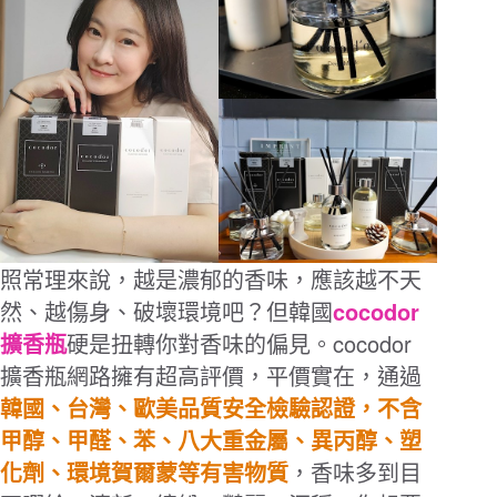
照常理來說，越是濃郁的香味，應該越不天
cocodor
然、越傷身、破壞環境吧？但韓國
cocodor
擴香瓶
硬是扭轉你對香味的偏見。
擴香瓶網路擁有超高評價，平價實在，通過
韓國、台灣、歐美品質安全檢驗認證，不含
甲醇、甲醛、苯、八大重金屬、異丙醇、塑
化劑、環境賀爾蒙等有害物質
，香味多到目