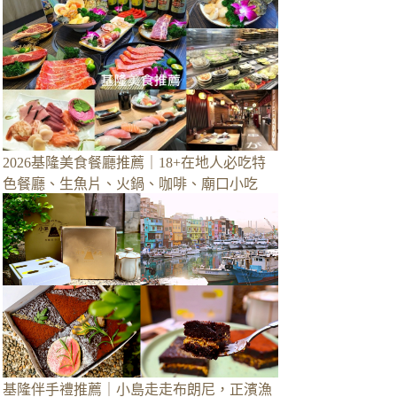
2026基隆美食餐廳推薦｜18+在地人必吃特
色餐廳、生魚片、火鍋、咖啡、廟口小吃
基隆伴手禮推薦｜小島走走布朗尼，正濱漁