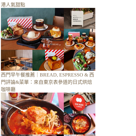
港人氣甜點
西門早午餐推薦｜BREAD, ESPRESSO & 西
門評論&菜單：來自東京表參道的日式烘焙
咖啡廳