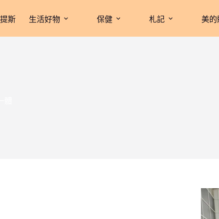
拉提斯
生活好物
保健
札記
美的
一體