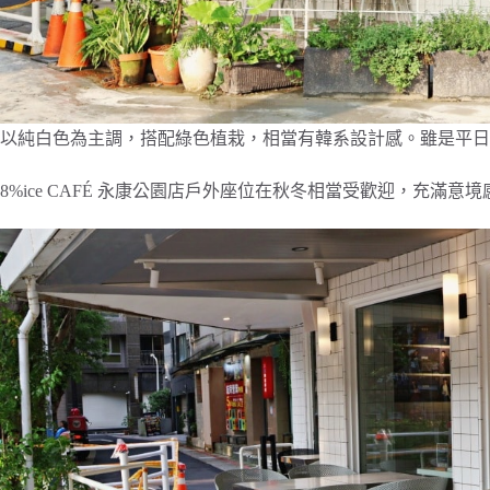
以純白色為主調，搭配綠色植栽，相當有韓系設計感。雖是平日
8%ice CAFÉ 永康公園店戶外座位在秋冬相當受歡迎，充滿意