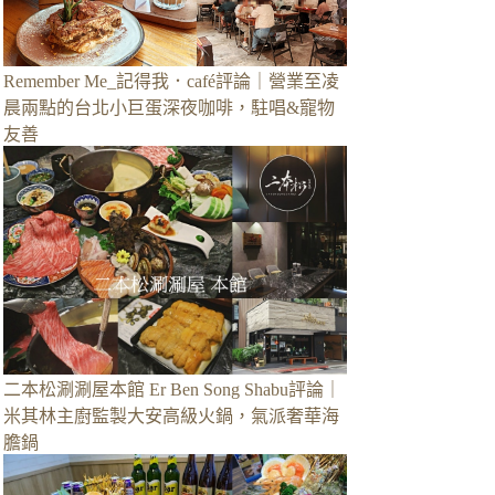
Remember Me_記得我．café評論｜營業至凌
晨兩點的台北小巨蛋深夜咖啡，駐唱&寵物
友善
二本松涮涮屋本館 Er Ben Song Shabu評論｜
米其林主廚監製大安高級火鍋，氣派奢華海
膽鍋