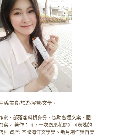
生活/美食/旅遊/展覽/文學。
作家、部落客斜槓身分，協助各類文案、體
撰寫。 著作：《下一次鳳凰花開》《表姊的
店》 資歷: 基隆海洋文學獎、新月創作獎首獎