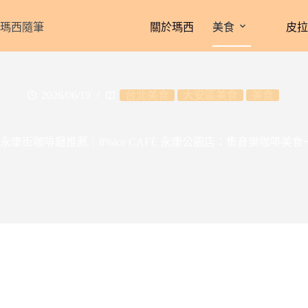
跳
至
瑪西隨筆
關於瑪西
美食
皮
主
要
內
容
2026/06/19
台北美食
大安區美食
美食
永康街咖啡廳推薦｜8%ice CAFÉ 永康公園店：集音樂咖啡美食