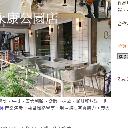
作品
報、
合作邀
分類
分
類
近期
富菜單設計，牛排、義大利麵、燉飯、披薩、咖啡和甜點，也
團
音樂演奏，曲目風格豐富，現場聽很有震撼力，義大