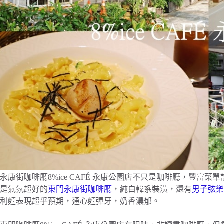
永康街咖啡廳8%ice CAFÉ 永康公園店不只是咖啡廳，豐
是氣氛超好的
東門永康街咖啡廳
，純白韓系裝潢，還有
男子弦樂
利麵表現超乎預期，通心麵彈牙，奶香濃郁。