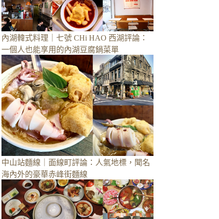
內湖韓式料理｜七號 CHi HAO 西湖評論：
一個人也能享用的內湖豆腐鍋菜單
中山站麵線｜面線町評論：人氣地標，聞名
海內外的豪華赤峰街麵線