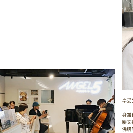
享受
身兼
驗文
佛牌