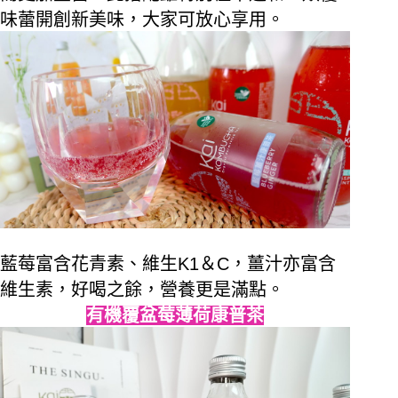
味蕾開創新美味，大家可放心享用。
藍莓富含花青素、維生
K1
＆
C
，薑汁亦富含
維生素，好喝之餘，營養更是滿點。
有機覆盆莓薄荷康普茶