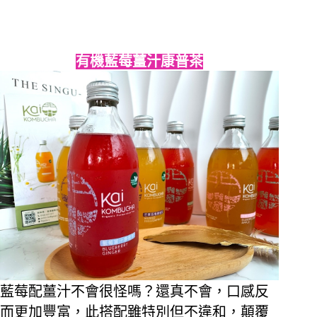
有機藍莓薑汁康普茶
藍莓配薑汁不會很怪嗎？還真不會，口感反
而更加豐富，此搭配雖特別但不違和，顛覆