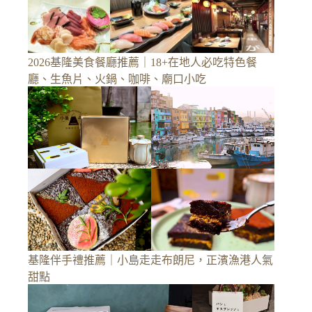
2026基隆美食餐廳推薦｜18+在地人必吃特色餐
廳、生魚片、火鍋、咖啡、廟口小吃
基隆伴手禮推薦｜小島走走布朗尼，正濱漁港人氣
甜點