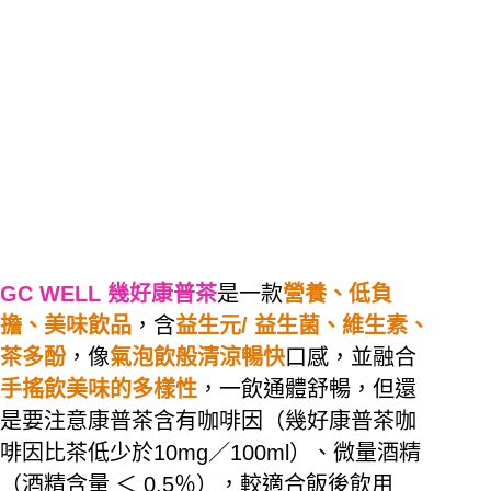
GC WELL
幾好康普茶
是一款
營養、低負
擔、美味飲品
，含
益生元
/
益生菌、維生素、
茶多酚
，像
氣泡飲般清涼暢快
口感，並融合
手搖飲美味的多樣性
，一飲通體舒暢，但還
是要注意康普茶含有咖啡因（幾好康普茶咖
啡因比茶低少於
10mg
／
100ml
）、微量酒精
（酒精含量
＜
0.5
％），較適合飯後飲用