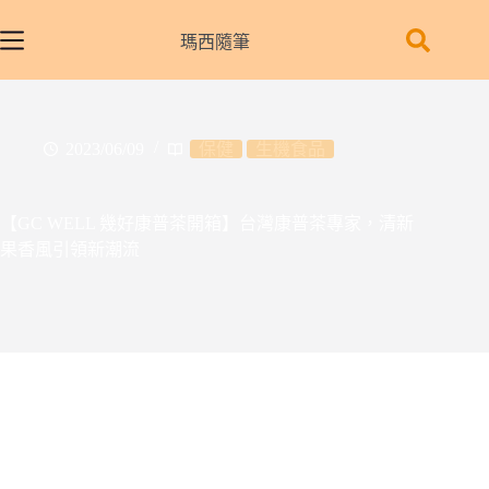
跳
至
瑪西隨筆
主
要
內
容
2023/06/09
保健
生機食品
【GC WELL 幾好康普茶開箱】台灣康普茶專家，清新
果香風引領新潮流