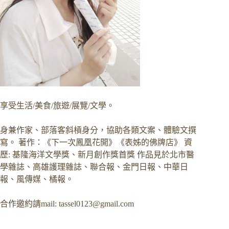
享受生活/美食/旅遊/展覽/文學。
身兼作家、部落客斜槓身分，協助各類文案、體驗文撰
寫。 著作：《下一次鳳凰花開》《表姊的佛牌店》 資
歷: 基隆海洋文學獎、新月創作獎首獎 作品見於北市醫
學雜誌、高雄護理雜誌、聯合報、金門日報、中華日
報、風傳媒、橘報。
合作邀約請mail:
tassel0123@gmail.com