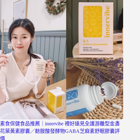
素食保健食品推薦｜innervibe 裡好遠見全護游離型金盞
花葉黃素膠囊／麩胺酸發酵物GABA芝麻素舒眠膠囊評
價