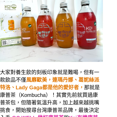
大家對養生飲的刻板印象就是難喝，但有一
款飲品不僅
風靡歐美，連瑪丹娜、葛妮絲派
特洛、
Lady Gaga
都是他的愛好者，
那就是
康普茶（
Kombucha
）！其實先前就買過康
普茶包，但隨著氣溫升高，加上越來越挑嘴
挑食，開始搜尋台灣康普茶品牌，最後決定