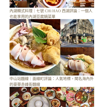
內湖韓式料理｜七號 CHi HAO 西湖評論：一個人
也能享用的內湖豆腐鍋菜單
中山站麵線｜面線町評論：人氣地標，聞名海內外
的豪華赤峰街麵線