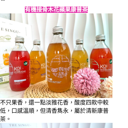
有機接骨木花蘋果康普茶
不只果香，還一點淡雅花香，酸度四款中較
低，口感溫順，但清香雋永，屬於清新康普
茶。