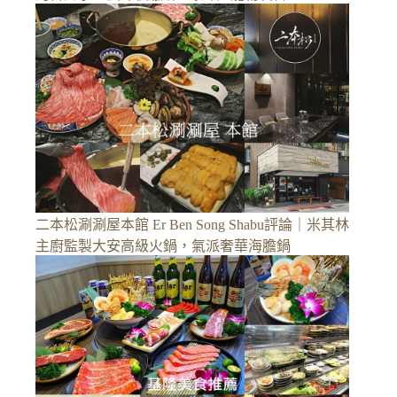
二本松涮涮屋本館 Er Ben Song Shabu評論｜米其林
主廚監製大安高級火鍋，氣派奢華海膽鍋