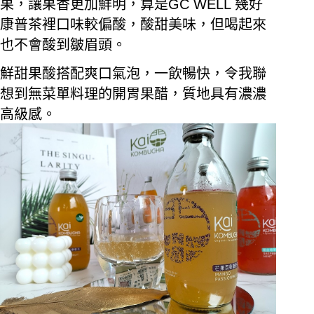
果，讓果香更加鮮明，算是
GC WELL
幾好
康普茶裡口味較偏酸，酸甜美味，但喝起來
也不會酸到皺眉頭。
鮮甜果酸搭配爽口氣泡，一飲暢快，令我聯
想到無菜單料理的開胃果醋，質地具有濃濃
高級感。