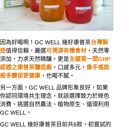
因為好喝啊！
GC WELL
幾好康普茶
台灣製
造
值得信賴，嚴選
可溯源有機食材
，天然零
添加，力求天然精釀，更是
全國第一間
GHP
認證之康普茶釀造廠
，口感多元，
像手搖飲
般多變卻更健康
，也喝不膩。
另一方面，
GC WELL
品牌形象良好，如果
你認同環境共生理念，就該選擇致力於綠色
消費、挑選自然農法、植物原生、循環利用
GC WELL
。
GC WELL
幾好康普茶目前共
6
款，初嘗試的