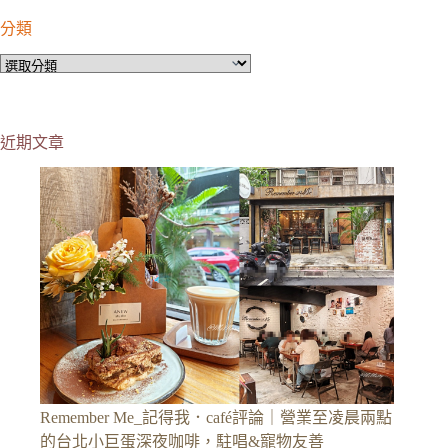
分類
分
類
近期文章
Remember Me_記得我．café評論｜營業至凌晨兩點
的台北小巨蛋深夜咖啡，駐唱&寵物友善