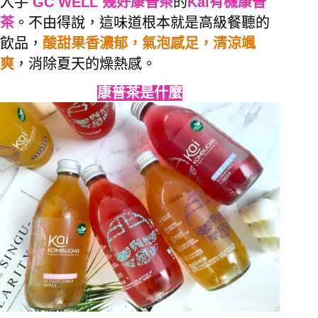
入手
GC WELL
幾好康普茶
的
Kai
有機康普
茶
。不由得說，這味道根本就是高級餐聽的
飲品，
酸甜果香濃郁，氣泡感足，清涼颯
爽
，消除夏天的燥熱感。
康普茶是什麼