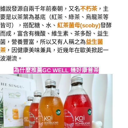
據說發源自兩千年前秦朝，又名
不朽茶
，主
要是以茶葉為基底（紅茶、綠茶、烏龍茶等
皆可），搭配糖、水、
紅茶菌母
(scoby)
發酵
而成，富含有機酸、維生素、茶多酚、益生
菌，營養豐富，所以又有人稱之為
益生菌
茶
，因健康美味兼具，近幾年在歐美掀起一
波潮流。
為什麼推薦
GC WELL
幾好康普茶