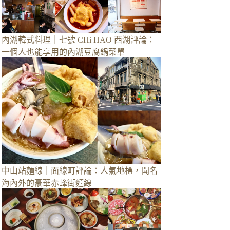
內湖韓式料理｜七號 CHi HAO 西湖評論：
一個人也能享用的內湖豆腐鍋菜單
中山站麵線｜面線町評論：人氣地標，聞名
海內外的豪華赤峰街麵線