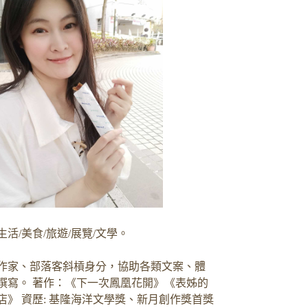
生活/美食/旅遊/展覽/文學。
作家、部落客斜槓身分，協助各類文案、體
撰寫。 著作：《下一次鳳凰花開》《表姊的
店》 資歷: 基隆海洋文學獎、新月創作獎首獎