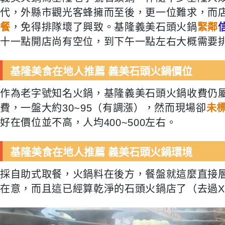
代，外縣市觀光客蜂擁而至後，更一位難求，而
餐
，免得排隊壞了興致。基隆義美石頭火鍋
緊鄰
十一點開店尚有空位，到下午一點左右大概需要
基隆美食在地人推薦 義美石頭火鍋價位
作為老字號知名火鍋，基隆義美石頭火鍋收費仍
費，一盤大約30~95（有調漲），然而現場卻
未
好在價位並不高，人均400~500左右。
基隆美食在地人推薦 義美石頭火鍋環境
採自助式取餐，火鍋料在後方，餐盤就這麼直接
在意，而且這已經算乾淨的石頭火鍋店了（去過X