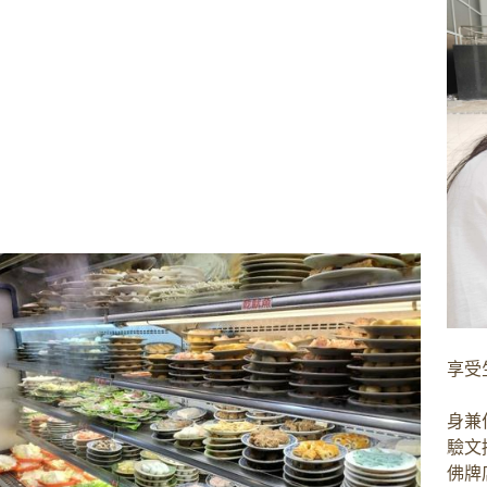
享受
身兼
驗文
佛牌