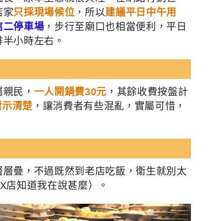
店家
只採現場候位
，所以
建議平日中午用
信二停車場
，步行至廟口也相當便利，平日
排半小時左右。
屬親民，
一人開鍋費30元
，其餘收費
按盤計
標示清楚
，讓消費者有些混亂，實屬可惜，
層層疊，不過既然到老店吃飯，衛生就別太
X店知道我在說甚麼）。