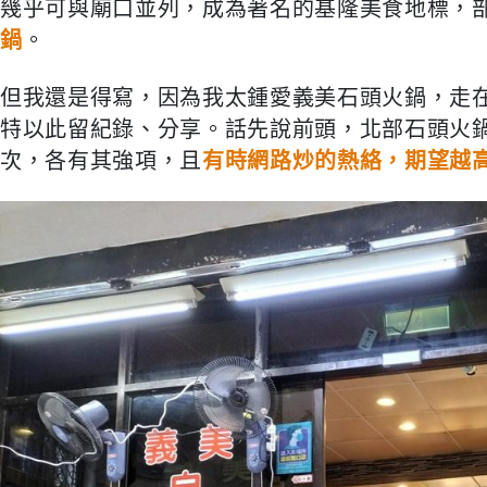
幾乎可與廟口並列，成為著名的基隆美食地標，
鍋
。
但我還是得寫，因為我太鍾愛義美石頭火鍋，走
特以此留紀錄、分享。話先說前頭，北部石頭火
次，各有其強項，且
有時網路炒的熱絡，期望越