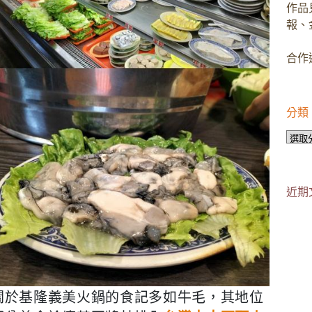
作品
報、
合作邀
分類
分
類
近期
關於基隆義美火鍋的食記多如牛毛，其地位