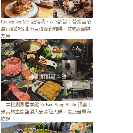
Remember Me_記得我．café評論｜營業至凌
晨兩點的台北小巨蛋深夜咖啡，駐唱&寵物
友善
二本松涮涮屋本館 Er Ben Song Shabu評論｜
米其林主廚監製大安高級火鍋，氣派奢華海
膽鍋