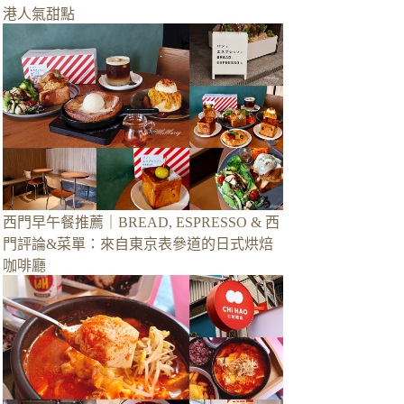
港人氣甜點
西門早午餐推薦｜BREAD, ESPRESSO & 西
門評論&菜單：來自東京表參道的日式烘焙
咖啡廳