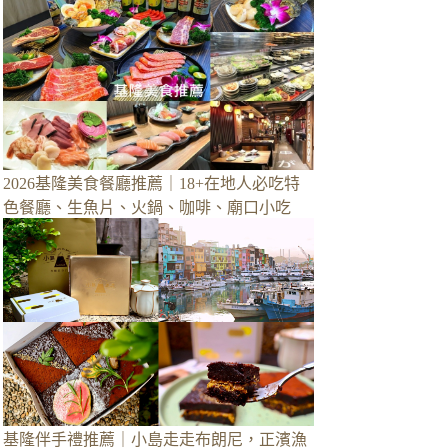
2026基隆美食餐廳推薦｜18+在地人必吃特
色餐廳、生魚片、火鍋、咖啡、廟口小吃
基隆伴手禮推薦｜小島走走布朗尼，正濱漁