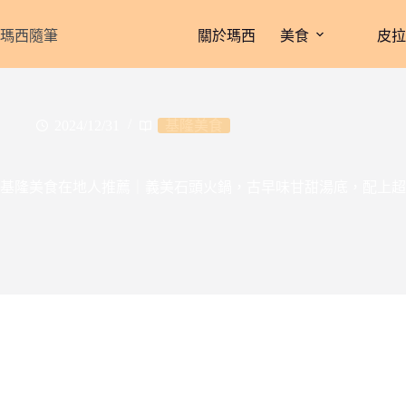
跳
至
瑪西隨筆
關於瑪西
美食
皮
主
要
內
容
2024/12/31
基隆美食
基隆美食在地人推薦｜義美石頭火鍋，古早味甘甜湯底，配上超