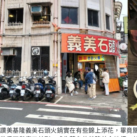
讚美基隆義美石頭火鍋實在有些錦上添花，畢竟