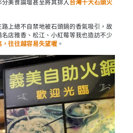
部分美食論壇甚至將其排入
台灣十大石頭火
在路上總不自禁地被石頭鍋的香氣吸引，故
鍋名店雅香、松江、小紅莓等我也造訪不少
高，往往越容易失望喔
。