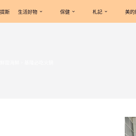
拉提斯
生活好物
保健
札記
美的
鮮甜海鮮，基隆必吃火鍋