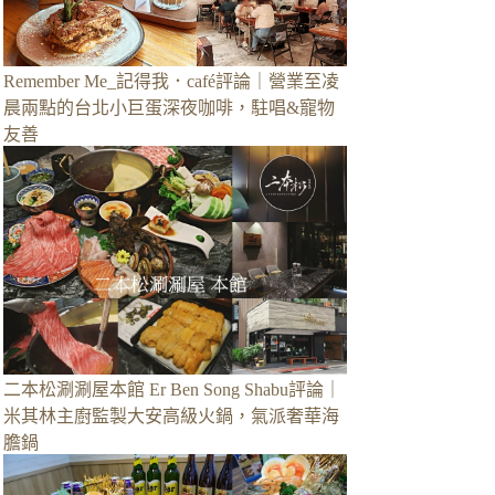
Remember Me_記得我．café評論｜營業至凌
晨兩點的台北小巨蛋深夜咖啡，駐唱&寵物
友善
二本松涮涮屋本館 Er Ben Song Shabu評論｜
米其林主廚監製大安高級火鍋，氣派奢華海
膽鍋