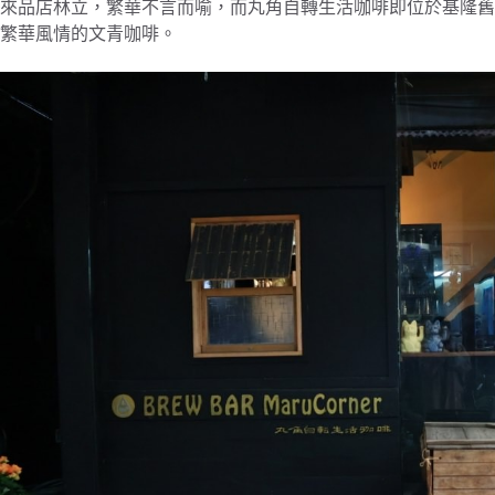
來品店林立，繁華不言而喻，而丸角自轉生活咖啡即位於基隆舊
繁華風情的文青咖啡。