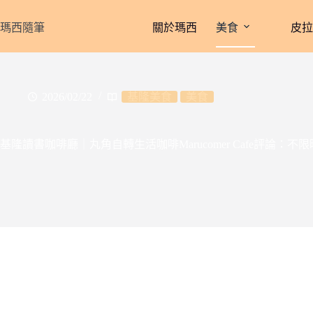
跳
至
瑪西隨筆
關於瑪西
美食
皮
主
要
內
容
2026/02/22
基隆美食
美食
基隆讀書咖啡廳｜丸角自轉生活咖啡Marucomer Cafe評論