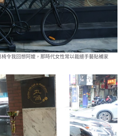
縫機造型桌椅令我回想阿嬤，那時代女性常以裁縫手藝貼補家