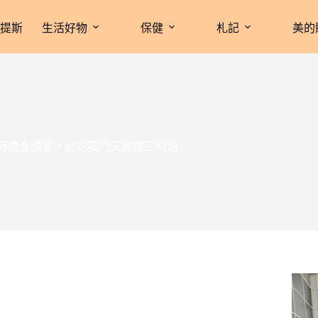
拉提斯
生活好物
保健
札記
美的
：不限時適合讀書，必吃獨門天婦羅三明治