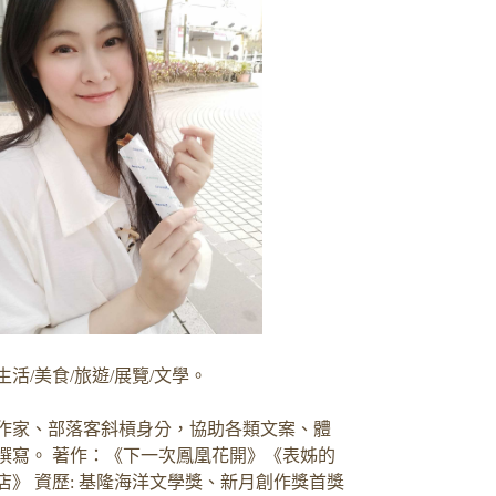
生活/美食/旅遊/展覽/文學。
作家、部落客斜槓身分，協助各類文案、體
撰寫。 著作：《下一次鳳凰花開》《表姊的
店》 資歷: 基隆海洋文學獎、新月創作獎首獎