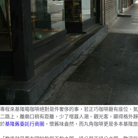
專程來基隆喝咖啡絕對是件奢侈的事，若正巧咖啡廳有座位、氣氛幽靜更
二路上，離廟口稍有距離，少了喧囂人潮、觀光客，顯得格外靜
於
基隆舊委託行商圈
，懷舊味盎然，而丸角咖啡更是多本基隆旅