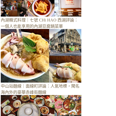
內湖韓式料理｜七號 CHi HAO 西湖評論：
一個人也能享用的內湖豆腐鍋菜單
中山站麵線｜面線町評論：人氣地標，聞名
海內外的豪華赤峰街麵線