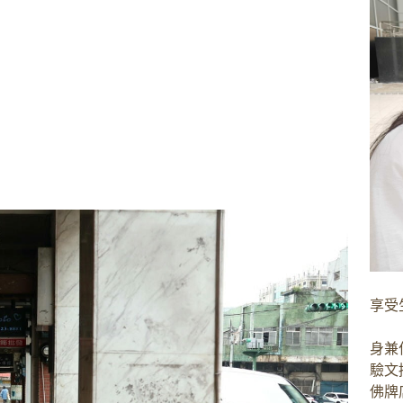
享受
身兼
驗文
佛牌