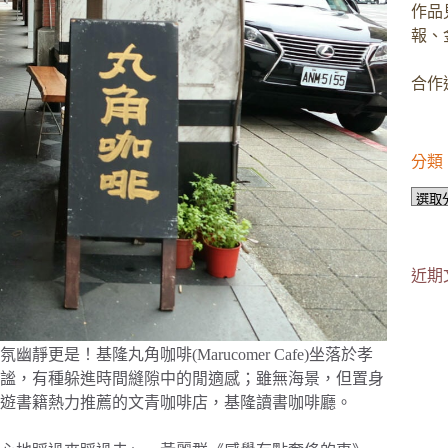
作品
報、
合作邀
分類
分
類
近期
是！基隆丸角咖啡(Marucomer Cafe)坐落於孝
謐，有種躲進時間縫隙中的閒適感；雖無海景，但置身
遊書籍熱力推薦的文青咖啡店，基隆讀書咖啡廳。