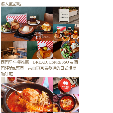
港人氣甜點
西門早午餐推薦｜BREAD, ESPRESSO & 西
門評論&菜單：來自東京表參道的日式烘焙
咖啡廳