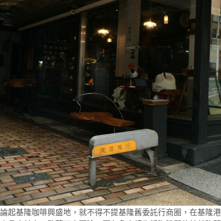
論起基隆咖啡興盛地，就不得不提基隆舊委託行商圈，在基隆港