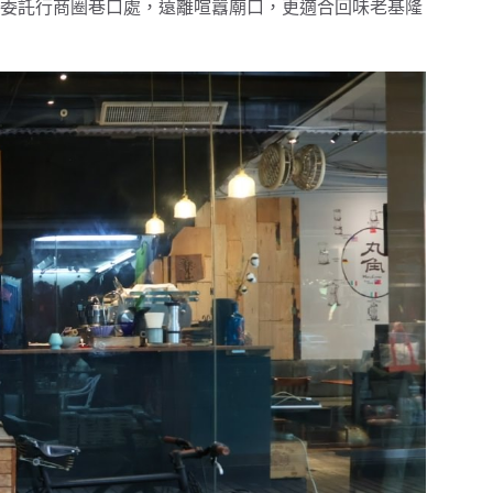
委託行商圈巷口處，遠離喧囂廟口，更適合回味老基隆