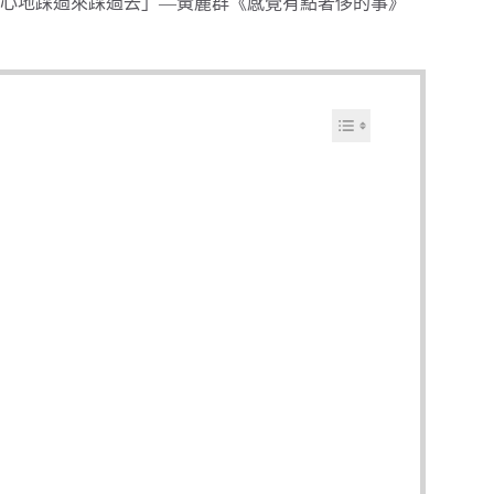
心地踩過來踩過去」—黃麗群《感覺有點奢侈的事》