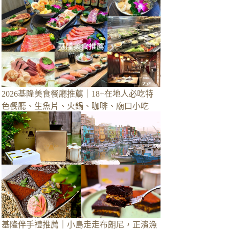
2026基隆美食餐廳推薦｜18+在地人必吃特
色餐廳、生魚片、火鍋、咖啡、廟口小吃
基隆伴手禮推薦｜小島走走布朗尼，正濱漁