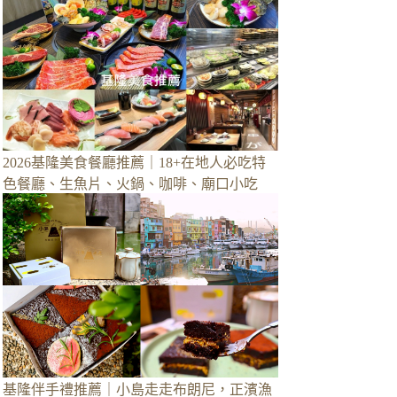
2026基隆美食餐廳推薦｜18+在地人必吃特
色餐廳、生魚片、火鍋、咖啡、廟口小吃
基隆伴手禮推薦｜小島走走布朗尼，正濱漁