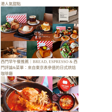
港人氣甜點
西門早午餐推薦｜BREAD, ESPRESSO & 西
門評論&菜單：來自東京表參道的日式烘焙
咖啡廳