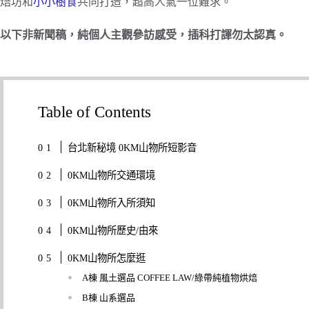
焙坊和
小小樹食
共同打造，超高人氣一位難求。
以下非新聞稿，純個人主觀參訪感受，插科打諢勿太認真。
Table of Contents
台北新秘境 0KM山物所短影音
0KM山物所交通環境
0KM山物所入所須知
0KM山物所歷史/由來
0KM山物所怎麼逛
A棟 風土選品 COFFEE LAW/綠帶純植物烘焙
B棟 山系選品