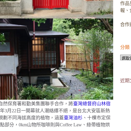
作品
報、
合作邀
分類
分
類
近期
、自然保育署和勤美集團聯手合作，將
臺灣總督府山林宿
4年3月22日一開幕就人潮絡繹不絕，是台北大安區新熱
並規劃不同海拔高度的植物，涵蓋
臺灣油杉
、十棵市定保
，0km山物所咖啡則與Coffee Law、綠帶植物烘