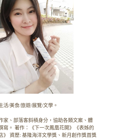
生活/美食/旅遊/展覽/文學。
作家、部落客斜槓身分，協助各類文案、體
撰寫。 著作：《下一次鳳凰花開》《表姊的
店》 資歷: 基隆海洋文學獎、新月創作獎首獎