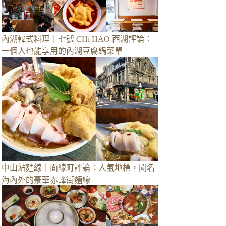
內湖韓式料理｜七號 CHi HAO 西湖評論：
一個人也能享用的內湖豆腐鍋菜單
中山站麵線｜面線町評論：人氣地標，聞名
海內外的豪華赤峰街麵線