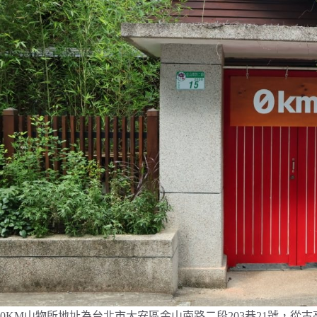
0KM山物所地址為台北市大安區金山南路二段203巷21號，從