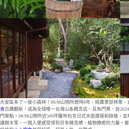
大安區多了一座小森林！0KM山物所歷時8年，經農業部林業
舍
古蹟翻新，成為全球唯一台灣山系概念店，且免門票，自202
門景點。0KM山物所近500坪腹地包含日式木造建築和綠植，
護樹木等，一踏入便感受得到芬多精洗禮，植物療癒的力量。餐點部分