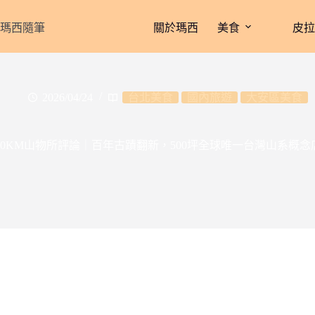
跳
至
瑪西隨筆
關於瑪西
美食
皮
主
要
內
容
2026/04/24
台北美食
國內旅遊
大安區美食
0KM山物所評論｜百年古蹟翻新，500坪全球唯一台灣山系概