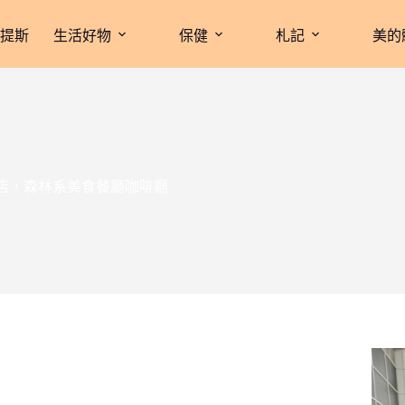
拉提斯
生活好物
保健
札記
美的
念店，森林系美食餐廳咖啡廳