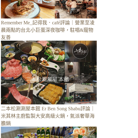
Remember Me_記得我．café評論｜營業至凌
晨兩點的台北小巨蛋深夜咖啡，駐唱&寵物
友善
二本松涮涮屋本館 Er Ben Song Shabu評論｜
米其林主廚監製大安高級火鍋，氣派奢華海
膽鍋