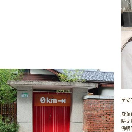
享受
身兼
驗文
佛牌