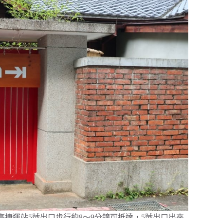
古亭捷運站5號出口步行約8～9分鐘可抵達，5號出口出來